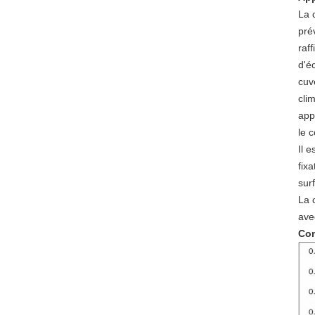
La 
pré
raf
d'é
cuv
clim
app
le 
Il 
fix
sur
La 
ave
Con