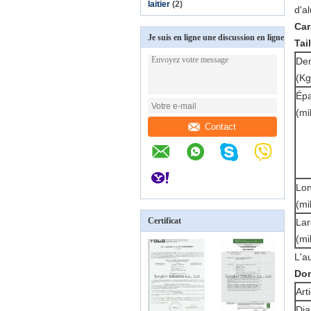
laitier
(2)
d'a
Car
Je suis en ligne une discussion en ligne
Tai
Den
(Kg
Épa
(mi
Contact
Lo
(mi
Certificat
Lar
(mi
L'a
Don
Art
Dia