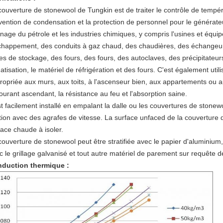
couverture de stonewool de Tungkin est de traiter le contrôle de tempér
vention de condensation et la protection de personnel pour le générate
finage du pétrole et les industries chimiques, y compris l'usines et équ
chappement, des conduits à gaz chaud, des chaudières, des échangeur
es de stockage, des fours, des fours, des autoclaves, des précipitateurs,
atisation, le matériel de réfrigération et des fours. C'est également util
ropriée aux murs, aux toits, à l'ascenseur bien, aux appartements ou 
courant ascendant, la résistance au feu et l'absorption saine.
est facilement installé en empalant la dalle ou les couvertures de stonew
ation avec des agrafes de vitesse. La surface unfaced de la couverture 
face chaude à isoler.
couverture de stonewool peut être stratifiée avec le papier d'aluminium,
c le grillage galvanisé et tout autre matériel de parement sur requête des
duction thermique :