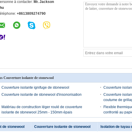
ersonne à contacter:
Mr. Jackson
hu
éléphone:
+8613809274790
us Couverture isolante de stonewool
Couverture isolante ignifuge de stonewool
Couverture isolan
Couverture isolante de stonewool d'insonorisation
Couverture isolan
coutume de grilla
Matériau de construction léger roulé de couverture
Flexible thermiqu
isolante de stonewool 25mm - 150mm épais
confronté au papi
t de stonewool
Couverture isolante de stonewool
Isolation de tuyau