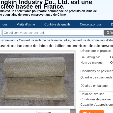
ngkin Industry Co., Ltd. est une
ciété basée en France.
kin est un choix fiable pour votre commande de produits en laine de
re et en laine de verre en provenance de Chine
e nous
Visite d'usine
Contrôle de qualité
Contactez-nous
D
R
e stonewool
Couverture isolante de laine de laitier, couverture de stonewool d'ab
verture isolante de laine de laitier, couverture de stonewo
Détails sur le produit:
Lieu d'origine:
L
Nom de marque:
O
Conditions de paiement
Quantité de commande 
Détails d'emballage:
Délai de livraison:
Conditions de paiement
Capacité d'approvision