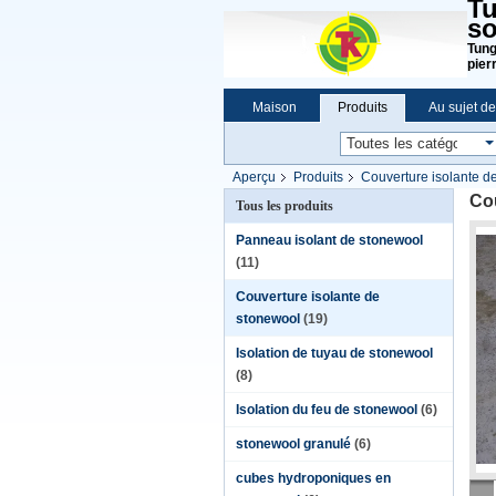
Tu
so
Tung
pier
Maison
Produits
Au sujet d
Aperçu
Produits
Couverture isolante d
Cou
Tous les produits
Panneau isolant de stonewool
(11)
Couverture isolante de
stonewool
(19)
Isolation de tuyau de stonewool
(8)
Isolation du feu de stonewool
(6)
stonewool granulé
(6)
cubes hydroponiques en