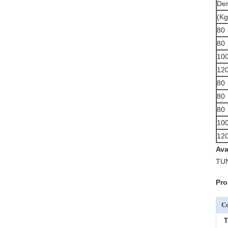
Den
(Kg
80
80
10
12
80
80
80
10
12
Ava
TUN
Pro
C
T