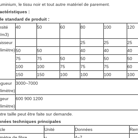
luminium, le tissu noir et tout autre matériel de parement.
actéristiques :
lle standard de produit :
sité
40
50
60
80
100
120
/m3)
isseur
25
25
25
llimètre)
50
50
40
40
40
75
75
50
50
50
50
100
100
75
75
75
60
150
150
100
100
100
100
ngueur
3000~7000
llimètre)
geur
600 900 1200
llimètre)
utre taille peut être faite sur demande.
nées techniques principales
icle
Unité
Données
Rem
mètre de fibre
μ
4~7