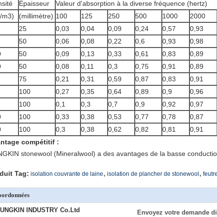
sité
Épaisseur
Valeur d'absorption à la diverse fréquence (hertz)
/m3)
(millimètre)
100
125
250
500
1000
2000
25
0,03
0,04
0,09
0,24
0,57
0,93
50
0,06
0,08
0,22
0,6
0,93
0,98
0
50
0,09
0,13
0,33
0,61
0,83
0,89
0
50
0,08
0,11
0,3
0,75
0,91
0,89
75
0,21
0,31
0,59
0,87
0,83
0,91
100
0,27
0,35
0,64
0,89
0,9
0,96
100
0,1
0,3
0,7
0,9
0,92
0,97
0
100
0,33
0,38
0,53
0,77
0,78
0,87
0
100
0,3
0,38
0,62
0,82
0,81
0,91
ntage compétitif :
GKIN stonewool (Mineralwool) a des avantages de la basse conduction
,
,
duit Tag:
isolation couvrante de laine
isolation de plancher de stonewool
feutr
oordonnées
UNGKIN INDUSTRY Co.Ltd
Envoyez votre demande di