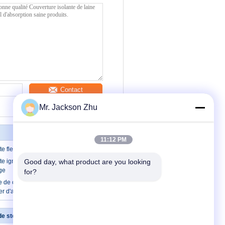
Contact
Mr. Jackson Zhu
11:12 PM
te flexible de stonewool
te ignifuge de stonewool avec la
Good day, what product are you looking 
ge
for?
e de couverture isolante de stonewool
er d'aluminium
 de stonewool
Contactez-nous