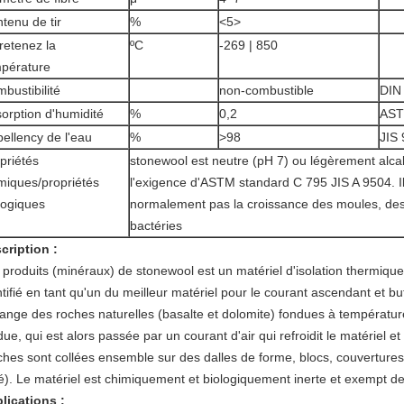
tenu de tir
%
<5>
retenez la
ºC
-269 | 850
pérature
bustibilité
non-combustible
DIN
orption d'humidité
%
0,2
AST
ellency de l'eau
%
>
98
JIS
priétés
stonewool est neutre (pH 7) ou légèrement alcal
miques/propriétés
l'exigence d'ASTM standard C 795 JIS A 9504. I
logiques
normalement pas la croissance des moules, de
bactéries
cription :
 produits (minéraux) de stonewool est un matériel d'isolation thermiqu
ntifié en tant qu'un du meilleur matériel pour le courant ascendant et bu
ange des roches naturelles (basalte et dolomite) fondues à températu
due, qui est alors passée par un courant d'air qui refroidit le matériel e
hes sont collées ensemble sur des dalles de forme, blocs, couvertures,
lé). Le matériel est chimiquement et biologiquement inerte et exempt d
lications :