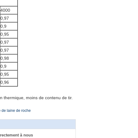
4000
0,97
0,9
0,95
0,97
0,97
0,98
0,9
0,95
0,96
 thermique, moins de contenu de tir.
e de laine de roche
rectement à nous