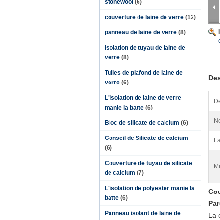
stonewool
(6)
couverture de laine de verre
(12)
panneau de laine de verre
(8)
Isolation de tuyau de laine de
verre
(8)
Tuiles de plafond de laine de
Des
verre
(6)
L'isolation de laine de verre
De
manie la batte
(6)
No
Bloc de silicate de calcium
(6)
Conseil de Silicate de calcium
La
(6)
Couverture de tuyau de silicate
Me
de calcium
(7)
L'isolation de polyester manie la
Cou
batte
(6)
Par
Panneau isolant de laine de
La 