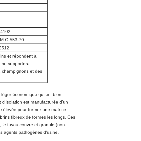
 4102
M C-553-70
 9512
ins et répondent à
l ne supportera
s champignons et des
e léger économique qui est bien
t d'isolation est manufacturée d'un
re élevée pour former une matrice
t brins fibreux de formes les longs. Ces
 le tuyau couvre et granule (non-
es agents pathogènes d'usine.