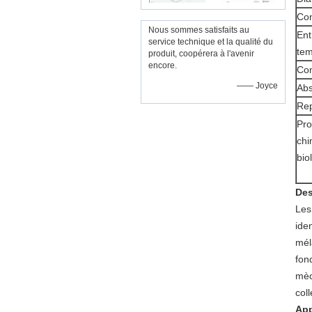
Con
Nous sommes satisfaits au
Ent
service technique et la qualité du
tem
produit, coopérera à l'avenir
encore.
Com
—— Joyce
Abs
Rep
Pro
chi
bio
Des
Les
ide
mél
fon
mèc
col
App