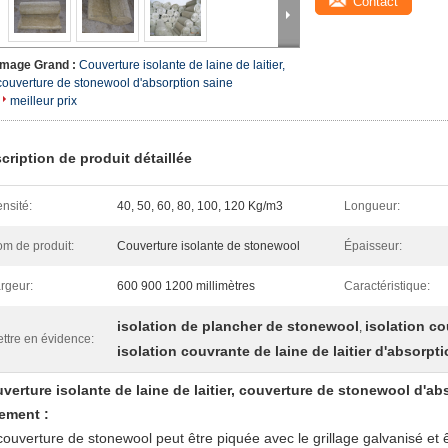
Contact
Image Grand :
Couverture isolante de laine de laitier,
couverture de stonewool d'absorption saine
meilleur prix
cription de produit détaillée
nsité:
40, 50, 60, 80, 100, 120 Kg/m3
Longueur:
m de produit:
Couverture isolante de stonewool
Épaisseur:
rgeur:
600 900 1200 millimètres
Caractéristique:
isolation de plancher de stonewool
isolation co
,
ttre en évidence:
isolation couvrante de laine de laitier d'absorpt
verture isolante de laine de laitier, couverture de stonewool d'ab
ement :
couverture de stonewool peut être piquée avec le grillage galvanisé et êt