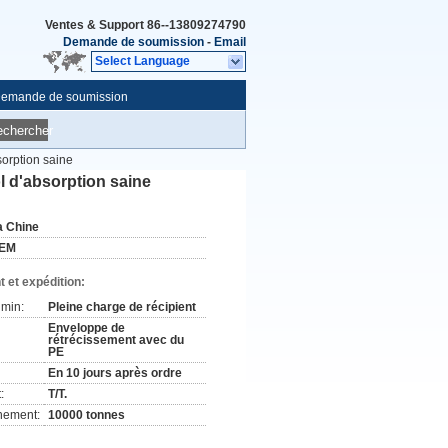
Ventes & Support
86--13809274790
Demande de soumission
-
Email
Select Language
emande de soumission
echercher
sorption saine
ol d'absorption saine
a Chine
EM
 et expédition:
min:
Pleine charge de récipient
Enveloppe de
rétrécissement avec du
PE
En 10 jours après ordre
:
T/T.
nement:
10000 tonnes