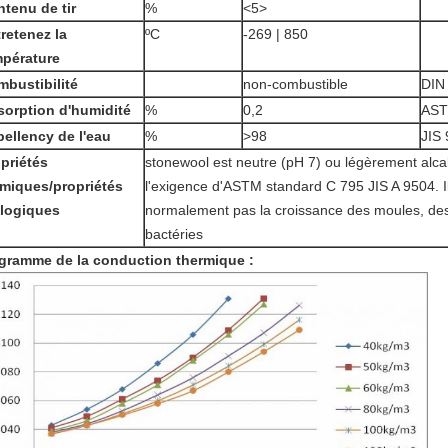
tenu de tir
%
<5>
retenez la
ºC
-269 | 850
mpérature
bustibilité
non-combustible
DIN
orption d'humidité
%
0,2
AST
ellency de l'eau
%
>
98
JIS
priétés
stonewool est neutre (pH 7) ou légèrement alca
miques/propriétés
l'exigence d'ASTM standard C 795 JIS A 9504. I
ologiques
normalement pas la croissance des moules, de
bactéries
gramme de la conduction thermique :