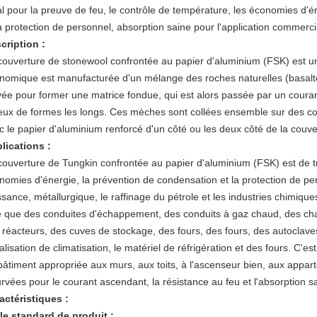
al pour la preuve de feu, le contrôle de température, les économies d'é
la protection de personnel, absorption saine pour l'application commercia
cription :
couverture de stonewool confrontée au papier d'aluminium (FSK) est un 
nomique est manufacturée d'un mélange des roches naturelles (basalt
vée pour former une matrice fondue, qui est alors passée par un courant d
reux de formes les longs. Ces mèches sont collées ensemble sur des cou
c le papier d'aluminium renforcé d'un côté ou les deux côté de la couve
lications :
couverture de Tungkin confrontée au papier d'aluminium (FSK) est de tra
nomies d'énergie, la prévention de condensation et la protection de pe
ssance, métallurgique, le raffinage du pétrole et les industries chimiqu
le que des conduites d'échappement, des conduits à gaz chaud, des ch
 réacteurs, des cuves de stockage, des fours, des fours, des autoclaves,
lisation de climatisation, le matériel de réfrigération et des fours. C'est
bâtiment appropriée aux murs, aux toits, à l'ascenseur bien, aux appa
urvées pour le courant ascendant, la résistance au feu et l'absorption s
actéristiques :
lle standard de produit :