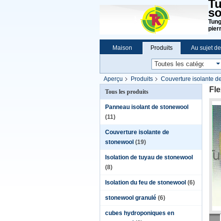
Tu
so
Tung
pier
Maison
Produits
Au sujet d
Aperçu
Produits
Couverture isolante d
Fle
Tous les produits
Panneau isolant de stonewool
(11)
Couverture isolante de
stonewool
(19)
Isolation de tuyau de stonewool
(8)
Isolation du feu de stonewool
(6)
stonewool granulé
(6)
cubes hydroponiques en