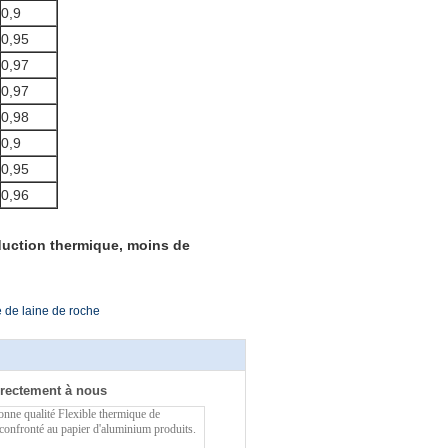
0,9
0,95
0,97
0,97
0,98
0,9
0,95
0,96
uction thermique, moins de
e de laine de roche
rectement à nous