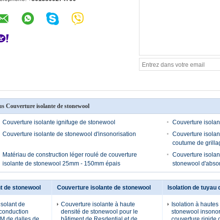
us Couverture isolante de stonewool
Couverture isolante ignifuge de stonewool
Couverture isolan
Couverture isolante de stonewool d'insonorisation
Couverture isolan
coutume de grilla
Matériau de construction léger roulé de couverture
Couverture isolant
isolante de stonewool 25mm - 150mm épais
stonewool d'absor
t de stonewool
Couverture isolante de stonewool
Isolation de tuyau
solant de
Couverture isolante à haute
Isolation à haute
conduction
densité de stonewool pour le
stonewool insonor
M de dalles de
bâtiment de Resdential et de
couverture rigide 