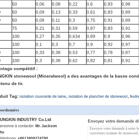
50
0,06
0,08
0,22
0,6
0,93
0,98
0
50
0,09
0,13
0,33
0,61
0,83
0,89
0
50
0,08
0,11
0,3
0,75
0,91
0,89
75
0,21
0,31
0,59
0,87
0,83
0,91
100
0,27
0,35
0,634
0,89
0,9
0,96
100
0,1
0,3
0,7
0,9
0,92
0,97
0
100
0,33
0,38
0,53
0,77
0,78
0,87
0
100
0,3
0,38
0,62
0,82
0,81
0,91
ntage compétitif :
GKIN stonewool (Mineralwool) a des avantages de la basse cond
tenu de tir.
,
,
duit Tag:
isolation couvrante de laine
isolation de plancher de stonewool
feutr
oordonnées
UNGKIN INDUSTRY Co.Ltd
Envoyez votre demande di
ersonne à contacter:
Mr. Jackson
hu
éléphone:
+8613809274790