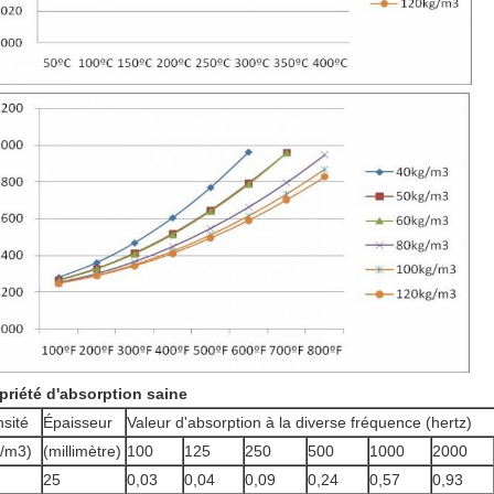
priété d'absorption saine
sité
Épaisseur
Valeur d'absorption à la diverse fréquence (hertz)
/m3)
(millimètre)
100
125
250
500
1000
2000
25
0,03
0,04
0,09
0,24
0,57
0,93