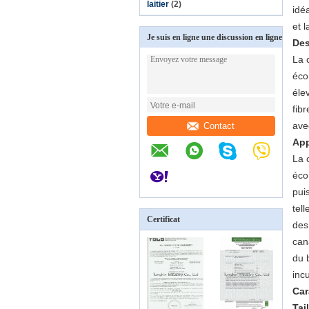
laitier
(2)
idé
et 
Je suis en ligne une discussion en ligne
Des
La 
éco
éle
fib
ave
Contact
App
La 
éco
pui
tel
Certificat
des
cana
du 
inc
Car
Tai