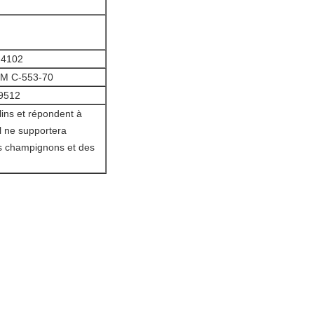
 4102
M C-553-70
 9512
lins et répondent à
l ne supportera
s champignons et des