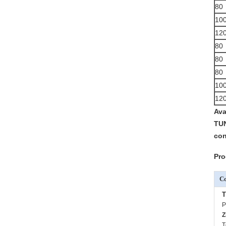
80
10
12
80
80
80
10
12
Ava
TUN
con
Pro
C
T
P
Z
T