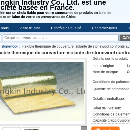
ngkin Industry Co., Ltd. est une
ciété basée en France.
kin est un choix fiable pour votre commande de produits en laine de
re et en laine de verre en provenance de Chine
e nous
Visite d'usine
Contrôle de qualité
Contactez-nous
D
R
e stonewool
Flexible thermique de couverture isolante de stonewool confronté a
xible thermique de couverture isolante de stonewool confr
Détails sur le produit:
Lieu d'origine:
L
Nom de marque:
O
Conditions de paiement
Quantité de commande 
Détails d'emballage:
Délai de livraison:
Conditions de paiement
Capacité d'approvision