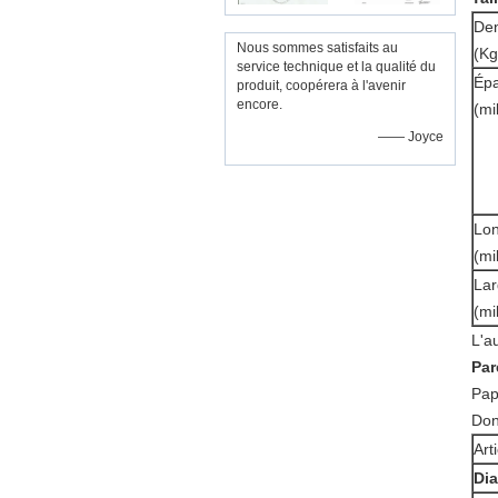
Den
Nous sommes satisfaits au
(Kg
service technique et la qualité du
Épa
produit, coopérera à l'avenir
encore.
(mi
—— Joyce
Lo
(mi
Lar
(mi
L'a
Par
Pap
Don
Art
Dia