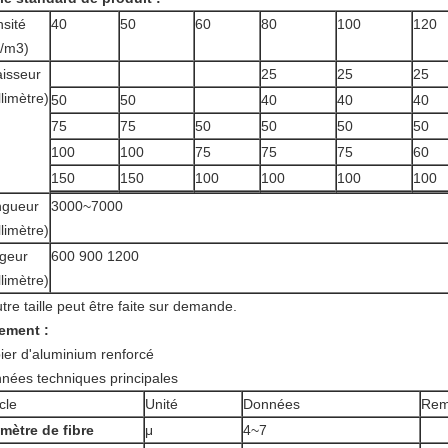
sité
40
50
60
80
100
120
/m3)
isseur
25
25
25
llimètre)
50
50
40
40
40
75
75
50
50
50
50
100
100
75
75
75
60
150
150
100
100
100
100
ngueur
3000~7000
llimètre)
geur
600 900 1200
llimètre)
utre taille peut être faite sur demande.
ement :
ier d'aluminium renforcé
nées techniques principales
icle
Unité
Données
Rem
mètre de fibre
μ
4~7