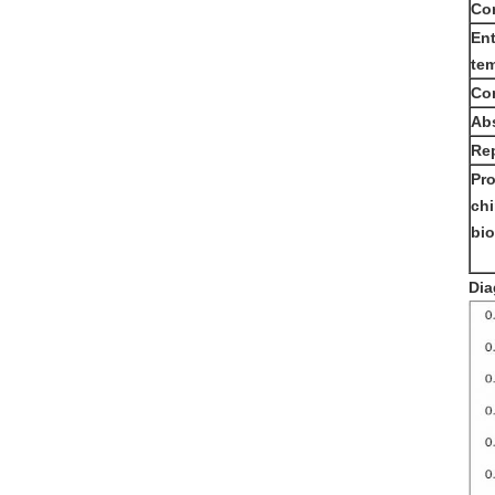
Con
Ent
te
Com
Abs
Rep
Pro
chi
bi
Dia