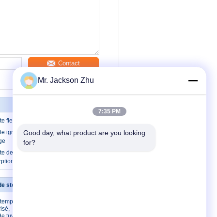
Contact
Mr. Jackson Zhu
7:35 PM
te flexible de stonewool
te ignifuge de stonewool avec la
Good day, what product are you looking 
ge
for?
e de laine de laitier, couverture de
ption saine
 de stonewool
Contactez-nous
s températures
Contactez-nous
isé,
Demandez une
de tuyau de