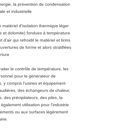
nergie, la prévention de condensation
le et industrielle
matériel d'isolation thermique léger
e et dolomite) fondues à température
'air qui refroidit le matériel et brins
vertures de forme et alors stratifiées
rture.
iter le contrôle de température, les
rsonnel pour le générateur de
es, y compris l'usines et équipement
audières, des échangeurs de chaleur,
 des précipitateurs, des piles, la
 également utilisation pour l'industrie
rtements ou aux surfaces légèrement
aine.