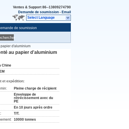
Ventes & Support
86--13809274790
Demande de soumission
-
Email
Select Language
emande de soumission
echercher
u papier d'aluminium
onté au papier d'aluminium
a Chine
EM
 et expédition:
min:
Pleine charge de récipient
Enveloppe de
rétrécissement avec du
PE
En 10 jours après ordre
:
T/T.
nement:
10000 tonnes