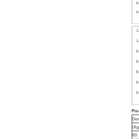
Pro
Den
(Kg
80