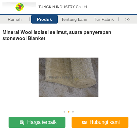
TUNGKIN INDUSTRY Co.Ltd
Rumah
Produk
Tentang kami
Tur Pabrik
>>
Mineral Wool isolasi selimut, suara penyerapan
stonewool Blanket
Harga terbaik
Hubungi kami