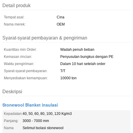
Detail produk
Tempat asal:
Cina
Nama merek:
OEM
Syarat-syarat pembayaran & pengiriman
Kuantitas min Order:
Wadah penuh beban
Kemasan rincian:
Penyusutan bungkus dengan PE
Waktu pengiriman:
Dalam 10 hari setelah order
Syarat-syarat pembayaran:
T/T
Menyediakan kemampuan:
10000 ton
Deskripsi
Stonewool Blanket insulasi
Kepadatan:
40, 50, 60, 80, 100, 120 Kg/m3
Panjang:
3000 - 7000 mm
Nama
Selimut Isolasi stonewool