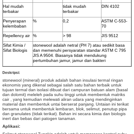
Hal mudah
tidak mudah
DIN 4102
terbakar
terbakar
Penyerapan
%
0,2
ASTM C-553-
kelembaban
70
Repellency air
%
> 98
JIS 9512
Sifat Kimia /
stonewool adalah netral (PH 7) atau sedikit basa
Sifat Biologis
dan memenuhi persyaratan standar ASTM C 795
JIS A 9504. Biasanya tidak mendukung
pertumbuhan jamur, jamur dan bakteri
Deskripsi:
stonewool (mineral) produk adalah bahan insulasi termal ringan
ekonomis yang dikenal sebagai salah satu bahan terbaik untuk
tujuan termal dan isolasi dibuat dari campuran batuan alam (basal
dan dolomit) meleleh pada suhu tinggi untuk membentuk matriks
cair , yang kemudian melewati aliran udara yang mendinginkan
material dan membentuk untai berserat panjang.
Untaian ini terikat
bersama untuk membentuk lembaran, blok, selimut, penutup pipa
dan granulates (tidak terikat).
Bahan ini secara kimia dan biologis
inert dan bebas dari patogen tanaman.
Aplikasi:
Selimut stonewool Tungkin adalah untuk memproses kontrol suhu,