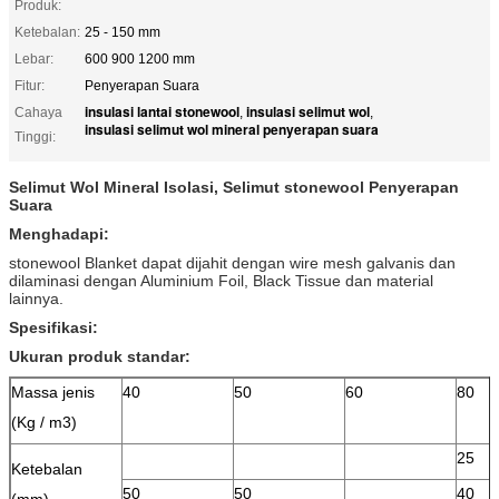
Produk:
Ketebalan:
25 - 150 mm
Lebar:
600 900 1200 mm
Fitur:
Penyerapan Suara
insulasi lantai stonewool
insulasi selimut wol
Cahaya
,
,
insulasi selimut wol mineral penyerapan suara
Tinggi:
Selimut Wol Mineral Isolasi, Selimut stonewool Penyerapan
Suara
Menghadapi:
stonewool Blanket dapat dijahit dengan wire mesh galvanis dan
dilaminasi dengan Aluminium Foil, Black Tissue dan material
lainnya.
Spesifikasi:
Ukuran produk standar:
Massa jenis
40
50
60
80
(Kg / m3)
25
Ketebalan
50
50
40
(mm)