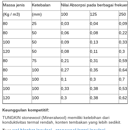
Massa jenis
Ketebalan
Nilai Absorpsi pada berbagai frekuens
(Kg / m3)
(mm)
100
125
250
80
25
0,03
0,04
0,09
80
50
0,06
0,08
0,22
100
50
0,09
0,13
0,33
120
50
0,08
0,11
0,3
80
75
0,21
0,31
0,59
80
100
0,27
0,35
0,64
80
100
0,1
0,3
0,7
100
100
0,33
0,38
0,53
120
100
0,3
0,38
0,62
Keunggulan kompetitif:
TUNGKIN stonewool (Mineralwool) memiliki kelebihan dari
konduktivitas termal rendah, konten tembakan yang lebih sedikit.
wol blanket insulasi
stonewool lantai insulasi