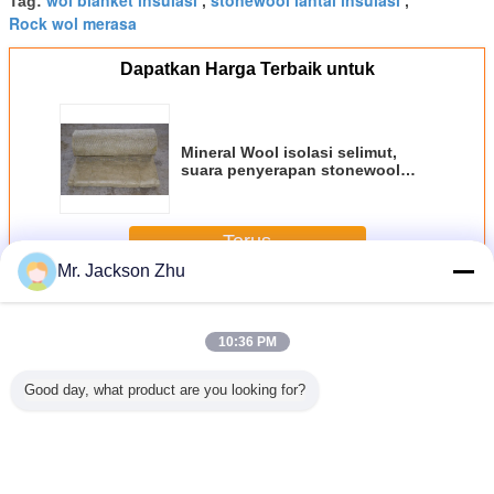
Tag:
,
,
Rock wol merasa
Dapatkan Harga Terbaik untuk
Mineral Wool isolasi selimut,
suara penyerapan stonewool
Blanket
Terus
Mr. Jackson Zhu
Stonewool Blanket insulasi
Lebih
10:36 PM
Good day, what product are you looking for?
 Isolasi
Tahan api isolasi
Digulung bahan
Termal stonewool
Tahan 
ol Kedap
stonewool Blanket
isolasi stonewool
Blanket insulasi
stonewool 
ara
dengan kawat
Blanket cahaya
fleksibel
insul
Mesh Custom
berat bangunan
dihadapkan
tebal 25mm -
dengan