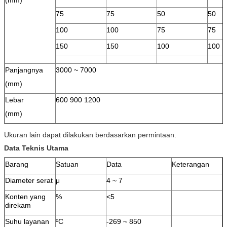
75
75
50
50
100
100
75
75
150
150
100
100
Panjangnya
3000 ~ 7000
(mm)
Lebar
600 900 1200
(mm)
Ukuran lain dapat dilakukan berdasarkan permintaan.
Data Teknis Utama
Barang
Satuan
Data
Keterangan
Diameter serat
μ
4 ~ 7
Konten yang
%
<5
direkam
Suhu layanan
ºC
-269 ~ 850