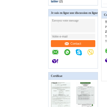
laitier
(2)
Je suis en ligne une discussion en ligne
C
T
P
Z
T
T
Contact
Certificat