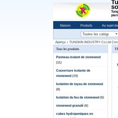
Tu
so
Tung
pier
Maison
Produits
Au sujet d
Aperçu
TUNGKIN INDUSTRY Co.Ltd Cont
T
Tous les produits
Panneau isolant de stonewool
(11)
Couverture isolante de
stonewool
(19)
Isolation de tuyau de stonewool
(8)
Isolation du feu de stonewool
(6)
stonewool granulé
(6)
cubes hydroponiques en