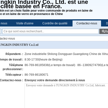
ngkin Industry Co., Ltd. est une
ciété basée en France.
kin est un choix fiable pour votre commande de produits en laine de
re et en laine de verre en provenance de Chine
e nous
Visite d'usine
Contrôle de qualité
Contactez-nous
D
R
actez-nous
UNGKIN INDUSTRY Co.Ltd
Répondent- :
Zone industrielle Shilong Dongguan Guangdong Chine de Xihu
Temps de travail :
8:30-17:50(heure de Beijing)
Téléphone
86-769-86185838(Le temps de travail) 86--13809274790(Le te
professionnel :
Télécopieur :
86-769-86180671
Contactez-nous :
Envoyez votre demande directement à nous