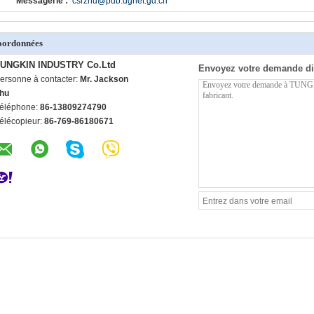
Messagerie :
csrzhu@pub.dgnet.gd.cn
oordonnées
UNGKIN INDUSTRY Co.Ltd
Envoyez votre demande di
ersonne à contacter:
Mr. Jackson
hu
éléphone:
86-13809274790
élécopieur:
86-769-86180671