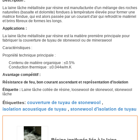
Description :
La laine lâche métallisée par résine est manufacturée d'un mélange des roches
naturelles (basalte et dolomite) fondues à température élevée pour former une
matrice fondue, qui est alors passée par un courant d'air qui refroidit le matériel
et brins fibreux de formes les longs.
Applications :
La laine lâche métallisée par résine est la matière première principale pour
fabriquer la couverture de tuyau de stonewool ou de minerawool
Caractéristiques :
Propriété technique principale :
Contenu de matière organique : ≤0.5%
Conduction thermique : ≤0.044w/m.K
Avantage compétitif :
Résistance de feu, bon courant ascendant et représentation d'isolation
Étiquette :
Laine lâche collée de résine, loosewool de stonewool, stonewool
lâche
couverture de tuyau de stonewool
Étiquettes:
,
isolation acoustique de tuyau
stonewool d'isolation de tuyau
,
Résine ignifugée liée à la laine