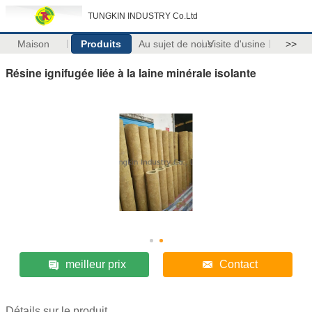
TUNGKIN INDUSTRY Co.Ltd
Maison
Produits
Au sujet de nous
Visite d'usine
>>
Résine ignifugée liée à la laine minérale isolante
meilleur prix
Contact
Détails sur le produit