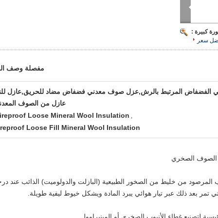
رة كبيرة :
ضل سعر
مفصلة وصف الم
 الفضفاض المرتبط بالرش,عزل صوف معدني فضفاض مضاد للحريق,عازل للنا
عازل من الصوف المعدن
ireproof Loose Mineral Wool Insulation
,
ireproof Loose Fill Mineral Wool Insulation
 أو الصوف الصخري
ب المرصود من خليط من الصخور الطبيعية (البازلت والدولوميت) الذائب عند در
 تمر بعد ذلك عبر تيار هوائي يبرد المادة ويشكل خيوط ليفية طويلة.
يسية لتصنيع غطاء الأنبوب الصخري أو المينيراوول