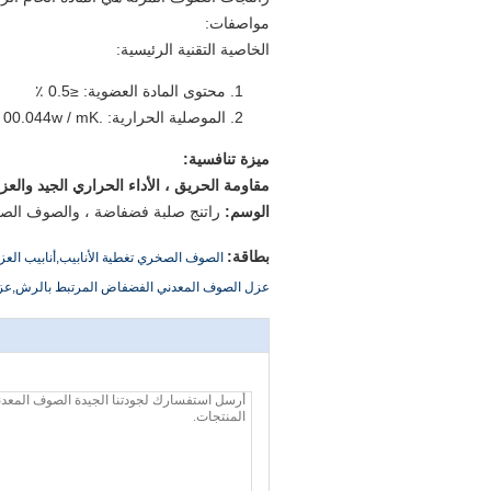
مواصفات:
الخاصية التقنية الرئيسية:
محتوى المادة العضوية: ≤0.5 ٪
الموصلية الحرارية: .00.044w / mK
ميزة تنافسية:
مقاومة الحريق ، الأداء الحراري الجيد والعز
الوسم:
راتنج صلبة فضفاضة ، والصوف الصخري loosewool ، صخرة
بطاقة:
الصوف الصخري تغطية الأنابيب,أنابيب ال
عزل الصوف المعدني الفضفاض المرتبط بالرش,عز