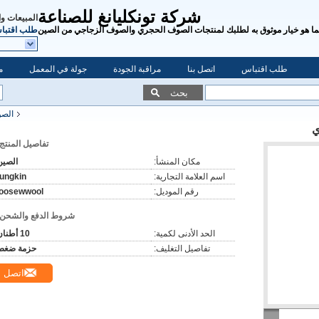
شركة تونكليانغ للصناعة
المبيعات و
ما هو خيار موثوق به لطلبك لمنتجات الصوف الحجري والصوف الزجاجي من الصين
طلب اقتبا
طلب اقتباس
اتصل بنا
مراقبة الجودة
جولة في المعمل
م
بحث
الصو
ي
تفاصيل المنتج:
مكان المنشأ:
الصين
اسم العلامة التجارية:
tungkin
رقم الموديل:
loosewwool
شروط الدفع والشحن:
الحد الأدنى لكمية:
10 أطنان
تفاصيل التغليف:
حزمة ضغط
اتصل