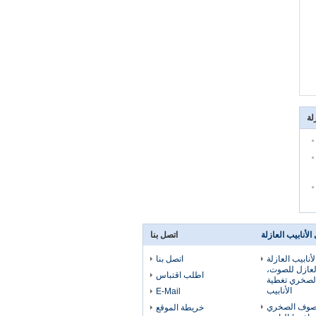
لة
أنابيب العازلة
اتصل بنا
أنابيب العازلة
اتصل بنا
عازل للصوت،
اطلب اقتباس
لصخري تغطية
الأنابيب
E-Mail
لصوف الصخري
خريطة الموقع