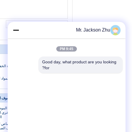
Mr. Jackson Zhu
9:45 PM
جامدة الصوف الصخري الأنابيب العازلة
Good day, what product are you looking 
for?
سمك - 100MM
عازل للصوت الصوف الصخري الأنابيب المواد الع
معلومات عنا
الصوف ا
معلومات عنا
انخفاض الموص
الصخري ال
جولة في المعمل
ال
مراقبة الجودة
امتصاص ا
الصوف الصخ