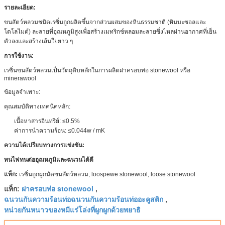
รายละเอียด:
ขนสัตว์หลวมชนิดเรซิ่นถูกผลิตขึ้นจากส่วนผสมของหินธรรมชาติ (หินบะซอลและ
โดโลไมต์) ละลายที่อุณหภูมิสูงเพื่อสร้างเมทริกซ์หลอมละลายซึ่งไหลผ่านอากาศที่เย็น
ตัวลงและสร้างเส้นใยยาว ๆ
การใช้งาน:
เรซิ่นขนสัตว์หลวมเป็นวัตถุดิบหลักในการผลิตฝาครอบท่อ stonewool หรือ
minerawool
ข้อมูลจำเพาะ:
คุณสมบัติทางเทคนิคหลัก:
เนื้อหาสารอินทรีย์: ≤0.5%
ค่าการนำความร้อน: ≤0.044w / mK
ความได้เปรียบทางการแข่งขัน:
ทนไฟทนต่ออุณหภูมิและฉนวนได้ดี
แท็ก:
เรซิ่นถูกผูกมัดขนสัตว์หลวม, loospewe stonewool, loose stonewool
ฝาครอบท่อ stonewool
แท็ก:
,
ฉนวนกันความร้อนท่อฉนวนกันความร้อนท่ออะคูสติก
,
หน่วยกันหนาวของหมีแร่โล่งที่ผูกผูกด้วยพยาธิ