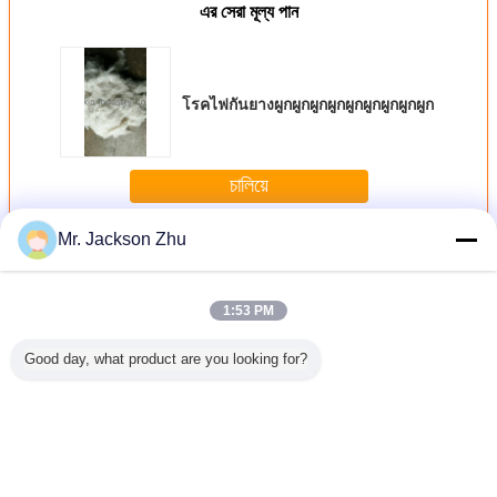
এর সেরা মূল্য পান
โรคไฟกันยางผูกผูกผูกผูกผูกผูกผูกผูกผูก
চালিয়ে
Mr. Jackson Zhu
ฉนวนกันความร้อน stonewool
มากกว่า
1:53 PM
Good day, what product are you looking for?
ความร้อน
ฉนวนกันความร้อน
ฉนวนกันความร้อน
วัสดุป้องกันเสียง
ฉนวน
onewool
stonewool ความ
สำหรับฉนวน
รบกวน stonewool
stonewoo
ร้อนน้ำหนักความ
stonewool สำหรับ
Pipe Insulation
หนาแน่
หนา 25 มม. - 100
ท่อร้อน / เย็น
High Density
มม
เปลี่ยนภาษา