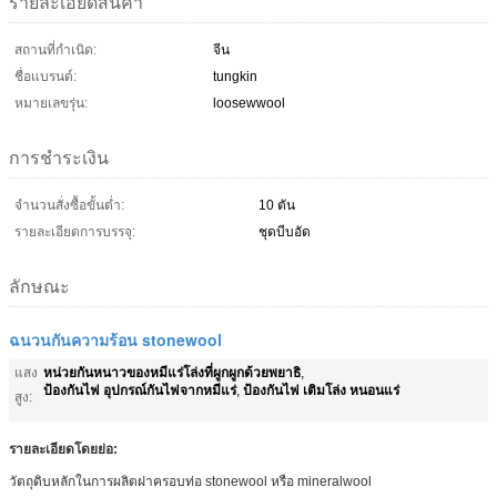
รายละเอียดสินค้า
สถานที่กำเนิด:
จีน
ชื่อแบรนด์:
tungkin
หมายเลขรุ่น:
loosewwool
การชำระเงิน
จำนวนสั่งซื้อขั้นต่ำ:
10 ตัน
รายละเอียดการบรรจุ:
ชุดบีบอัด
ลักษณะ
ฉนวนกันความร้อน stonewool
หน่วยกันหนาวของหมีแร่โล่งที่ผูกผูกด้วยพยาธิ
แสง
,
ป้องกันไฟ อุปกรณ์กันไฟจากหมีแร่
ป้องกันไฟ เติมโล่ง หนอนแร่
,
สูง:
รายละเอียดโดยย่อ:
วัตถุดิบหลักในการผลิตฝาครอบท่อ stonewool หรือ mineralwool