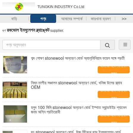
TUNGKIN INDUSTRY Co.Ltd
বাড়ি
পণ্য
আমাদের সম্পর্কে
কারখানা ভ্রমণ
>>
রকভোল ইনসুলেশন ব্ল্যাঙ্কেট
গুণ
supplier.
শব্দ শোষণ stonewool অন্তরণ বোর্ড অ্যালুমিনিয়াম ফয়েল সঙ্গে পরতী
আমাদের সাথে যোগাযোগ
করুন
নিম্ন তাপীয় সঞ্চালন stonewool অন্তরণ বোর্ড, খনিজ উলের স্ল্যাব
OEM
আমাদের সাথে যোগাযোগ
করুন
হলুদ 100 মিমি stonewool অন্তরণ বোর্ড ইস্পাত স্যান্ডউইচ প্যানেল
জন্য অগ্নি প্রতিরোধী
আমাদের সাথে যোগাযোগ
করুন
দৃঢ় stonewool অন্তরণ বোর্ড, উচ্চ স্ট্রিংথ ছাদ ইনস্যুলেশন বোর্ড