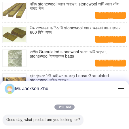
খনিজ stonewool ফায়ার অন্তরণ, stonewool পার্টি ওয়াল বাটস
ফায়ার সীল
আমাদের সাথে যোগাযোগ
করুন
উচ্চ তাপমাত্রা প্রতিরোধী stonewool ফায়ার অন্তরণ ওয়াল প্যানেল
600 মিমি প্রস্থ
আমাদের সাথে যোগাযোগ
করুন
তাপীয় Granulated stonewool আলগা ভর্তি অন্তরণ,
stonewool ইনস্যুলেশন batts
আমাদের সাথে যোগাযোগ
করুন
ছাদ প্যানেল সিই আই.এস.এ. জন্য Loose Granulated
stonewool সাউন্ড অন্তরণ
আমাদের সাথে যোগাযোগ
Mr. Jackson Zhu
করুন
বিল্ডিং জন্য আতশবাজ গ্রানাইট stonewool, হোয়াইট Granulated
Mineralwool
3:11 AM
আমাদের সাথে যোগাযোগ
করুন
Good day, what product are you looking for?
হোয়াইট Granulated stonewool সাউন্ডপোফিং, লৌহ খনির খনিজ
ইনস্যুলেশনের ভরাট