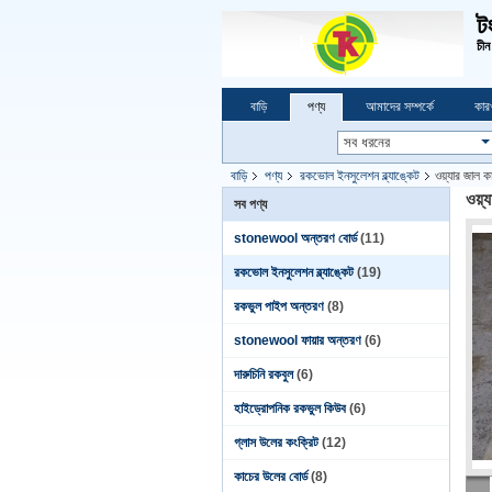
ট
চীন
বাড়ি
পণ্য
আমাদের সম্পর্কে
কার
বাড়ি
পণ্য
রকভোল ইনসুলেশন ব্ল্যাঙ্কেট
ওয়্যার জাল 
ওয়্
সব পণ্য
stonewool অন্তরণ বোর্ড
(11)
রকভোল ইনসুলেশন ব্ল্যাঙ্কেট
(19)
রকভুল পাইপ অন্তরণ
(8)
stonewool ফায়ার অন্তরণ
(6)
দারুচিনি রকবুল
(6)
হাইড্রোপনিক রকভুল কিউব
(6)
গ্লাস উলের কংক্রিট
(12)
কাচের উলের বোর্ড
(8)