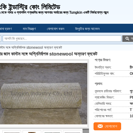
ংকি ইন্ডাস্ট্রি কোং লিমিটেড
 থেকে পাথর ও গ্লাসউল পণ্যগুলির জন্য আপনার অর্ডারের জন্য Tungkin একটি নির্ভরযোগ্য পছন্দ
খানা ভ্রমণ
মান নিয়ন্ত্রণ
যোগাযোগ করুন
উদ্ধৃতির জন্য আবেদন
অ
কাস্টম সঙ্গে অগ্নিনির্বাপক stonewool অন্তরণ ব্লকেট
যার জাল কাস্টম সঙ্গে অগ্নিনির্বাপক stonewool অন্তরণ ব্লকেট
পণ্যের বিবরণ:
উৎপত্তি স্থল:
চী
পরিচিতিমুলক নাম:
O
প্রদান:
ন্যূনতম চাহিদার পরিমাণ:
পুর
প্যাকেজিং বিবরণ:
PE
ডেলিভারি সময়:
অর
পরিশোধের শর্ত:
T
যোগানের ক্ষমতা:
1
যোগাযোগ