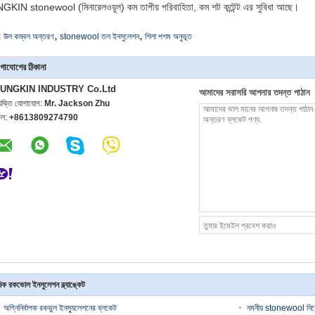
KIN stonewool (মিনারেলওয়ুল) কম তাপীয় পরিবাহিতা, কম শট কন্টেন্ট এর সুবিধা আছে।
,
,
:
উল কম্বল অন্তরণ
stonewool তল ইনসুলেশন
শিলা পশম অনুভূত
গাযোগের ঠিকানা
UNGKIN INDUSTRY Co.Ltd
আমাদের সরাসরি আপনার তদন্ত পাঠান
্যক্তি যোগাযোগ:
Mr. Jackson Zhu
েল:
+8613809274790
ক রকভোল ইনসুলেশন ব্ল্যাঙ্কেট
অগ্নিনির্বাপক রকভুল ইনস্যুলেশনের ব্লকেট
নমনীয় stonewool নির