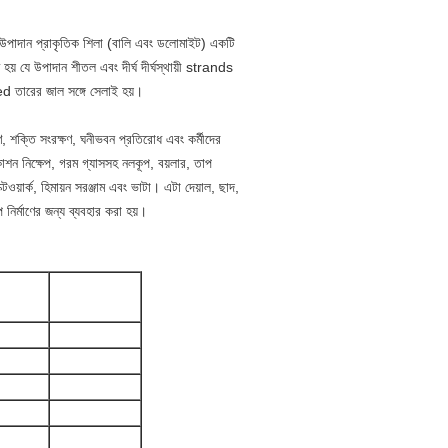
ক উপাদান প্রাকৃতিক শিলা (বালি এবং ডলোমাইট) একটি
ত হয় যে উপাদান শীতল এবং দীর্ঘ দীর্ঘস্থায়ী strands
 তারের জাল সঙ্গে সেলাই হয়।
্রণ, শক্তি সংরক্ষণ, ঘনীভবন প্রতিরোধ এবং কর্মীদের
িষ্কাশন নিক্ষেপ, গরম গ্যাসসহ নলকূপ, বয়লার, তাপ
্টওয়ার্ক, হিমায়ন সরঞ্জাম এবং ভাটা।
এটা দেয়াল, ছাদ,
প নির্মাণের জন্য ব্যবহার করা হয়।