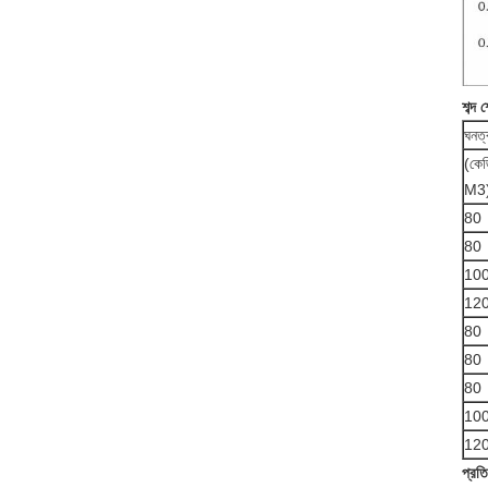
শব্দ 
ঘনত্
(কেজ
M3
80
80
10
12
80
80
80
10
12
প্রত