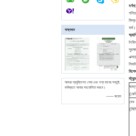
বর্ণনা
গলিত
মিশ্র
ফর্ম।
সাক্ষ্যদান
অ্যা
টংকিন
সুরক্
এক্সচ
লিফট 
বিশে
স্ট্য
আমরা প্রযুক্তিগত সেবা এবং পণ্য মানের সন্তুষ্ট,
ঘনত্
ভবিষ্যতে আবার সহযোগিতা করবে।
(কে
—— জয়েস
বেধ
(মিম