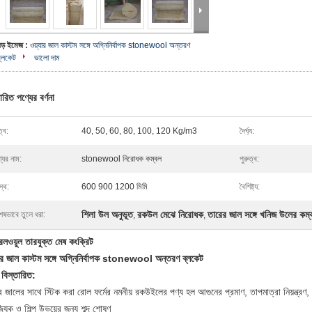
বড় ইমেজ :
ওয়্যার জাল কাস্টম সঙ্গে অগ্নিনির্বাপক stonewool অন্তরণ
ব্লকেট
ভালো দাম
ারিত পণ্যের বর্ণনা
্ব:
40, 50, 60, 80, 100, 120 Kg/m3
দৈর্ঘ্য:
যের নাম:
stonewool নিরোধক কম্বল
পুরুত্ব:
স্থ:
600 900 1200 মিমি
বৈশিষ্ট্য:
শিলা উল অনুভূত
রকউল মেঝে নিরোধক
তারের জাল সঙ্গে খনিজ উলের কম্
েষভাবে তুলে ধরা:
,
,
েলওয়ুল তারযুক্ত মেষ কংক্রিট
যার জাল কাস্টম সঙ্গে অগ্নিনির্বাপক stonewool অন্তরণ ব্লকেট
 বিস্তারিত:
 জালের সাথে স্টিক করা রোল ফর্মের নমনীয় রকউইলের পণ্য হল আগুনের প্রমাণ, তাপমাত্রা নিয়ন্ত্রণ, 
্যিক ও শিল্প উভয়ের জন্য শব্দ শোষণ