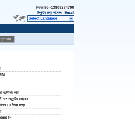
বিক্রয়
86--13809274790
উদ্ধৃতির জন্য আবেদন
-
Email
Select Language
নুসন্ধান
ন
EM
ো কন্টেইনার ভর্তি
 সঙ্গে সঙ্কুচিত মোড়ানো
্ডারের 10 দিনের মধ্যে
 T
0000 টন