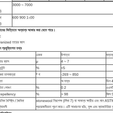
3000 ~ 7000
ি)
্থ
600 900 1২00
ি)
োধের ভিত্তিতে অন্যান্য আকার করা যেতে পারে।
:
vanized তারের জাল
ন প্রযুক্তিগত তথ্য
একক
উপাত্ত
মন্তব্
ার ব্যাস
μ
4 ~ 7
্টেন্ট
%
<5
েবা তাপমাত্রা
º গ
-269 ~ 850
যতা
অ দাহ্য
ডিন 
্রতা শোষণ
%
0.2
এএসট
repellency
%
> 98
জিস 
়নিক বৈশিষ্ট্য / জৈবিক
stonewool নিরপেক্ষ (PH 7) বা সামান্য ক্ষারীয় এবং মান
্ট্যাবলী
প্রয়োজনীয়তা পূরণ করে। এটি সাধারণত ছাঁচ, ফুঙ্গ এবং ব্যাকটেরিয়া ব