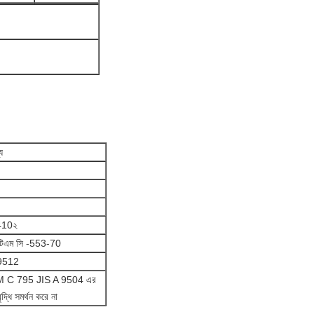
য
410২
িএম সি -553-70
9512
 ASTM C 795 JIS A 9504 এর
ৃদ্ধি সমর্থন করে না