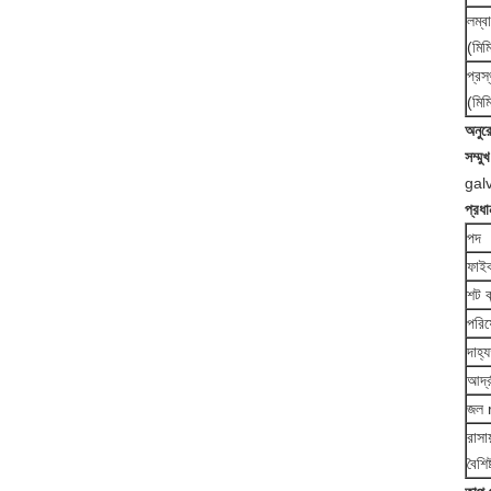
লম্বা
(মিম
প্রস
(মিম
অনুর
সম্মুখ
gal
প্রধা
পদ
ফাইব
শট কন
পরিষ
দাহ্
আর্দ
জল 
রাসায
বৈশিষ