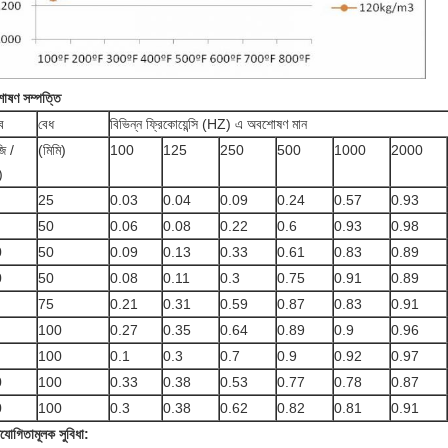
শোষণ সম্পত্তি
ব
বেধ
বিভিন্ন ফ্রিকোয়েন্সি (HZ) এ অবশোষণ মান
ি /
(মিমি)
100
125
250
500
1000
2000
)
25
0.03
0.04
0.09
0.24
0.57
0.93
50
0.06
0.08
0.22
0.6
0.93
0.98
0
50
0.09
0.13
0.33
0.61
0.83
0.89
0
50
0.08
0.11
0.3
0.75
0.91
0.89
75
0.21
0.31
0.59
0.87
0.83
0.91
100
0.27
0.35
0.64
0.89
0.9
0.96
100
0.1
0.3
0.7
0.9
0.92
0.97
0
100
0.33
0.38
0.53
0.77
0.78
0.87
0
100
0.3
0.38
0.62
0.82
0.81
0.91
িযোগিতামূলক সুবিধা: