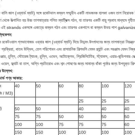
:
 বালি জাল (ওয়্যার্ড ম্যাট) সঙ্গে রকেটভাল কম্বল সম্মুখীন একটি লাভজনক হালকা ওজন তাপ নিরোধ
ণ থেকে উত্পাদিত হয় উচ্চ তাপমাত্রায় গলিত ম্যাট্রিক্স গঠন, যা তারপর একটি বায়ু প্রবাহ মাধ্যমে গৃহী
এই strands একসঙ্গে একত্রে কম্বল গঠন এবং তারপর একপাশে বা কম্বল উভয় পাশ galvanized
প্লিকেশন:
 রকেটওয়াল গ্লভানোজড ওয়্যার জাল (ওয়্যার্ড ম্যাট) দিয়ে বিদ্যুৎ উৎপাদনের জন্য তাপমাত্রা নিয়ন্ত
ষা প্রক্রিয়া, ধাতব উদ্ভিদ, তেল পরিশোধন এবং রাসায়নিক শিল্পগুলি যেমন প্ল্যান্ট এবং সরঞ্জাম যেমন ন
েঞ্জার, চুল্লি, স্টোরেজ ট্যাংক, চুল্লি, ওভেন, অটোক্লেভ, প্রিজিপিটেটর, স্ট্যাকস, এয়ার-কন্ডিশনার ডেক
ওয়েল, ফ্ল্যাট বা তাপ, অগ্নি প্রতিরোধ এবং শব্দ শোষণের জন্য সামান্য বাঁকা পৃষ্ঠের জন্য উপযুক্ত শিল্
ষ উল্লেখ:
ান্ডার্ড পণ্য আকার:
ব
40
50
60
80
100
120
জি / M3)
25
25
25
ি)
50
50
40
40
40
75
75
50
50
50
50
100
100
75
75
75
60
150
150
100
100
100
100