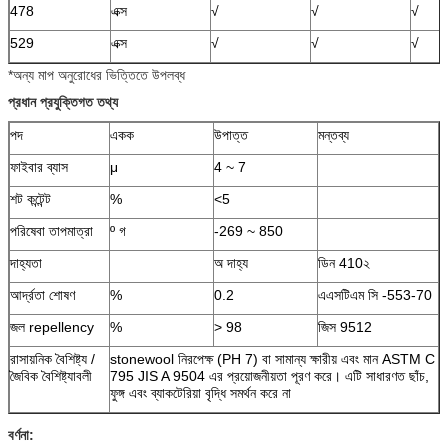
478
এক্স
√
√
√
529
এক্স
√
√
√
*অন্য মাপ অনুরোধের ভিত্তিতে উপলব্ধ
প্রধান প্রযুক্তিগত তথ্য
পদ
একক
উপাত্ত
মন্তব্য
ফাইবার ব্যাস
μ
4 ~ 7
শট কন্টেন্ট
%
<5
পরিষেবা তাপমাত্রা
º গ
-269 ~ 850
দাহ্যতা
অ দাহ্য
ডিন 410২
আর্দ্রতা শোষণ
%
0.2
এএসটিএম সি -553-70
জল repellency
%
> 98
জিস 9512
রাসায়নিক বৈশিষ্ট্য /
stonewool নিরপেক্ষ (PH 7) বা সামান্য ক্ষারীয় এবং মান ASTM C
জৈবিক বৈশিষ্ট্যাবলী
795 JIS A 9504 এর প্রয়োজনীয়তা পূরণ করে। এটি সাধারণত ছাঁচ,
ফুঙ্গ এবং ব্যাকটেরিয়া বৃদ্ধি সমর্থন করে না
বর্ণনা: