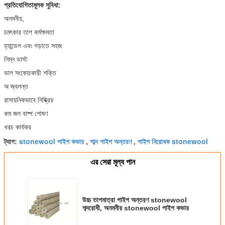
প্রতিযোগিতামূলক সুবিধা:
অনমনীয়,
চমৎকার তাপ কর্মক্ষমতা
হ্যান্ডেল এবং গড়াতে সহজ
নিম্ন ডাস্ট
ভাল সংকোচকারী শক্তি
অ জ্বলন্ত
রাসায়নিকভাবে নিষ্ক্রিয়
কম জল বাষ্প শোষণ
খরচ কার্যকর
stonewool পাইপ কভার
শাব্দ পাইপ অন্তরণ
পাইপ নিরোধক stonewool
ট্যাগ:
,
,
এর সেরা মূল্য পান
উচ্চ তাপমাত্রা পাইপ অন্তরণ stonewool
শব্দরোধী, অনমনীয় stonewool পাইপ কভার