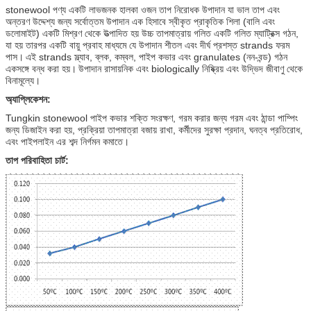
stonewool পণ্য একটি লাভজনক হালকা ওজন তাপ নিরোধক উপাদান যা ভাল তাপ এবং
অন্তরণ উদ্দেশ্য জন্য সর্বোত্তম উপাদান এক হিসাবে স্বীকৃত প্রাকৃতিক শিলা (বালি এবং
ডলোমাইট) একটি মিশ্রণ থেকে উত্পাদিত হয় উচ্চ তাপমাত্রায় গলিত একটি গলিত ম্যাট্রিক্স গঠন,
যা হয় তারপর একটি বায়ু প্রবাহ মাধ্যমে যে উপাদান শীতল এবং দীর্ঘ প্রশস্ত strands ফরম
পাস।
এই strands স্ল্যাব, ব্লক, কম্বল, পাইপ কভার এবং granulates (নন-বন্ড) গঠন
একসঙ্গে বন্ধ করা হয়।
উপাদান রাসায়নিক এবং biologically নিষ্ক্রিয় এবং উদ্ভিদ জীবাণু থেকে
বিনামূল্যে।
অ্যাপ্লিকেশন:
Tungkin stonewool পাইপ কভার শক্তি সংরক্ষণ, গরম করার জন্য গরম এবং ঠান্ডা পাম্পিং
জন্য ডিজাইন করা হয়, প্রক্রিয়া তাপমাত্রা বজায় রাখা, কর্মীদের সুরক্ষা প্রদান, ঘনত্ব প্রতিরোধ,
এবং পাইপলাইন এর শব্দ নির্গমন কমাতে।
তাপ পরিবাহিতা চার্ট: