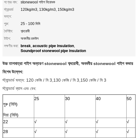
পণ্যের নাম:
stonewool পাইপ নিরোধক
স্ট্যান্ডার্ড
120kg/m3, 130kg/m3, 150kg/m3
ঘনত্ব:
পুরু:
25 - 100 মিমি
বৈশিষ্ট্য:
শব্দরোধী
টাইপ:
অনমনীয় রকউল
break
acoustic pipe insulation
লক্ষণীয় করা:
,
,
Soundproof stonewool pipe insulation
উচ্চ তাপমাত্রা পাইপ অন্তরণ stonewool শব্দরোধী, অনমনীয় stonewool পাইপ কভার
বিশেষ উল্লেখ:
স্ট্যান্ডার্ড ঘনত্ব: 120 কেজি / মি 3,130 কেজি / মি 3,150 কেজি / মি 3
স্ট্যান্ডার্ড ব্যাস এবং বেধ:
25
30
40
50
পুরু (মিমি)
দিয়া (মিমি)
22
√
√
√
√
28
√
√
√
√