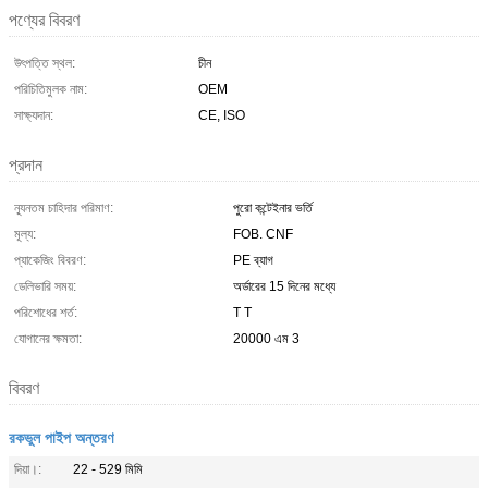
পণ্যের বিবরণ
উৎপত্তি স্থল:
চীন
পরিচিতিমুলক নাম:
OEM
সাক্ষ্যদান:
CE, ISO
প্রদান
ন্যূনতম চাহিদার পরিমাণ:
পুরো কন্টেইনার ভর্তি
মূল্য:
FOB. CNF
প্যাকেজিং বিবরণ:
PE ব্যাগ
ডেলিভারি সময়:
অর্ডারের 15 দিনের মধ্যে
পরিশোধের শর্ত:
T T
যোগানের ক্ষমতা:
20000 এম 3
বিবরণ
রকভুল পাইপ অন্তরণ
দিয়া।:
22 - 529 মিমি