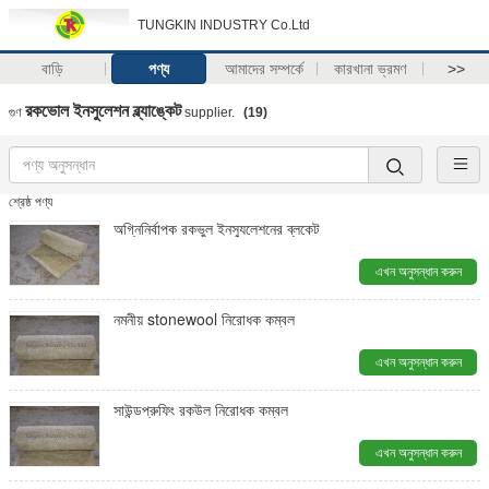
TUNGKIN INDUSTRY Co.Ltd
বাড়ি
পণ্য
আমাদের সম্পর্কে
কারখানা ভ্রমণ
>>
রকভোল ইনসুলেশন ব্ল্যাঙ্কেট
গুণ
supplier.
(19)
শ্রেষ্ঠ পণ্য
অগ্নিনির্বাপক রকভুল ইনস্যুলেশনের ব্লকেট
এখন অনুসন্ধান করুন
নমনীয় stonewool নিরোধক কম্বল
এখন অনুসন্ধান করুন
সাউন্ডপ্রুফিং রকউল নিরোধক কম্বল
এখন অনুসন্ধান করুন