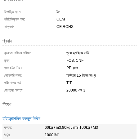
উৎপত্তি স্থল:
চীন
পরিচিতিমুলক নাম:
OEM
সাক্ষ্যদান:
CE,ROHS
প্রদান
ন্যূনতম চাহিদার পরিমাণ:
পুরো কন্টেইনার ভর্তি
মূল্য:
FOB. CNF
প্যাকেজিং বিবরণ:
PE ব্যাগ
ডেলিভারি সময়:
অর্ডারের 15 দিনের মধ্যে
পরিশোধের শর্ত:
T T
যোগানের ক্ষমতা:
20000 এম 3
বিবরণ
হাইড্রোপনিক রকভুল কিউব
ঘনত্ব:
60kg / m3,80kg / m3,100kg / M3
দৈর্ঘ্য:
1000 মিমি