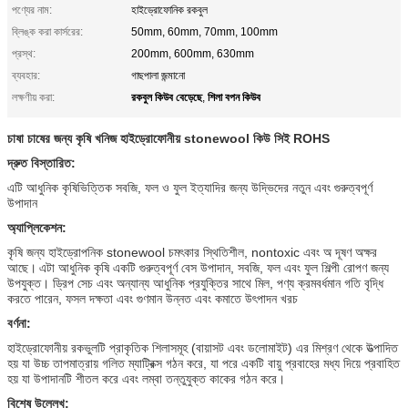
পণ্যের নাম:
হাইড্রোফোনিক রকবুল
ব্লিঙ্ক করা কার্সরের:
50mm, 60mm, 70mm, 100mm
প্রস্থ:
200mm, 600mm, 630mm
ব্যবহার:
গাছপালা জন্মানো
রকবুল কিউব বেড়েছে
শিলা বপন কিউব
লক্ষণীয় করা:
,
চাষা চাষের জন্য কৃষি খনিজ হাইড্রোফোনীয় stonewool কিউ সিই ROHS
দ্রুত বিস্তারিত:
এটি আধুনিক কৃষিভিত্তিক সবজি, ফল ও ফুল ইত্যাদির জন্য উদ্ভিদের নতুন এবং গুরুত্বপূর্ণ
উপাদান
অ্যাপ্লিকেশন:
কৃষি জন্য হাইড্রোপনিক stonewool চমৎকার স্থিতিশীল, nontoxic এবং অ দূষণ অক্ষর
আছে।
এটা আধুনিক কৃষি একটি গুরুত্বপূর্ণ বেস উপাদান, সবজি, ফল এবং ফুল শিল্পী রোপণ জন্য
উপযুক্ত। ড্রিপ সেচ এবং অন্যান্য আধুনিক প্রযুক্তির সাথে মিল, পণ্য ক্রমবর্ধমান গতি বৃদ্ধি
করতে পারেন, ফসল দক্ষতা এবং গুণমান উন্নত এবং কমাতে উৎপাদন খরচ
বর্ণনা:
হাইড্রোফোনীয় রকভুলটি প্রাকৃতিক শিলাসমূহ (বায়াসট এবং ডলোমাইট) এর মিশ্রণ থেকে উত্পাদিত
হয় যা উচ্চ তাপমাত্রায় গলিত ম্যাট্রিক্স গঠন করে, যা পরে একটি বায়ু প্রবাহের মধ্য দিয়ে প্রবাহিত
হয় যা উপাদানটি শীতল করে এবং লম্বা তন্তুযুক্ত কাকের গঠন করে।
বিশেষ উল্লেখ: