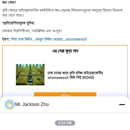
জল শোষণ
কৃষি ক্ষেত্রে হাইড্রোফোনিক রকউইউকে জল-প্রেমের মিনারেলওয়ুলের সমতুল্য হিসেবে বিবেচনা
করা যেতে পারে।
প্রতিযোগিতামূলক সুবিধা:
চমৎকার স্থিতিশীলতা, ননটোক্সিক এবং অ-দূষণ
শিলা বপন কিউব
রকবুল কিউব বেড়েছে
stonewool
ট্যাগ:
,
,
এর সেরা মূল্য পান
চাষা চাষের জন্য কৃষি খনিজ হাইড্রোফোনীয়
stonewool কিউ সিই ROHS
চালিয়ে
Mr. Jackson Zhu
হাইড্রোপনিক রকভুল কিউব
অধিক
5:52 PM