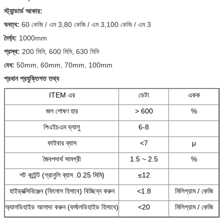
স্ট্যান্ডার্ড আকার:
ঘনত্ব:
60 কেজি / এম 3,80 কেজি / এম 3,100 কেজি / এম 3
দৈর্ঘ্য:
1000mm
প্রস্থ:
200 মিমি, 600 মিমি, 630 মিমি
বেধ:
50mm, 60mm, 70mm, 100mm
প্রধান প্রযুক্তিগত তথ্য
ITEM এর
ডেটা
একক
জল শোষণ হার
> 600
%
পিএইচএম ভ্যালু
6-8
ফাইবার ব্যাস
<7
μ
জৈবপদার্থ সামগ্রী
1.5 ~ 2.5
%
শট কন্টেন্ট (গ্রানুলি ব্যাস .0.25 মিমি)
≤12
হাইড্রক্সিবিঞ্জেন (ফিনোল হিসাবে) বিচ্ছিন্ন করুন
<1.8
মিলিগ্রাম / কেজি
অ্যালডিহাইড আলাদা করুন (ফর্মালডিহাইড হিসাবে)
<20
মিলিগ্রাম / কেজি