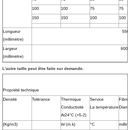
100
100
75
75
150
150
100
100
Longueur
550
(millimètre)
Largeur
600 
(millimètre)
L'autre taille peut être faite sur demande.
Propriété technique
Densité
Tolérance
Thermique
Service
Fibre
Conductivité
La température
Diamè
At24°C (+5-2)
(Kg/m3)
(m.k)
°C
millim
W/