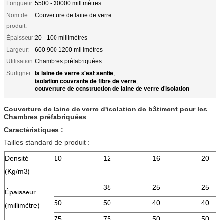
Longueur:
5500 - 30000 millimètres
Nom de
Couverture de laine de verre
produit:
Épaisseur:
20 - 100 millimètres
Largeur:
600 900 1200 millimètres
Utilisation:
Chambres préfabriquées
la laine de verre s'est sentie
Surligner:
,
isolation couvrante de fibre de verre
,
couverture de construction de laine de verre d'isolation
Couverture de laine de verre d'isolation de bâtiment pour les
Chambres préfabriquées
Caractéristiques :
Tailles standard de produit :
Densité
10
12
16
20
(Kg/m3)
38
25
25
Épaisseur
50
50
40
40
(millimètre)
75
75
50
50