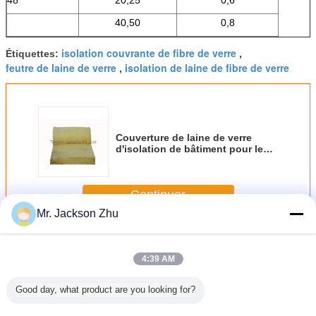
40,50
0,8
isolation couvrante de fibre de verre
Étiquettes:
,
feutre de laine de verre
isolation de laine de fibre de verre
,
Couverture de laine de verre
d'isolation de bâtiment pour les
Chambres préfabriquées
Continuer
Mr. Jackson Zhu
Couverture de laine de verre
Plus
4:39 AM
Good day, what product are you looking for?
ation
Couverture de
Couverture de
Couverture à
Couvertu