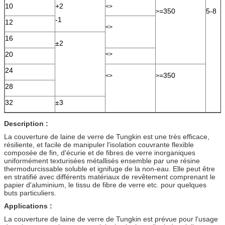
10
+2
<>
=350
5-8
>
-1
12
<>
16
±2
20
<>
24
=350
<>
>
28
32
±3
Description :
La couverture de laine de verre de Tungkin est une très efficace,
résiliente, et facile de manipuler l'isolation couvrante flexible
composée de fin, d'écurie et de fibres de verre inorganiques
uniformément texturisées métallisés ensemble par une résine
thermodurcissable soluble et ignifuge de la non-eau. Elle peut être
en stratifié avec différents matériaux de revêtement comprenant le
papier d'aluminium, le tissu de fibre de verre etc. pour quelques
buts particuliers.
Applications :
La couverture de laine de verre de Tungkin est prévue pour l'usage