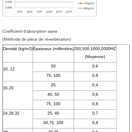
Coefficient d'absorption saine
(Méthode de pièce de réverbération)
Densité (kg/m3)
Épaisseur (millimètre)
250,500,1000,2000HZ
(Moyenne)
50
0,6
10, 12
75, 100
0,8
25
0,4
16,20
40, 50
0,6
75, 100
0,8
24,28,32
25, 40
0,7
50,75, 100
0,8
48
20,25
0,6