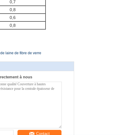
0,7
0,8
0,6
0,8
 de laine de fibre de verre
rectement à nous
Contact