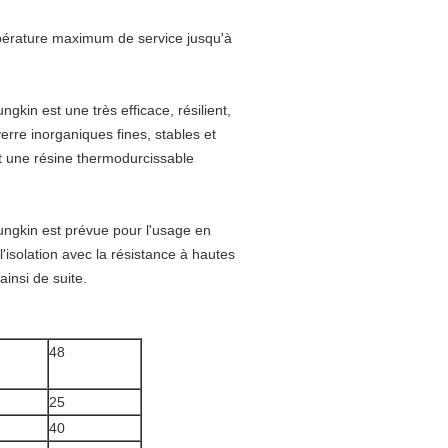
mpérature maximum de service jusqu'à
kin est une très efficace, résilient,
verre inorganiques fines, stables et
t une résine thermodurcissable
ungkin est prévue pour l'usage en
l'isolation avec la résistance à hautes
ainsi de suite.
48
25
40