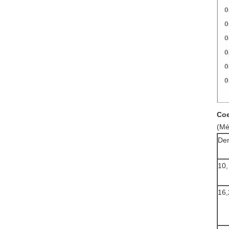
Coe
(Mé
Den
10,
16,