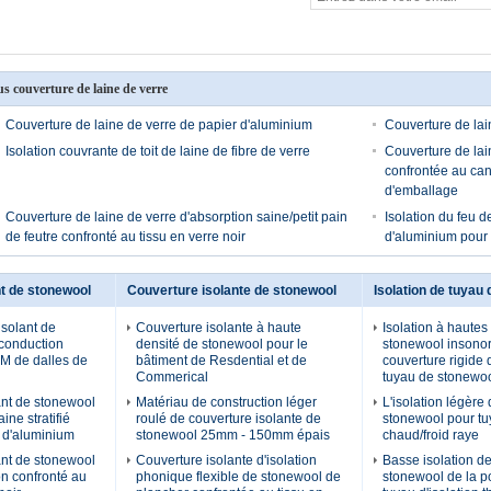
us couverture de laine de verre
Couverture de laine de verre de papier d'aluminium
Couverture de lai
Isolation couvrante de toit de laine de fibre de verre
Couverture de lai
confrontée au can
d'emballage
Couverture de laine de verre d'absorption saine/petit pain
Isolation du feu d
de feutre confronté au tissu en verre noir
d'aluminium pour 
t de stonewool
Couverture isolante de stonewool
Isolation de tuyau
solant de
Couverture isolante à haute
Isolation à haute
conduction
densité de stonewool pour le
stonewool insonor
M de dalles de
bâtiment de Resdential et de
couverture rigide 
Commerical
tuyau de stonewo
nt de stonewool
Matériau de construction léger
L'isolation légère
ine stratifié
roulé de couverture isolante de
stonewool pour t
r d'aluminium
stonewool 25mm - 150mm épais
chaud/froid raye
nt de stonewool
Couverture isolante d'isolation
Basse isolation d
on confronté au
phonique flexible de stonewool de
stonewool de la p