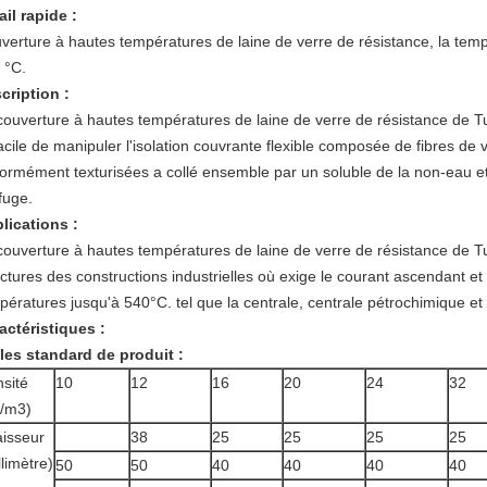
ail rapide :
verture à hautes températures de laine de verre de résistance, la te
 °C.
cription :
couverture à hautes températures de laine de verre de résistance de Tung
facile de manipuler l'isolation couvrante flexible composée de fibres de 
formément texturisées a collé ensemble par un soluble de la non-eau e
fuge.
lications :
couverture à hautes températures de laine de verre de résistance de T
uctures des constructions industrielles où exige le courant ascendant et 
pératures jusqu'à 540°C. tel que la centrale, centrale pétrochimique et 
actéristiques :
lles standard de produit :
sité
10
12
16
20
24
32
/m3)
isseur
38
25
25
25
25
llimètre)
50
50
40
40
40
40