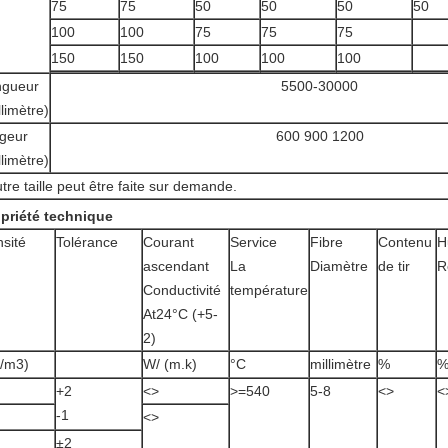
75
75
50
50
50
50
100
100
75
75
75
150
150
100
100
100
ngueur
5500-30000
llimètre)
geur
600 900 1200
llimètre)
utre taille peut être faite sur demande.
priété technique
sité
Tolérance
Courant
Service
Fibre
Contenu
H
ascendant
La
Diamètre
de tir
R
Conductivité
température
At24°C (+5-
2)
/m3)
W/
(m.k)
°C
millimètre
%
+2
<>
>
=540
5-8
<>
<
-1
<>
±2