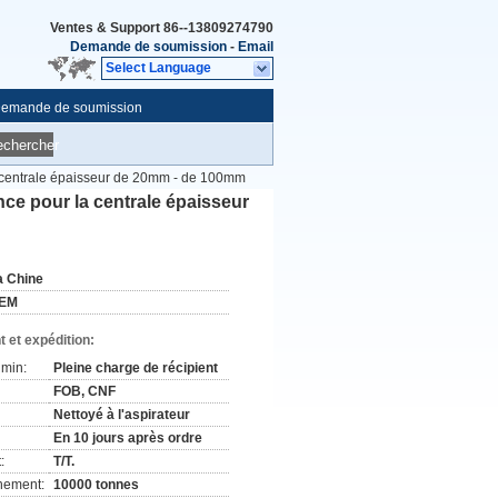
Ventes & Support
86--13809274790
Demande de soumission
-
Email
Select Language
emande de soumission
echercher
a centrale épaisseur de 20mm - de 100mm
nce pour la centrale épaisseur
a Chine
EM
 et expédition:
min:
Pleine charge de récipient
FOB, CNF
Nettoyé à l'aspirateur
En 10 jours après ordre
:
T/T.
nement:
10000 tonnes