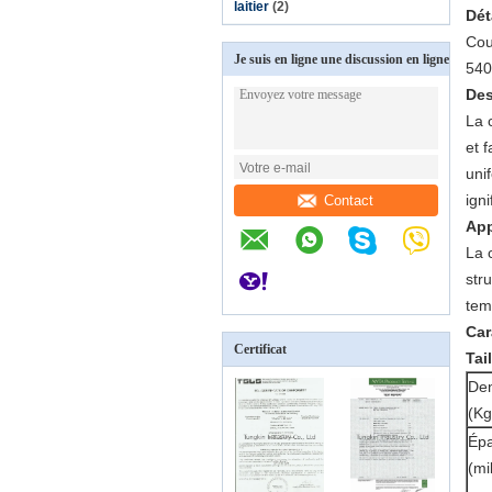
laitier
(2)
Dét
Cou
Je suis en ligne une discussion en ligne
540
Des
La 
et 
uni
igni
Contact
App
La 
str
tem
Car
Certificat
Tai
Den
(Kg
Épa
(mi