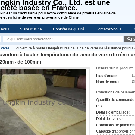
ngkin Industry Co., Ltd. est une
ciété basée en France.
kin est un choix fiable pour votre commande de produits en laine de
re et en laine de verre en provenance de Chine
e nous
Visite d'usine
Contrôle de qualité
Contactez-nous
D
R
 verre
Couverture à hautes températures de laine de verre de résistance pour l
verture à hautes températures de laine de verre de résista
 20mm - de 100mm
Détails sur le produit:
Lieu d'origine:
L
Nom de marque:
O
Conditions de paiement
Quantité de commande 
Prix:
Détails d'emballage:
Délai de livraison:
Conditions de paiement
Capacité d'approvision