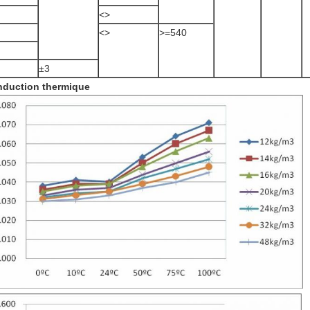
<>
<>
>
=540
±3
duction thermique