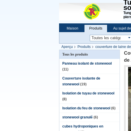
Tu
so
Tung
pier
Maison
Produits
Au sujet d
Aperçu
Produits
couverture de laine de
Cou
Tous les produits
de
Panneau isolant de stonewool
(11)
Couverture isolante de
stonewool
(19)
Isolation de tuyau de stonewool
(8)
Isolation du feu de stonewool
(6)
stonewool granulé
(6)
cubes hydroponiques en