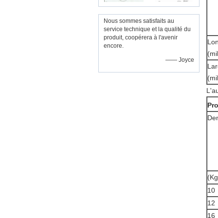
Nous sommes satisfaits au
service technique et la qualité du
produit, coopérera à l'avenir
Lo
encore.
(mi
—— Joyce
Lar
(mi
L'a
Pro
Den
(Kg
10
12
16