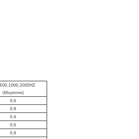
,500,1000,2000HZ
(Moyenne)
0,6
0,8
0,4
0,6
0,8