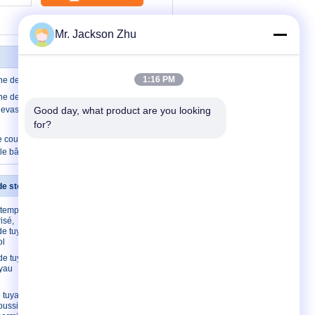
Mr. Jackson Zhu
1:16 PM
ne de verre d'isolation thermique
ne de verre d'isolation thermique
evas métallisé par blanc Papier
Good day, what product are you looking 
for?
e couverture de laine de verre de papier
le bâtiment en métal
 de stonewool
Contactez-nous
s températures
Contactez-nous
isé,
Demandez une
de tuyau de
citation
ol
E-Mail
 de tuyau de
uyau
Sitemap
e tuyau de
oussière,