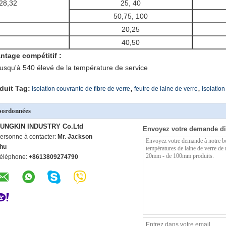
28,32
25, 40
50,75, 100
20,25
40,50
ntage compétitif :
jusqu'à 540 élevé de la température de service
,
,
duit Tag:
isolation couvrante de fibre de verre
feutre de laine de verre
isolation
oordonnées
UNGKIN INDUSTRY Co.Ltd
Envoyez votre demande di
ersonne à contacter:
Mr. Jackson
hu
éléphone:
+8613809274790