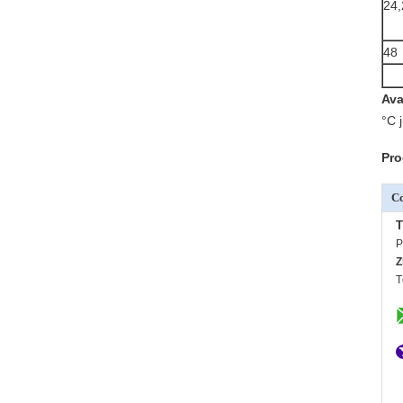
24,
48
Ava
°C 
Pro
C
T
P
Z
T