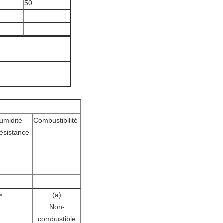
50
umidité
Combustibilité
ésistance
%
>
(a)
Non-
combustible