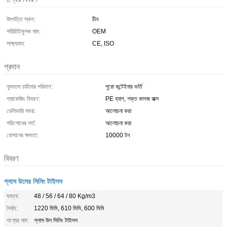
উৎপত্তি স্থল:
চীন
পরিচিতিমুলক নাম:
OEM
সাক্ষ্যদান:
CE, ISO
প্রদান
ন্যূনতম চাহিদার পরিমাণ:
পুরো কন্টেইনার ভর্তি
প্যাকেজিং বিবরণ:
PE ব্যাগ, শক্ত কাগজ বাক্স
ডেলিভারি সময়:
আলোচনা করা
পরিশোধের শর্ত:
আলোচনা করা
যোগানের ক্ষমতা:
10000 টন
বিবরণ
গ্লাস উলের সিলিং টাইলস
ঘনত্ব:
48 / 56 / 64 / 80 Kg/m3
দৈর্ঘ্য:
1220 মিমি, 610 মিমি, 600 মিমি
পণ্যের নাম:
গ্লাস উল সিলিং টাইলস