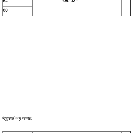
64
<=0.032
80
স্ট্যান্ডার্ড পণ্য আকার: