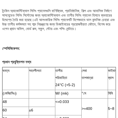
টুংকিন অ্যাকোস্টিক্যাল সিলিং প্যানেলগুলি বাণিজ্যিক, প্রাতিষ্ঠানিক, শিল্প এবং আবাসিক নির্মাণে
সাসপেন্ডেড সিলিং সিস্টেমের জন্য অ্যাকোস্টিক্যাল এবং তাপীয় সিলিং প্যানেল হিসাবে ব্যবহারের
উদ্দেশ্যে তৈরি করা হয়েছে।এই আলংকারিক সিলিং প্যানেলটি বিশেষভাবে ভাল নান্দনিক চেহারা এবং
উচ্চ তাপীয় কর্মক্ষমতা সহ শাব্দ নিয়ন্ত্রণের জন্য ডিজাইনারের প্রয়োজনীয়তা মেটাবে, বিশেষ করে
ওপেন প্ল্যান অফিস, বোর্ড রুম, স্কুল, স্টোর এবং শপিং সেন্টারে।
স্পেসিফিকেশন:
প্রধান প্রযুক্তিগত তথ্য
ঘনত্ব
সহনশীলতা
তাপীয়
সেবা
ফাইবার
পরিবাহিতা
তাপমাত্রা
ব্যাস
24°C (+5-2)
(কেজি/মি৩)
W/ (mk)
°সে
মিমি
48
<=0.033
>=400
5~8
60
±6