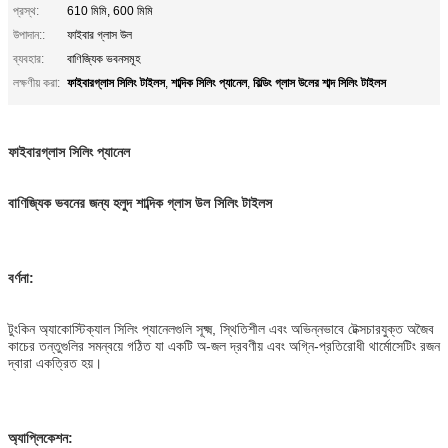
প্রস্থ:
610 মিমি, 600 মিমি
উপাদান::
ফাইবার গ্লাস উল
ব্যবহার:
বাণিজ্যিক ভবনসমূহ
ফাইবারগ্লাস সিলিং টাইলস
শাব্দিক সিলিং প্যানেল
বিল্ডিং গ্লাস উলের শাব্দ সিলিং টাইলস
লক্ষণীয় করা:
,
,
ফাইবারগ্লাস সিলিং প্যানেল
বাণিজ্যিক ভবনের জন্য হলুদ শাব্দিক গ্লাস উল সিলিং টাইলস
বর্ণনা:
টুংকিন অ্যাকোস্টিক্যাল সিলিং প্যানেলগুলি সূক্ষ্ম, স্থিতিশীল এবং অভিন্নভাবে টেক্সচারযুক্ত অজৈব
কাচের তন্তুগুলির সমন্বয়ে গঠিত যা একটি অ-জল দ্রবণীয় এবং অগ্নি-প্রতিরোধী থার্মোসেটিং রজন
দ্বারা একত্রিত হয়।
অ্যাপ্লিকেশন: