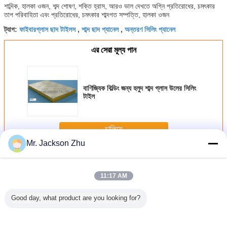
শাব্দিক, হালকা ওজন, শব্দ শোষণ, শক্তি হ্রাস, আরও ভাল দেখতে অগ্নি প্রতিরোধের, চমৎকার
তাপ পরিবাহিতা এবং প্রতিরোধের, চমৎকার শাব্দগত সম্পত্তি, হালকা ওজন
ফাইবারগ্লাস ছাদ টাইলস
শাব্দ ছাদ প্যানেল
অন্তরণ সিলিং প্যানেল
ট্যাগ:
,
,
এর সেরা মূল্য পান
বাণিজ্যিক বিল্ডিং জন্য হলুদ শাব্দ গ্লাস উলের সিলিং
টাইল
চালিয়ে
Mr. Jackson Zhu
গ্লাস উলের সিলিং টাইলস
অধিক
11:17 AM
Good day, what product are you looking for?
যাল গ্লাস উল
তাপ নিরোধক গ্লাস উলের
গ্লাস উলের সাউন্ড
নয়েজ কমানো গ্লাস উলের
শব্দ শোষণকারী
 টাইলস
অফিসে আর্দ্রতা প্রতিরোধী
অব্যাহত ছাদ টাইলস,
সিলিং টাইলস আবাসিক
সিলিং ট