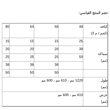
حجم المنتج القياسي:
كثافة
48
56
64
80
(كجم / م 3)
15
15
15
25
20
20
20
38
سماكة
25
25
25
50
(مم)
38
38
38
50
50
50
طول
1220 مم ، 610 مم ، 600 مم
(مم)
عرض
610 مم ، 600 مم
(مم)