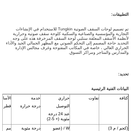
التطبيقات:
تم تصميم لوحات السقف الصوتية Tungkin للاستخدام في الإنشاءات
التجارية والمؤسسية والصناعية والسكنية كلوحة سقف صوتية وحرارية
لأنظمة الأسقف المعلقة.ستلبي لوحة السقف المزخرفة هذه على وجه
التحديد حاجة المصمم إلى التحكم الصوتي مع المظهر الجمالي الجيد والأداء
الحراري العالي ، خاصة في المكاتب المفتوحة وغرف مجالس الإدارة
والمدارس والمتاجر ومراكز التسوق.
تحديد:
البيانات الفنية الرئيسية
كثافة
تفاوت
حراري
خدمة
الأساس
التوصيل
درجة حرارة
قطر الد
عند 24 درجة
مئوية (+ 5-2)
(كجم / م 3)
W / (عضو
درجة مئوية
مم