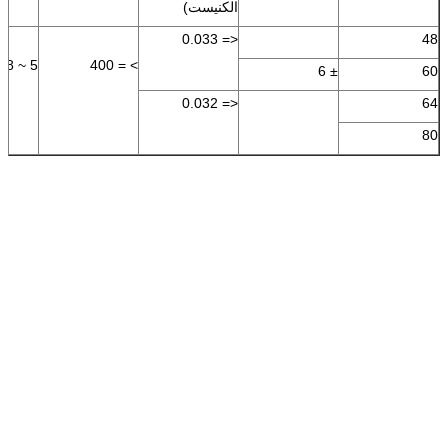
الكنيست)
<= 0.033
48
5 ~ 8
> = 400
± 6
60
<= 0.032
64
80