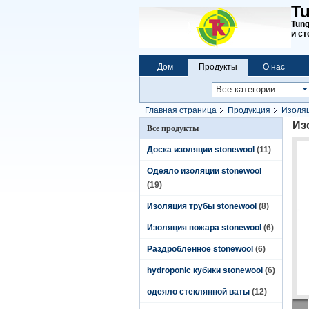
Tu
Tun
и ст
Дом
Продукты
О нас
Главная страница
Продукция
Изоляц
Из
Все продукты
Доска изоляции stonewool
(11)
Одеяло изоляции stonewool
(19)
Изоляция трубы stonewool
(8)
Изоляция пожара stonewool
(6)
Раздробленное stonewool
(6)
hydroponic кубики stonewool
(6)
одеяло стеклянной ваты
(12)