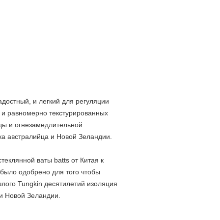
адостный, и легкий для регуляции
 и равномерно текстурированных
оды и огнезамедлительной
а австралийца и Новой Зеландии.
еклянной ваты batts от Китая к
 было одобрено для того чтобы
шлого Tungkin десятилетий изоляция
 и Новой Зеландии.