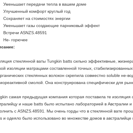
Уменьшает передачи тепла в вашем доме
Улучшенный комфорт круглый год
Сохраняет на стоимостях энергии
Уменьшает газы создающие парниковый эффект
Встречи ASNZS.48591
Не- горючее
исание:
ляция стеклянной ваты Tungkin batts сильно эффективные, жизнер
кой изоляции матрацами составленной точных, стабилизированных
рганических стеклянных волокон скрепила совместно soluble не-в
мореактивной смолой. Она конструирована специфически для рынк
gkin самая предыдущая компания которая поставила те изоляция ст
тралийцу и наше batts было испытано лабораторией в Австралии и
олнить с ASNZS.48591. Мы очень горды что в стеклянной вате про
ts и одеяло было использовано во множестве домов в австралийце