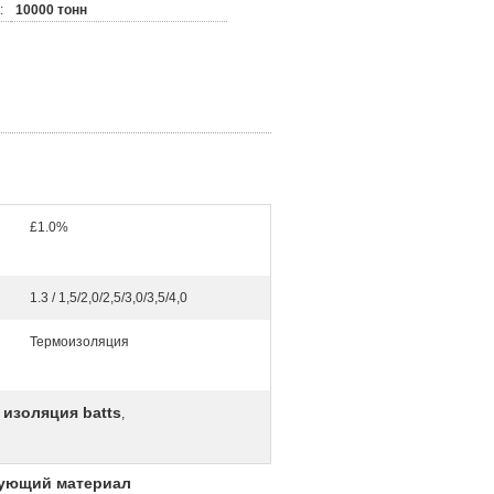
:
10000 тонн
£1.0%
1.3 / 1,5/2,0/2,5/3,0/3,5/4,0
Термоизоляция
изоляция batts
,
рующий материал