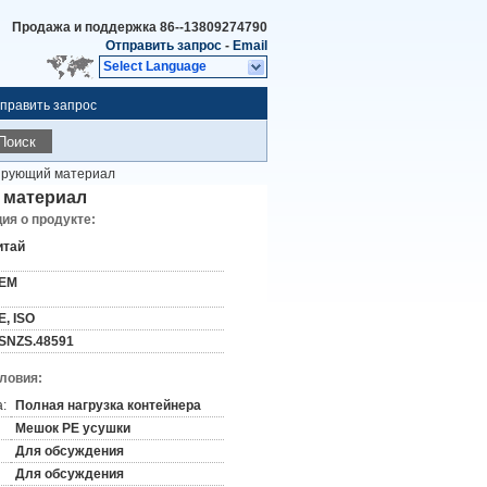
Продажа и поддержка
86--13809274790
Отправить запрос
-
Email
Select Language
править запрос
Поиск
лирующий материал
 материал
я о продукте:
итай
EM
E, ISO
SNZS.48591
словия:
:
Полная нагрузка контейнера
Мешок PE усушки
Для обсуждения
Для обсуждения