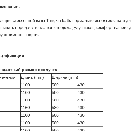
именения:
ляция стеклянной ваты Tungkin batts нормально использована и дл
ньшить передачу тепла вашего дома, улучшающ комфорт вашего до
у стоимость энергии.
ецификации:
андартный размер продукта
значения
Длина (mm)
Ширина (mm)
1160
580
430
1160
580
430
1160
580
430
1160
580
430
1160
580
430
1160
580
430
1160
580
430