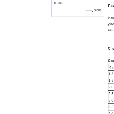
снова.
Пр
—— Джойс
Изо
уме
ваш
Сп
Ст
R 
1,3
1,5
2,0
2,5
3,0
3,5
4,0