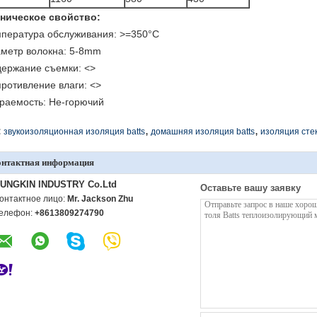
ническое свойство:
пература обслуживания: >=350°C
метр волокна: 5-8mm
ержание съемки:
<>
ротивление влаги:
<>
раемость: Не-горючий
,
,
:
звукоизоляционная изоляция batts
домашняя изоляция batts
изоляция стек
онтактная информация
UNGKIN INDUSTRY Co.Ltd
Оставьте вашу заявку
онтактное лицо:
Mr. Jackson Zhu
елефон:
+8613809274790