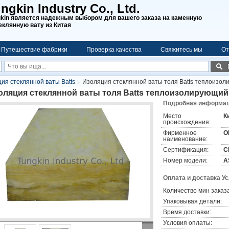
ngkin Industry Co., Ltd.
gkin является надежным выбором для вашего заказа на каменную
еклянную вату из Китая
Путешествие фабрики
Проверка качества
Свяжитесь мы
От
ия стеклянной ваты Batts
Изоляция стеклянной ваты толя Batts теплоизо
оляция стеклянной ваты толя Batts теплоизолирующий
Подробная информаци
Место
К
происхождения:
Фирменное
O
наименование:
Сертификация:
C
Номер модели:
A
Оплата и доставка У
Количество мин заказа
Упаковывая детали:
Время доставки:
Условия оплаты: