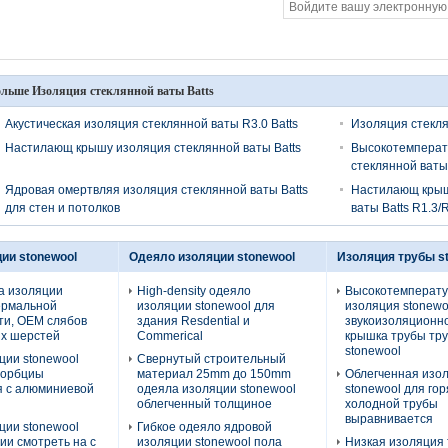
льше Изоляция стеклянной ваты Batts
Акустическая изоляция стеклянной ваты R3.0 Batts
Изоляция стекля
Настилающ крышу изоляция стеклянной ваты Batts
Высокотемперат
стеклянной ваты B
Ядровая омертвляя изоляция стеклянной ваты Batts
Настилающ крышу
для стен и потолков
ваты Batts R1.3
ии stonewool
Одеяло изоляции stonewool
Изоляция трубы s
а изоляции
High-density одеяло
Высокотемперат
ермальной
изоляции stonewool для
изоляция stonewo
ти, OEM слябов
здания Resdential и
звукоизоляционно
х шерстей
Commerical
крышка трубы тр
stonewool
ции stonewool
Свернутый строительный
сорбциы
материал 25mm до 150mm
Облегченная изо
я с алюминиевой
одеяла изоляции stonewool
stonewool для гор
облегченный толщиное
холодной трубы
выравнивается
ции stonewool
Гибкое одеяло ядровой
ии смотреть на с
изоляции stonewool пола
Низкая изоляция