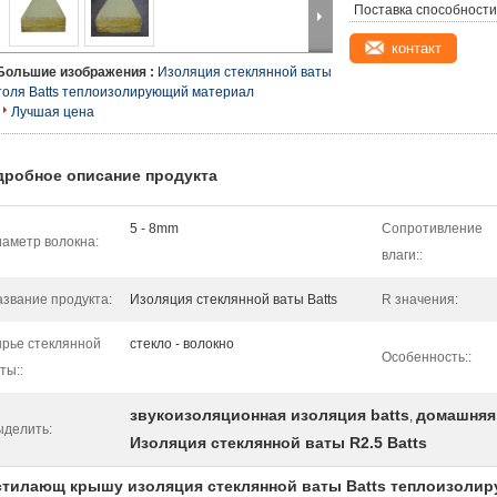
Поставка способности
контакт
Большие изображения :
Изоляция стеклянной ваты
толя Batts теплоизолирующий материал
Лучшая цена
дробное описание продукта
5 - 8mm
Сопротивление
аметр волокна:
влаги::
звание продукта:
Изоляция стеклянной ваты Batts
R значения:
рье стеклянной
стекло - волокно
Особенность::
ты::
звукоизоляционная изоляция batts
домашняя 
,
ыделить:
Изоляция стеклянной ваты R2.5 Batts
стилающ крышу изоляция стеклянной ваты Batts теплоизоли