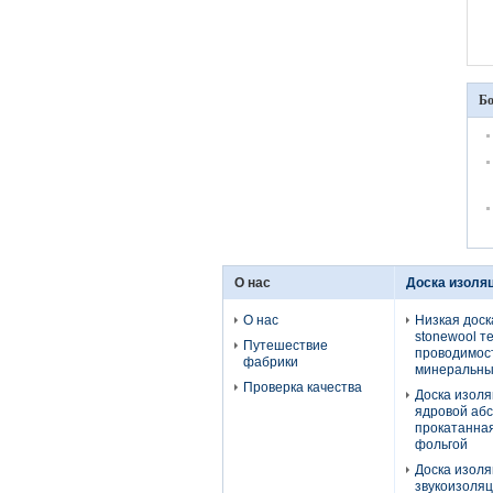
Бо
О нас
Доска изоляц
О нас
Низкая доск
stonewool т
Путешествие
проводимос
фабрики
минеральны
Проверка качества
Доска изоля
ядровой аб
прокатанна
фольгой
Доска изоля
звукоизоляц