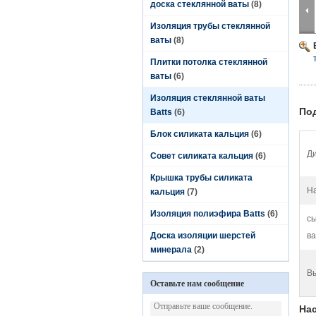
доска стеклянной ваты
(8)
Изоляция трубы стеклянной
ваты
(8)
Плитки потолка стеклянной
ваты
(6)
Изоляция стеклянной ваты
По
Batts
(6)
Блок силиката кальция
(6)
Ди
Совет силиката кальция
(6)
Крышка трубы силиката
На
кальция
(7)
Изоляция полиэфира Batts
(6)
сы
Доска изоляции шерстей
ва
минерала
(2)
В
Оставьте нам сообщение
На