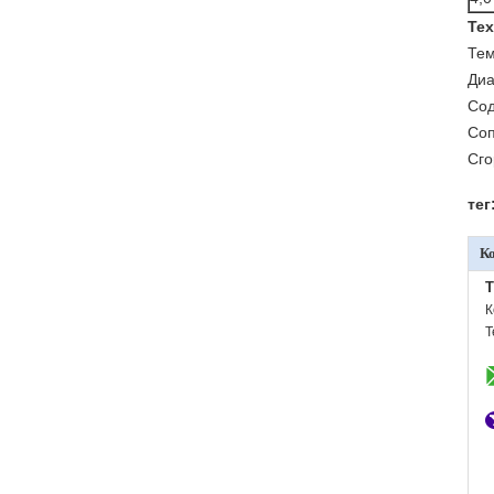
Тех
Тем
Диа
Сод
Соп
Сго
тег
К
T
К
Т