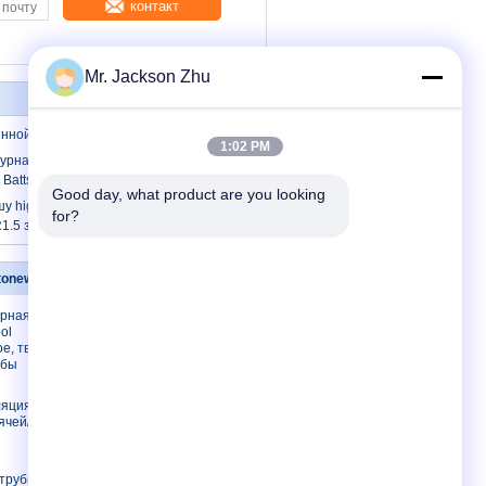
контакт
Mr. Jackson Zhu
нной ваты толя Batts
1:02 PM
урная упорная желтая изоляция
atts r 3,5/r 4,0
Good day, what product are you looking 
 high-density изоляция стеклянной
for?
/R1.5 звукоизоляционные
tonewool
Свяжитесь мы
урная
Свяжитесь мы
ol
Спросите цитату
е, твердая
убы
E-Mail
Sitemap
ляция трубы
ячей/
 трубы