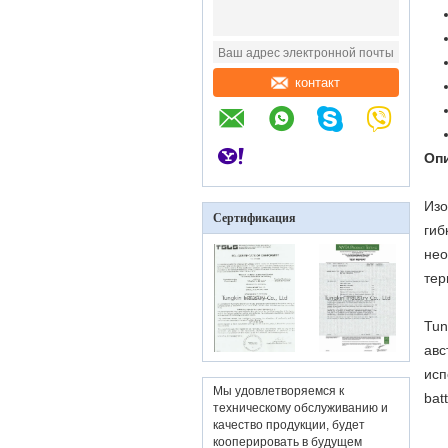
контакт
Оп
Изо
Сертификация
гиб
нео
тер
Tun
авс
исп
Мы удовлетворяемся к
bat
техническому обслуживанию и
качество продукции, будет
кооперировать в будущем