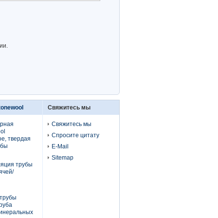
ии.
tonewool
Свяжитесь мы
урная
Свяжитесь мы
ol
Спросите цитату
е, твердая
убы
E-Mail
Sitemap
ляция трубы
ячей/
 трубы
труба
инеральных