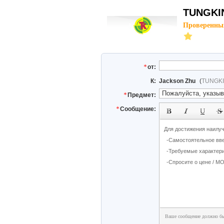
TUNGKIN
Проверенны
от:
К:
Jackson Zhu
(
TUNGKI
Предмет:
Сообщение:
Ваше сообщение должно бы