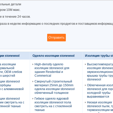
ельные детали
ром 10M макс.
 в течение 24 часов.
раза в неделю информацию о последних продуктов и поставщиков информац
ии stonewool
Одеяло изоляции stonewool
Изоляция трубы s
а изоляции
High-density одеяло
Высокотемперат
ермальной
изоляции stonewool для
изоляция stonewo
ти, OEM слябов
здания Resdential и
звукоизоляционно
х шерстей
Commerical
крышка трубы тр
stonewool
ции stonewool
Свернутый строительный
сорбциы
материал 25mm до 150mm
Облегченная изо
я с алюминиевой
одеяла изоляции stonewool
stonewool для гор
облегченный толщиное
холодной трубы
выравнивается
ции stonewool
Гибкое одеяло ядровой
ии смотреть на с
изоляции stonewool пола
Низкая изоляция
лянной тканью
смотреть на с стеклянной
stonewool пыли, 
тканью
термоизоляции м