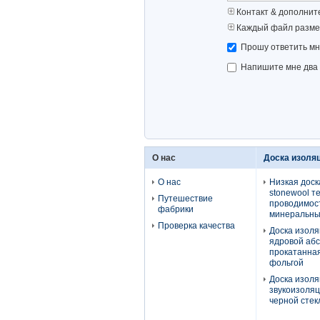
Контакт & дополнит
Каждый файл разме
Прошу ответить мне
Напишите мне два 
О нас
Доска изоляц
О нас
Низкая доск
stonewool т
Путешествие
проводимос
фабрики
минеральны
Проверка качества
Доска изоля
ядровой аб
прокатанна
фольгой
Доска изоля
звукоизоляц
черной стек