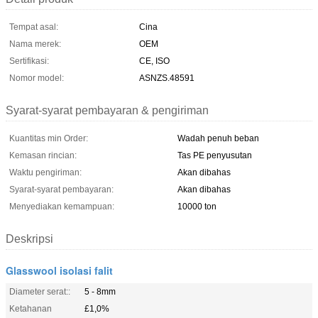
Tempat asal:
Cina
Nama merek:
OEM
Sertifikasi:
CE, ISO
Nomor model:
ASNZS.48591
Syarat-syarat pembayaran & pengiriman
Kuantitas min Order:
Wadah penuh beban
Kemasan rincian:
Tas PE penyusutan
Waktu pengiriman:
Akan dibahas
Syarat-syarat pembayaran:
Akan dibahas
Menyediakan kemampuan:
10000 ton
Deskripsi
Glasswool isolasi falit
Diameter serat::
5 - 8mm
Ketahanan
£1,0%