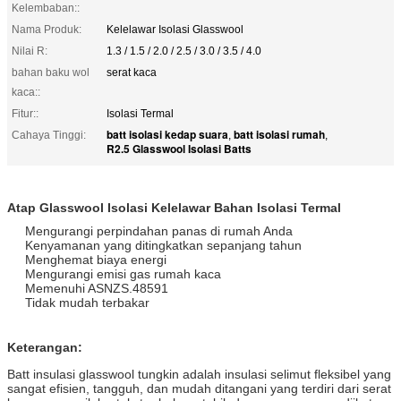
Kelembaban::
Nama Produk:
Kelelawar Isolasi Glasswool
Nilai R:
1.3 / 1.5 / 2.0 / 2.5 / 3.0 / 3.5 / 4.0
bahan baku wol
serat kaca
kaca::
Fitur::
Isolasi Termal
batt isolasi kedap suara
batt isolasi rumah
Cahaya Tinggi:
,
,
R2.5 Glasswool Isolasi Batts
Atap Glasswool Isolasi Kelelawar Bahan Isolasi Termal
Mengurangi perpindahan panas di rumah Anda
Kenyamanan yang ditingkatkan sepanjang tahun
Menghemat biaya energi
Mengurangi emisi gas rumah kaca
Memenuhi ASNZS.48591
Tidak mudah terbakar
Keterangan:
Batt insulasi glasswool tungkin adalah insulasi selimut fleksibel yang
sangat efisien, tangguh, dan mudah ditangani yang terdiri dari serat