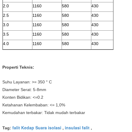
2.0
1160
580
430
2.5
1160
580
430
3.0
1160
580
430
3.5
1160
580
430
4.0
1160
580
430
Properti Teknis:
Suhu Layanan: >= 350 ° C
Diameter Serat: 5-8mm
Konten Bidikan: <=0.2
Ketahanan Kelembaban: <= 1,0%
Kemudahan terbakar: Tidak mudah terbakar
falit Kedap Suara isolasi
insulasi falit
Tag:
,
,