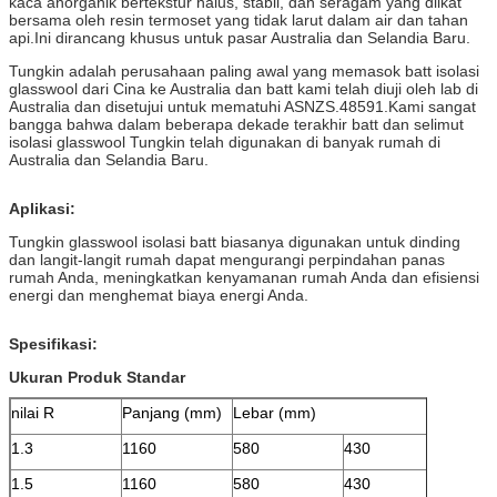
kaca anorganik bertekstur halus, stabil, dan seragam yang diikat
bersama oleh resin termoset yang tidak larut dalam air dan tahan
api.Ini dirancang khusus untuk pasar Australia dan Selandia Baru.
Tungkin adalah perusahaan paling awal yang memasok batt isolasi
glasswool dari Cina ke Australia dan batt kami telah diuji oleh lab di
Australia dan disetujui untuk mematuhi ASNZS.48591.Kami sangat
bangga bahwa dalam beberapa dekade terakhir batt dan selimut
isolasi glasswool Tungkin telah digunakan di banyak rumah di
Australia dan Selandia Baru.
Aplikasi:
Tungkin glasswool isolasi batt biasanya digunakan untuk dinding
dan langit-langit rumah dapat mengurangi perpindahan panas
rumah Anda, meningkatkan kenyamanan rumah Anda dan efisiensi
energi dan menghemat biaya energi Anda.
Spesifikasi:
Ukuran Produk Standar
nilai R
Panjang (mm)
Lebar (mm)
1.3
1160
580
430
1.5
1160
580
430