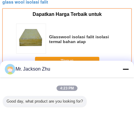
glass wool isolasi falit
Dapatkan Harga Terbaik untuk
Glasswool isolasi falit isolasi
termal bahan atap
Terus
Mr. Jackson Zhu
Glasswool isolasi falit
Lebih
4:23 PM
Good day, what product are you looking for?
asswool
Suhu Tinggi
Suara mematikan
Atap kepadatan
R3.0 Kel
Kelelawar
Tahan Yellow
Glasswool isolasi
tinggi Glasswool
Isolasi Gl
glasswool Isolasi
falit untuk dinding
isolasi falit R1.3 /
Akust
Batts R 3.5 / R 4.0
dan langit-langit
R1.5 Kedap
Suara