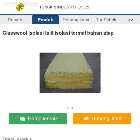
TUNGKIN INDUSTRY Co.Ltd
Rumah
Produk
Tentang kami
Tur Pabrik
>>
Glasswool isolasi falit isolasi termal bahan atap
Harga terbaik
Hubungi kami
Detail produk