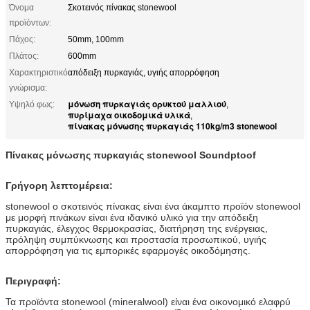
Όνομα
Σκοτεινός πίνακας stonewool
προϊόντων:
Πάχος:
50mm, 100mm
Πλάτος:
600mm
Χαρακτηριστικό
απόδειξη πυρκαγιάς, υγιής απορρόφηση
γνώρισμα:
μόνωση πυρκαγιάς ορυκτού μαλλιού
Υψηλό φως:
,
πυρίμαχα οικοδομικά υλικά
,
πίνακας μόνωσης πυρκαγιάς 110kg/m3 stonewool
Πίνακας μόνωσης πυρκαγιάς stonewool Soundptoof
Γρήγορη λεπτομέρεια:
stonewool ο σκοτεινός πίνακας είναι ένα άκαμπτο προϊόν stonewool
με μορφή πινάκων είναι ένα ιδανικό υλικό για την απόδειξη
πυρκαγιάς, έλεγχος θερμοκρασίας, διατήρηση της ενέργειας,
πρόληψη συμπύκνωσης και προστασία προσωπικού, υγιής
απορρόφηση για τις εμπορικές εφαρμογές οικοδόμησης.
Περιγραφή:
Τα προϊόντα stonewool (mineralwool) είναι ένα οικονομικό ελαφρύ