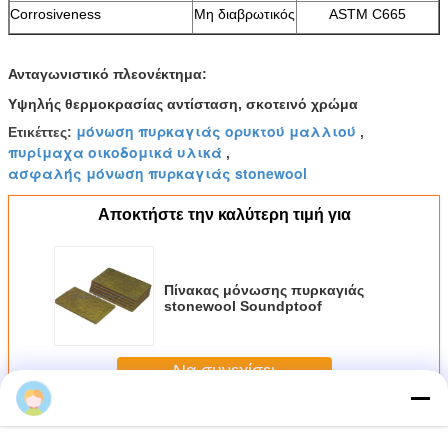
Corrosiveness
Μη διαβρωτικός
ASTM C665
Ανταγωνιστικό πλεονέκτημα:
Υψηλής θερμοκρασίας αντίσταση, σκοτεινό χρώμα
μόνωση πυρκαγιάς ορυκτού μαλλιού
Ετικέττες:
,
πυρίμαχα οικοδομικά υλικά
,
ασφαλής μόνωση πυρκαγιάς stonewool
Αποκτήστε την καλύτερη τιμή για
Πίνακας μόνωσης πυρκαγιάς
stonewool Soundptoof
Να συνεχίσει
Mr. Jackson Zhu
Μόνωση πυρκαγιάς stonewool
Περισσότεροι