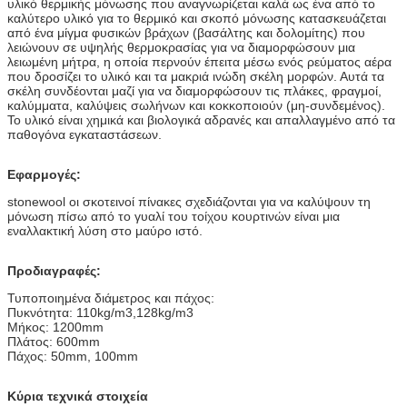
υλικό θερμικής μόνωσης που αναγνωρίζεται καλά ως ένα από το
καλύτερο υλικό για το θερμικό και σκοπό μόνωσης κατασκευάζεται
από ένα μίγμα φυσικών βράχων (βασάλτης και δολομίτης) που
λειώνουν σε υψηλής θερμοκρασίας για να διαμορφώσουν μια
λειωμένη μήτρα, η οποία περνούν έπειτα μέσω ενός ρεύματος αέρα
που δροσίζει το υλικό και τα μακριά ινώδη σκέλη μορφών. Αυτά τα
σκέλη συνδέονται μαζί για να διαμορφώσουν τις πλάκες, φραγμοί,
καλύμματα, καλύψεις σωλήνων και κοκκοποιούν (μη-συνδεμένος).
Το υλικό είναι χημικά και βιολογικά αδρανές και απαλλαγμένο από τα
παθογόνα εγκαταστάσεων.
Εφαρμογές:
stonewool οι σκοτεινοί πίνακες σχεδιάζονται για να καλύψουν τη
μόνωση πίσω από το γυαλί του τοίχου κουρτινών είναι μια
εναλλακτική λύση στο μαύρο ιστό.
Προδιαγραφές:
Τυποποιημένα διάμετρος και πάχος:
Πυκνότητα: 110kg/m3,128kg/m3
Μήκος: 1200mm
Πλάτος: 600mm
Πάχος: 50mm, 100mm
Κύρια τεχνικά στοιχεία