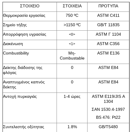
ΣΤΟΙΧΕΙΟ
ΣΤΟΙΧΕΙΑ
ΠΡΟΤΥΠΑ
Θερμοκρασία εργασίας
750 ºC
ASTM C411
Σημείο τήξης
>1150 ºC
GB/T 11835
Απορρόφηση υγρασίας
ASTM Γ 1104
<0>
Διακένωση
ASTM C356
<1>
Combustibility
Μη-
ASTM E136
Combustable
Δείκτης διάδοσης της
0
ASTM E84
φλόγας
Αναπτυγμένος καπνός
0
ASTM E84
δείκτης
Αντοχή πυρκαγιάς
1-4 ώρες
ASTM E119/JIS Α
1304
ΣΑΝ 1530.4-1997
BS 476: Pt22
Συντελεστής οξύτητας
1.8%
GB/T5480