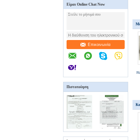
Είμαι Online Chat Now
Μό
Επικοινωνία
πυ
Πιστοποίηση
Κο