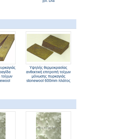
χιλ. Dia
υρκαγιάς
Υψηλής θερμοκρασίας
ραγίδα
ανθεκτική επιτροπή τοίχων
 τοίχων
μόνωσης πυρκαγιάς
newool
stonewool 600mm πλάτος