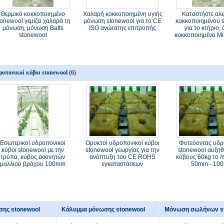
Θερμικό κοκκοποιημένο
Χαλαρή κοκκοποιημένη υγιής
Καταστήστε αλ
tonewool γεμίζει χαλαρά τη
μόνωση stonewool για το CE
κοκκοποιημένου 
μόνωση, μόνωση Batts
ISO ανώτατης επιτροπής
για το κτήριο,
stonewool
κοκκοποιημένο Mi
ροπονικοί κύβοι stonewool
(6)
Εσωτερικοί υδροπονικοί
Ορυκτοί υδροπονικοί κύβοι
Φυτεύοντας υδρ
κύβοι stonewool με την
stonewool γεωργίας για την
stonewool αυξηθε
τρύπα, κύβος εκκινητών
ανάπτυξη του CE ROHS
κύβους 60kg το 
μαλλιού βράχου 100mm
εγκαταστάσεων
50mm - 10
σης stonewool
Κάλυμμα μόνωσης stonewool
Μόνωση σωλήνων s