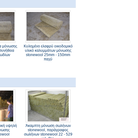
α μόνωσης
Κυλημένο ελαφρύ οικοδομικό
συνήθεια
υλικό καλυμμάτων μόνωσης
λωδίων
stonewool 25mm - 150mm
παχύ
λική υψηλή
Άκαμπτη μόνωση σωλήνων
νωσης
stonewool, παράγραφος
ewool
σωλήνων stonewool 22 - 529