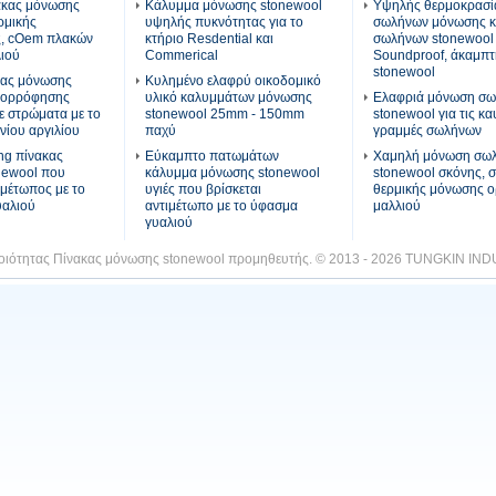
ακας μόνωσης
Κάλυμμα μόνωσης stonewool
Υψηλής θερμοκρασί
ρμικής
υψηλής πυκνότητας για το
σωλήνων μόνωσης 
ς, cOem πλακών
κτήριο Resdential και
σωλήνων stonewool
ιού
Commerical
Soundproof, άκαμπτ
stonewool
κας μόνωσης
Κυλημένο ελαφρύ οικοδομικό
πορρόφησης
υλικό καλυμμάτων μόνωσης
Ελαφριά μόνωση σ
ε στρώματα με το
stonewool 25mm - 150mm
stonewool για τις κα
νίου αργιλίου
παχύ
γραμμές σωλήνων
ng πίνακας
Εύκαμπτο πατωμάτων
Χαμηλή μόνωση σω
newool που
κάλυμμα μόνωσης stonewool
stonewool σκόνης, 
ιμέτωπος με το
υγιές που βρίσκεται
θερμικής μόνωσης 
υαλιού
αντιμέτωπο με το ύφασμα
μαλλιού
γυαλιού
ποιότητας Πίνακας μόνωσης stonewool προμηθευτής. © 2013 - 2026 TUNGKIN INDU