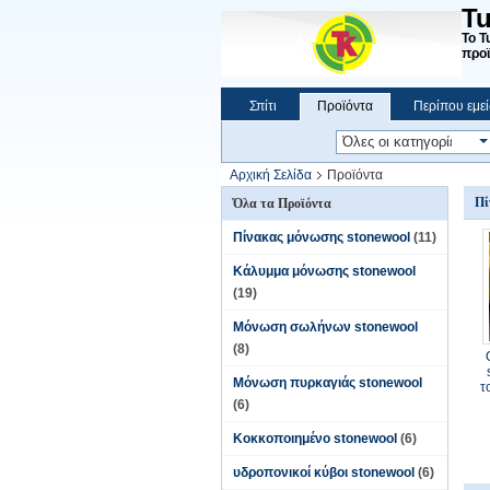
Tu
Το T
προϊ
Σπίτι
Προϊόντα
Περίπου εμεί
Αρχική Σελίδα
Προϊόντα
Πί
Όλα τα Προϊόντα
Πίνακας μόνωσης stonewool
(11)
Κάλυμμα μόνωσης stonewool
(19)
Μόνωση σωλήνων stonewool
(8)
Μόνωση πυρκαγιάς stonewool
τ
(6)
Κοκκοποιημένο stonewool
(6)
υδροπονικοί κύβοι stonewool
(6)