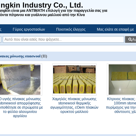
ngkin Industry Co., Ltd.
ungkin είναι μια ΑΝΤΙΜΑΤΗ επιλογή για την παραγγελία σας για
όντα πέτρινου και γυάλινου μαλλιού από την Κίνα
ς
Γύρος εργοστασίων
Ποιοτικός έλεγχος
Μας ελάτε σε επαφή με
Α
νακας μόνωσης stonewool
(11)
Ο υγιής πίνακας μόνωσης
Χαμηλός πίνακας μόνωσης
Κίτρινος πίνακα
stonewool απορρόφησης
stonewool θερμικής
100mm ston
οποθέτησε σε στρώματα με
αγωγιμότητας, cOem πλακών
πυρίμαχος για την
το φύλλο αλουμινίου
ορυκτού μαλλιού
σάντουιτς χ
αργιλίου