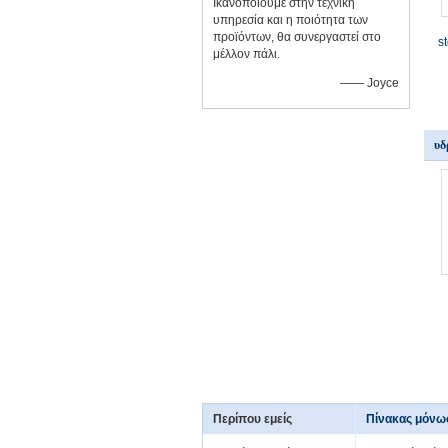
Ικανοποιούμε στην τεχνική
υπηρεσία και η ποιότητα των
προϊόντων, θα συνεργαστεί στο
s
μέλλον πάλι.
—— Joyce
υδ
Περίπου εμείς
Πίνακας μόνω