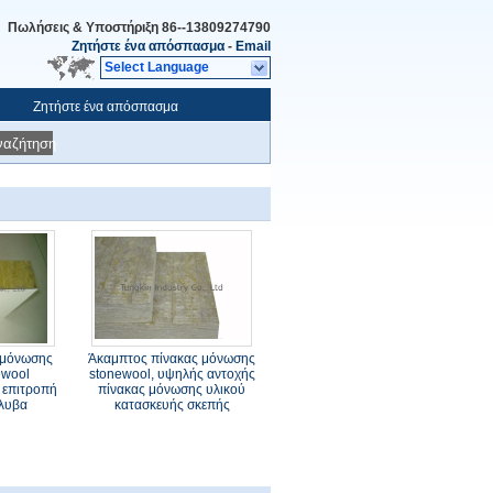
Πωλήσεις & Υποστήριξη
86--13809274790
Ζητήστε ένα απόσπασμα
-
Email
Select Language
Ζητήστε ένα απόσπασμα
ναζήτηση
ς μόνωσης
Άκαμπτος πίνακας μόνωσης
ewool
stonewool, υψηλής αντοχής
 επιτροπή
πίνακας μόνωσης υλικού
άλυβα
κατασκευής σκεπής