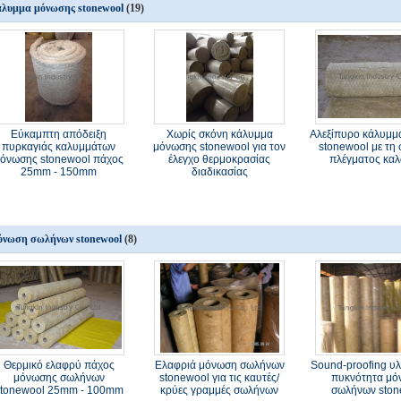
λυμμα μόνωσης stonewool
(19)
Εύκαμπτη απόδειξη
Χωρίς σκόνη κάλυμμα
Αλεξίπυρο κάλυμμ
πυρκαγιάς καλυμμάτων
μόνωσης stonewool για τον
stonewool με τη 
όνωσης stonewool πάχος
έλεγχο θερμοκρασίας
πλέγματος κα
25mm - 150mm
διαδικασίας
νωση σωλήνων stonewool
(8)
Θερμικό ελαφρύ πάχος
Ελαφριά μόνωση σωλήνων
Sound-proofing υ
μόνωσης σωλήνων
stonewool για τις καυτές/
πυκνότητα μό
stonewool 25mm - 100mm
κρύες γραμμές σωλήνων
σωλήνων ston