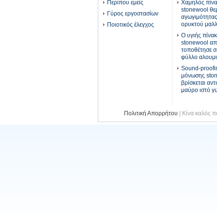
Περίπου εμείς
Χαμηλός πίν
stonewool θε
Γύρος εργοστασίων
αγωγιμότητα
ορυκτού μαλλ
Ποιοτικός έλεγχος
Ο υγιής πίνα
stonewool α
τοποθέτησε σ
φύλλο αλουμι
Sound-proofi
μόνωσης sto
βρίσκεται αντ
μαύρο ιστό γ
Πολιτική Απορρήτου
| Κίνα καλός 