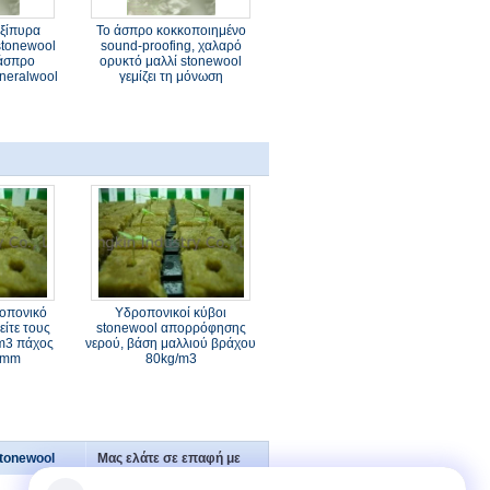
εξίπυρα
Το άσπρο κοκκοποιημένο
stonewool
sound-proofing, χαλαρό
 άσπρο
ορυκτό μαλλί stonewool
neralwool
γεμίζει τη μόνωση
οπονικό
Υδροπονικοί κύβοι
ίτε τους
stonewool απορρόφησης
/m3 πάχος
νερού, βάση μαλλιού βράχου
0mm
80kg/m3
tonewool
Μας ελάτε σε επαφή με