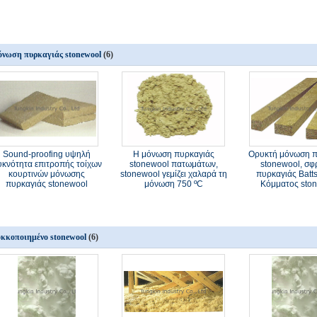
νωση πυρκαγιάς stonewool
(6)
Sound-proofing υψηλή
Η μόνωση πυρκαγιάς
Ορυκτή μόνωση π
κνότητα επιτροπής τοίχων
stonewool πατωμάτων,
stonewool, σφ
κουρτινών μόνωσης
stonewool γεμίζει χαλαρά τη
πυρκαγιάς Batts
πυρκαγιάς stonewool
μόνωση 750 ºC
Κόμματος sto
κκοποιημένο stonewool
(6)