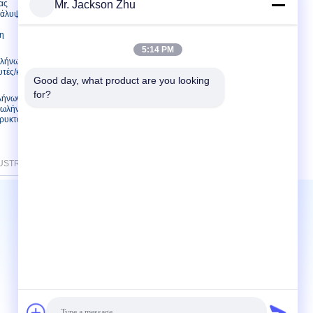
ας
Mr. Jackson Zhu
Μας ελάτε σε επαφή με
κάλυψη
Ζητήστε ένα
απόσπασμα
η
E-Mail
5:14 PM
ωλήνων
Sitemap
υτές/κρύες
Good day, what product are you looking 
for?
λήνων
σωλήνας
ορυκτού
STRY Co.Ltd. All Rights Reserved.