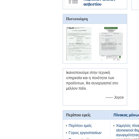
ασβεστίου
Πιστοποίηση
Ικανοποιούμε στην τεχνική
υπηρεσία και η ποιότητα των
προϊόντων, θα συνεργαστεί στο
μέλλον πάλι.
—— Joyce
Περίπου εμείς
Πίνακας μόνω
Περίπου εμείς
Χαμηλός πίν
stonewool θε
Γύρος εργοστασίων
αγωγιμότητα