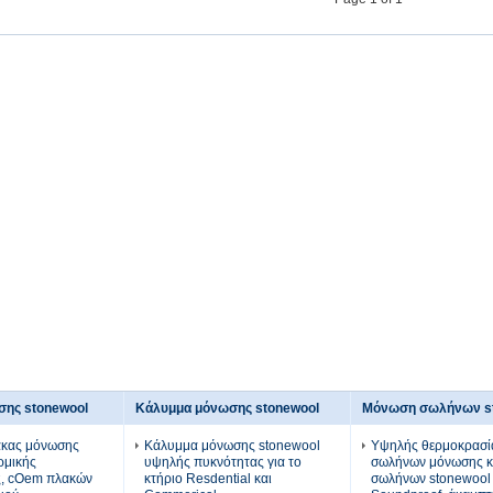
σης stonewool
Κάλυμμα μόνωσης stonewool
Μόνωση σωλήνων s
ακας μόνωσης
Κάλυμμα μόνωσης stonewool
Υψηλής θερμοκρασί
ρμικής
υψηλής πυκνότητας για το
σωλήνων μόνωσης 
ς, cOem πλακών
κτήριο Resdential και
σωλήνων stonewool