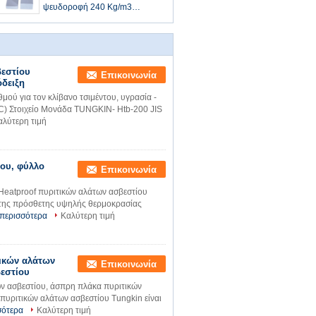
ψευδοροφή 240 Kg/m3
πινάκων πυριτικών αλάτων
ασβεστίου
βεστίου
Επικοινωνία
όδειξη
ού για τον κλίβανο τσιμέντου, υγρασία -
°C) Στοιχείο Μονάδα TUNGKIN- Htb-200 JIS
αλύτερη τιμή
ου, φύλλο
Επικοινωνία
Heatproof πυριτικών αλάτων ασβεστίου
 της πρόσθετης υψηλής θερμοκρασίας
 περισσότερα
Καλύτερη τιμή
ικών αλάτων
Επικοινωνία
εστίου
ν ασβεστίου, άσπρη πλάκα πυριτικών
υριτικών αλάτων ασβεστίου Tungkin είναι
σότερα
Καλύτερη τιμή