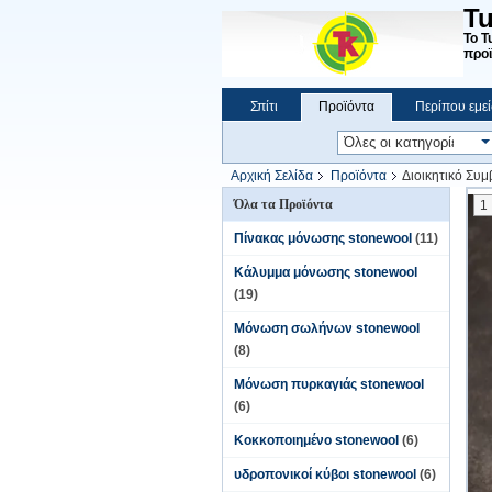
Tu
Το T
προϊ
Σπίτι
Προϊόντα
Περίπου εμεί
Αρχική Σελίδα
Προϊόντα
Διοικητικό Συμ
Όλα τα Προϊόντα
1
Πίνακας μόνωσης stonewool
(11)
Κάλυμμα μόνωσης stonewool
(19)
Μόνωση σωλήνων stonewool
(8)
Μόνωση πυρκαγιάς stonewool
(6)
Κοκκοποιημένο stonewool
(6)
υδροπονικοί κύβοι stonewool
(6)