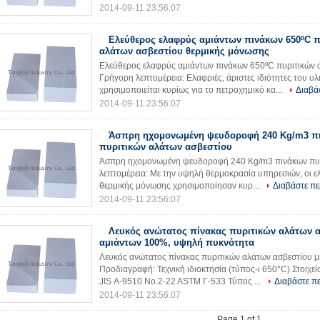
2014-09-11 23:56:07
Ελεύθερος ελαφρύς αμιάντων πινάκων 650ºC π
αλάτων ασβεστίου θερμικής μόνωσης
Ελεύθερος ελαφρύς αμιάντων πινάκων 650ºC πυριτικών 
Γρήγορη λεπτομέρεια: Ελαφριές, άριστες ιδιότητες του 
χρησιμοποιείται κυρίως για το πετροχημικό κα...
Διαβά
2014-09-11 23:56:07
Άσπρη ηχομονωμένη ψευδοροφή 240 Kg/m3 π
πυριτικών αλάτων ασβεστίου
Άσπρη ηχομονωμένη ψευδοροφή 240 Kg/m3 πινάκων πυρ
λεπτομέρεια: Με την υψηλή θερμοκρασία υπηρεσιών, οι ελα
θερμικής μόνωσης χρησιμοποίησαν κυρ...
Διαβάστε πε
2014-09-11 23:56:07
Λευκός ανώτατος πίνακας πυριτικών αλάτων α
αμιάντων 100%, υψηλή πυκνότητα
Λευκός ανώτατος πίνακας πυριτικών αλάτων ασβεστίου 
Προδιαγραφή: Τεχνική ιδιοκτησία (τύπος-ι 650°C) Στο
JIS Α-9510 No.2-22 ASTM Γ-533 Τύπος ...
Διαβάστε π
2014-09-11 23:56:07
Page 1 of 1