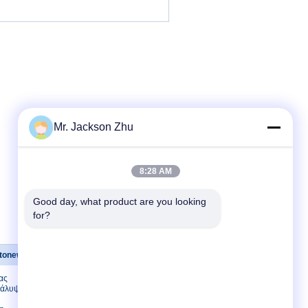
Mr. Jackson Zhu
8:28 AM
Good day, what product are you looking 
for?
tonewool
Μας ελάτε σε επαφή με
ας
Μας ελάτε σε επαφή με
κάλυψη
Ζητήστε ένα
απόσπασμα