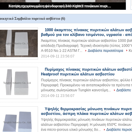
1000 άκαμπτος πίνακας πυριτικών αλάτων ασβεστίου βαθμού για τον κλίβανο τσιμέντου, υγρασία - απόδειξη
οικητικό Συμβούλιο πυριτικό ασβέστιο
(6)
1000 άκαμπτος πίνακας πυριτικών αλάτων ασ
βαθμού για τον κλίβανο τσιμέντου, υγρασία - απ
Άκαμπτος πίνακας πυριτικών αλάτων ασβεστίου 1000 βαθμ
απόδειξη Προδιαγραφή: Τεχνική ιδιοκτησία (τύπος 1000
Α-9510 No.1-22 ASTM Γ...
Διαβάστε περισσότερα
Κ
2014-09-11 23:56:07
Πυρίμαχος πίνακας πυριτικών αλάτων ασβεστί
Heatproof πυριτικών αλάτων ασβεστίου
Πυρίμαχος πίνακας πυριτικών αλάτων ασβεστίου, φύλλο 
Περιγραφή: Προκειμένου να ανταποκριθούν τα πρότυπα
μόνωσης σωληνώσεων Tungkin καινοτόμη...
Διαβάστε
2014-09-11 23:56:07
Υψηλής θερμοκρασίας μόνωση πινάκων πυριτ
ασβεστίου, άσπρη πλάκα πυριτικών αλάτων ασβ
Υψηλής θερμοκρασίας μόνωση πινάκων πυριτικών αλάτω
αλάτων ασβεστίου Περιγραφή: Η μόνωση 650ºC πινάκων π
ένα micro-porous υλικό μόνωσης δο...
Διαβάστε περισ