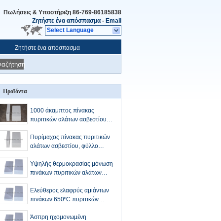
Πωλήσεις & Υποστήριξη
86-769-86185838
Ζητήστε ένα απόσπασμα
-
Email
Select Language
Ζητήστε ένα απόσπασμα
ναζήτηση
Προϊόντα
1000 άκαμπτος πίνακας
πυριτικών αλάτων ασβεστίου
βαθμού για τον κλίβανο
τσιμέντου, υγρασία - απόδειξη
Πυρίμαχος πίνακας πυριτικών
αλάτων ασβεστίου, φύλλο
Heatproof πυριτικών αλάτων
ασβεστίου
Υψηλής θερμοκρασίας μόνωση
πινάκων πυριτικών αλάτων
ασβεστίου, άσπρη πλάκα
πυριτικών αλάτων ασβεστίου
Ελεύθερος ελαφρύς αμιάντων
πινάκων 650ºC πυριτικών
αλάτων ασβεστίου θερμικής
μόνωσης
Άσπρη ηχομονωμένη