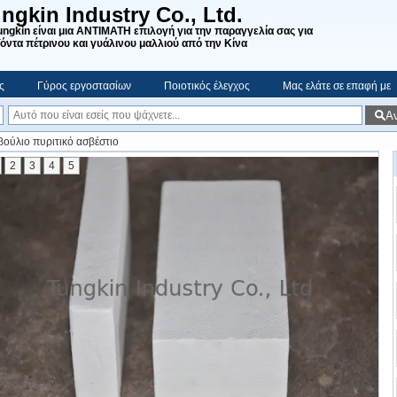
ngkin Industry Co., Ltd.
ungkin είναι μια ΑΝΤΙΜΑΤΗ επιλογή για την παραγγελία σας για
όντα πέτρινου και γυάλινου μαλλιού από την Κίνα
ς
Γύρος εργοστασίων
Ποιοτικός έλεγχος
Μας ελάτε σε επαφή με
Α
βούλιο πυριτικό ασβέστιο
2
3
4
5