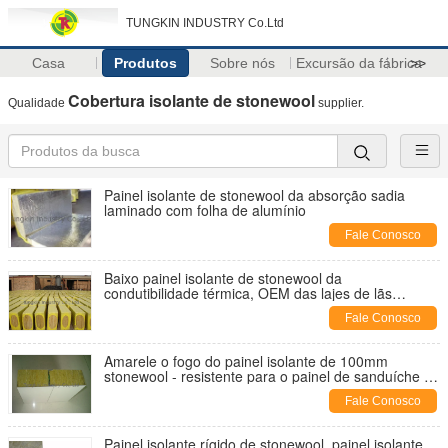
TUNGKIN INDUSTRY Co.Ltd
Casa
Produtos
Sobre nós
Excursão da fábrica
>>
Cobertura isolante de stonewool
Qualidade
supplier.
Painel isolante de stonewool da absorção sadia
laminado com folha de alumínio
Fale Conosco
Baixo painel isolante de stonewool da
condutibilidade térmica, OEM das lajes de lãs
minerais
Fale Conosco
Amarele o fogo do painel isolante de 100mm
stonewool - resistente para o painel de sanduíche de
aço
Fale Conosco
Painel isolante rígido de stonewool, painel isolante