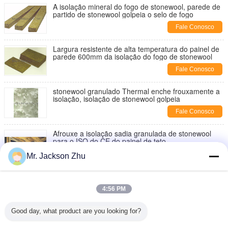
A isolação mineral do fogo de stonewool, parede de
partido de stonewool golpeia o selo de fogo
Fale Conosco
Largura resistente de alta temperatura do painel de
parede 600mm da isolação do fogo de stonewool
Fale Conosco
stonewool granulado Thermal enche frouxamente a
isolação, isolação de stonewool golpeia
Fale Conosco
Afrouxe a isolação sadia granulada de stonewool
para o ISO do CE do painel de teto
Fale Conosco
Mr. Jackson Zhu
Torne stonewool granulado para construir,
Mineralwool granulado branco
4:56 PM
Fale Conosco
Good day, what product are you looking for?
O branco granulou a insonorização de stonewool,
isolação fraca da suficiência de lãs minerais