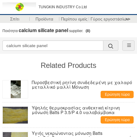
TUNGKIN INDUSTRY Co.Ltd
Σπίτι
Προϊόντα
Περίπου εμείς
Γύρος εργοστασίων
>>
calcium silicate panel
Ποιότητα
supplier.
(8)
Related Products
Πυροσβεστική ρητίνη συνδεδεμένη με χαλαρό
μεταλλικό μαλλί Μόνωση
Ερώτηση τώρα
Υψηλής θερμοκρασίας ανθεκτική κίτρινη
μόνωση Batts Ρ 3.5/Ρ 4.0 υαλοβάμβακα
Ερώτηση τώρα
Υγιής νεκρώνοντας μόνωση Batts