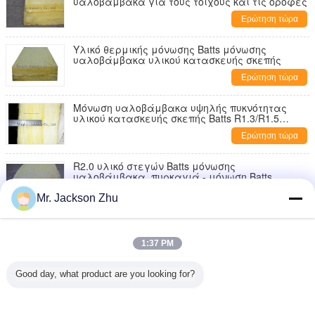
υαλοβάμβακα για τους τοίχους και τις οροφές
Ερώτηση τώρα
Υλικό θερμικής μόνωσης Batts μόνωσης
υαλοβάμβακα υλικού κατασκευής σκεπής
Ερώτηση τώρα
Μόνωση υαλοβάμβακα υψηλής πυκνότητας
υλικού κατασκευής σκεπής Batts R1.3/R1.5
Soundproof
Ερώτηση τώρα
R2.0 υλικό στεγών Batts μόνωσης
υαλοβάμβακα, πυρκαγιά - μόνωση Batts
καθυστερούντω
Ερώτηση τώρα
Mr. Jackson Zhu
R2.5/R3.0 ακουστική μόνωση Batts, επιτροπές
υαλοβάμβακα μόνωσης τοίχων
1:37 PM
Ερώτηση τώρα
Good day, what product are you looking for?
Ανώτατα κεραμίδια μαλλιού γυαλιού
θερμικής μόνωσης για την υγρασία γραφείων
ανθεκτική
Ερώτηση τώρα