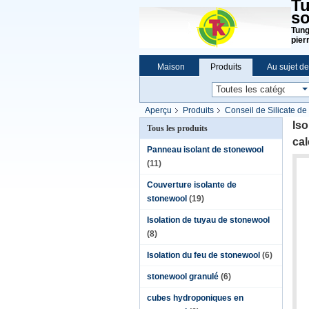
Tu
so
Tung
pier
Maison
Produits
Au sujet d
Aperçu
Produits
Conseil de Silicate de
Iso
Tous les produits
ca
Panneau isolant de stonewool
(11)
Couverture isolante de
stonewool
(19)
Isolation de tuyau de stonewool
(8)
Isolation du feu de stonewool
(6)
stonewool granulé
(6)
cubes hydroponiques en