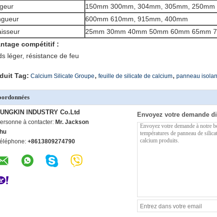
geur
150mm 300mm, 304mm, 305mm, 250mm
ngueur
600mm 610mm, 915mm, 400mm
isseur
25mm 30mm 40mm 50mm 60mm 65mm 
ntage compétitif :
ds léger, résistance de feu
,
,
duit Tag:
Calcium Silicate Groupe
feuille de silicate de calcium
panneau isolant
oordonnées
UNGKIN INDUSTRY Co.Ltd
Envoyez votre demande di
ersonne à contacter:
Mr. Jackson
hu
éléphone:
+8613809274790