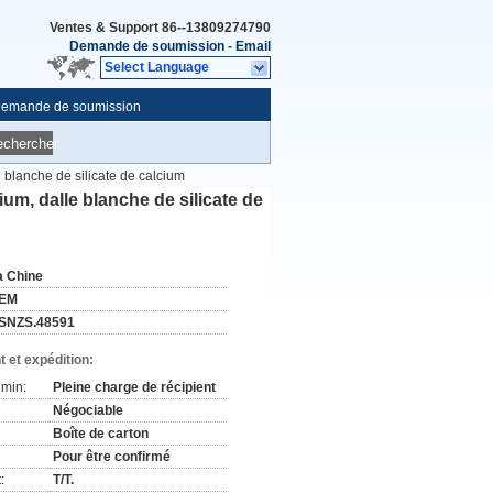
Ventes & Support
86--13809274790
Demande de soumission
-
Email
Select Language
emande de soumission
echercher
 blanche de silicate de calcium
um, dalle blanche de silicate de
a Chine
EM
SNZS.48591
 et expédition:
min:
Pleine charge de récipient
Négociable
Boîte de carton
Pour être confirmé
:
T/T.