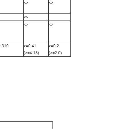
<>
<>
<>
<>
<>
0.310
>
=0.41
>
=0.2
(>=4.18)
(>=2.0)