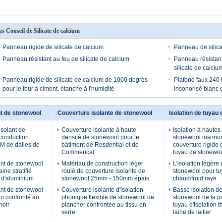
us Conseil de Silicate de calcium
Panneau rigide de silicate de calcium
Panneau de silica
Panneau résistant au feu de silicate de calcium
Panneau résistant 
silicate de calciu
Panneau rigide de silicate de calcium de 1000 degrés
Plafond faux 240
pour le four à ciment, étanche à l'humidité
insonorisé blanc d
t de stonewool
Couverture isolante de stonewool
Isolation de tuyau
solant de
Couverture isolante à haute
Isolation à haute
conduction
densité de stonewool pour le
stonewool insonor
M de dalles de
bâtiment de Resdential et de
couverture rigide 
Commerical
tuyau de stonewo
nt de stonewool
Matériau de construction léger
L'isolation légère
ine stratifié
roulé de couverture isolante de
stonewool pour t
r d'aluminium
stonewool 25mm - 150mm épais
chaud/froid raye
nt de stonewool
Couverture isolante d'isolation
Basse isolation d
on confronté au
phonique flexible de stonewool de
stonewool de la p
noir
plancher confrontée au tissu en
tuyau d'isolation 
verre
laine de laitier