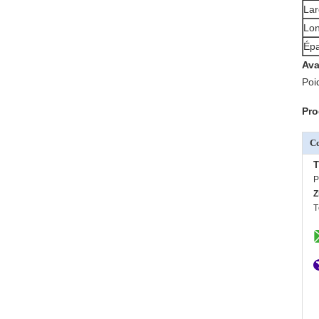
Lar
Lo
Épa
Ava
Poi
Pro
C
T
P
Z
T