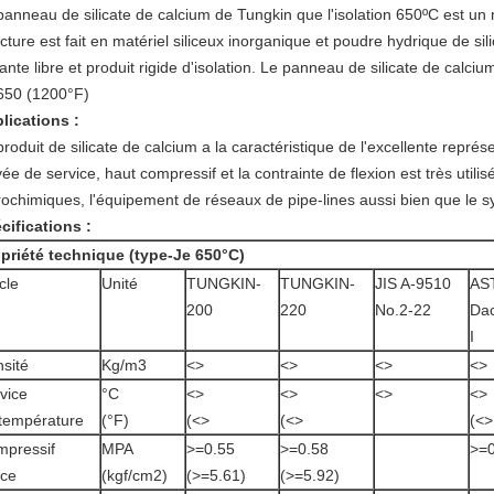
panneau de silicate de calcium de Tungkin que l'isolation 650ºC est un 
ucture est fait en matériel siliceux inorganique et poudre hydrique de sil
ante libre et produit rigide d'isolation. Le panneau de silicate de calci
650 (1200°F)
lications :
produit de silicate de calcium a la caractéristique de l'excellente repré
vée de service, haut compressif et la contrainte de flexion est très util
rochimiques, l'équipement de réseaux de pipe-lines aussi bien que le 
cifications :
priété technique (type-Je 650°C)
icle
Unité
TUNGKIN-
TUNGKIN-
JIS A-9510
AS
200
220
No.2-22
Dac
I
sité
Kg/m3
<>
<>
<>
<>
vice
°C
<>
<>
<>
<>
température
(°F)
(
<>
(
<>
(
<>
pressif
MPA
>
=0.55
>
=0.58
>
=
rce
(kgf/cm2)
(>=5.61)
(>=5.92)