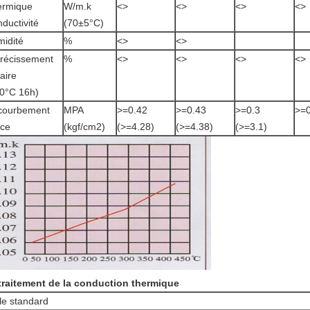
ermique
W/m.k
<>
<>
<>
<>
ductivité
(70±5°C)
idité
%
<>
<>
récissement
%
<>
<>
<>
<>
éaire
0°C 16h)
courbement
MPA
>
=0.42
>
=0.43
>
=0.3
>
=
rce
(kgf/cm2)
(>=4.28)
(>=4.38)
(>=3.1)
traitement de la conduction thermique
lle standard