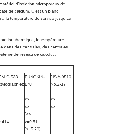
matériel d'isolation microporeux de
icate de calcium. C'est un blanc,
um a la température de service jusqu'au
sentation thermique, la température
isée dans des centrales, des centrales
système de réseau de caloduc.
TM C-533
TUNGKIN-
JIS A-9510
tylographiez
170
No.2-17
<>
<>
<>
<>
(
<>
0.414
>
=0.51
(>=5.20)