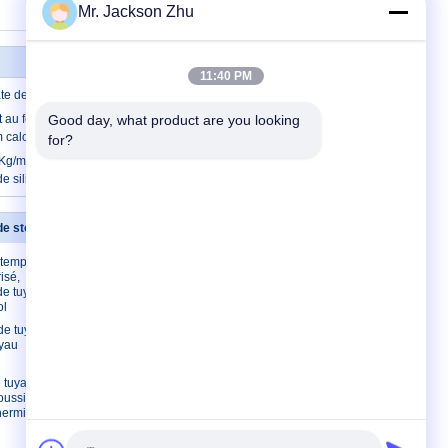
Mr. Jackson Zhu
11:40 PM
te de calcium d'isolation thermique
au feu de silicate de calcium, feuille de
Good day, what product are you looking 
m calorifuge
for?
 Kg/m3 de calcium de panneau
e silicate
 de stonewool
Contactez-nous
s températures
Contactez-nous
isé,
Demandez une
de tuyau de
citation
ol
E-Mail
 de tuyau de
uyau
Sitemap
e tuyau de
oussière,
thermique de