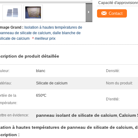
Capacité d'approvision
Contact
Image Grand :
Isolation à hautes températures de
panneau de silicate de calcium, dalle blanche de
silicate de calcium
meilleur prix
cription de produit détaillée
uleur:
blanc
Densité:
tériau:
Silicate de calcium
Nom du produit:
rtée de la
650ºC
D'entité:
mpérature:
panneau isolant de silicate de calcium
Calcium 
ttre en évidence:
,
lation à hautes températures de panneau de silicate de calcium, d
cription :