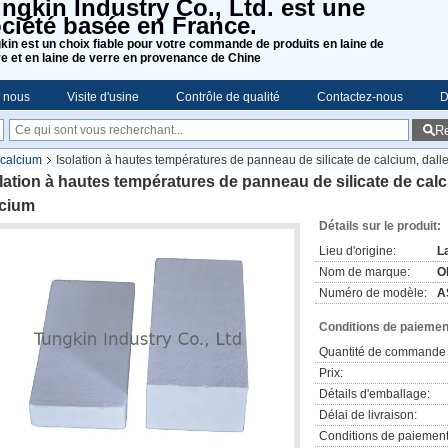
ngkin Industry Co., Ltd. est une
ciété basée en France.
kin est un choix fiable pour votre commande de produits en laine de
re et en laine de verre en provenance de Chine
e nous
Visite d'usine
Contrôle de qualité
Contactez-nous
D
R
 calcium
Isolation à hautes températures de panneau de silicate de calcium, dalle
lation à hautes températures de panneau de silicate de calci
lcium
Détails sur le produit:
Lieu d'origine:
L
Nom de marque:
O
Numéro de modèle:
A
Conditions de paiement
Quantité de commande 
Prix:
Détails d'emballage:
Délai de livraison:
Conditions de paiement