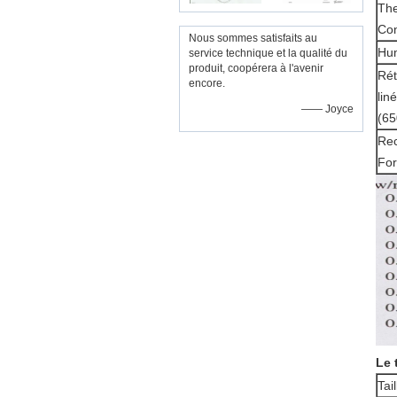
Th
Con
Nous sommes satisfaits au
Hum
service technique et la qualité du
produit, coopérera à l'avenir
Rét
encore.
lin
—— Joyce
(65
Re
Fo
Le 
Tai