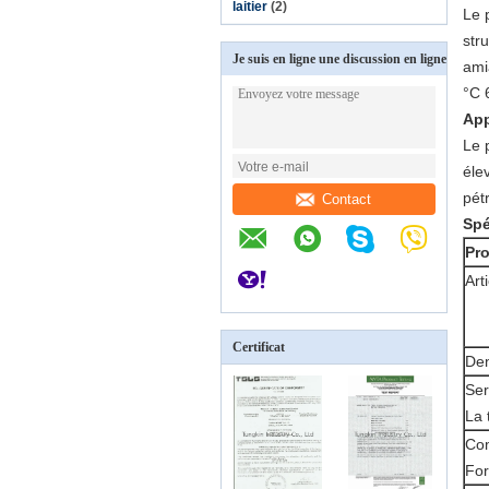
laitier
(2)
Le 
str
Je suis en ligne une discussion en ligne
ami
°C 
App
Le 
éle
pét
Contact
Spé
Pro
Art
Certificat
Den
Ser
La 
Com
Fo