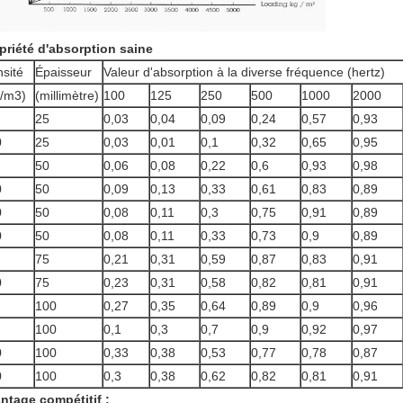
priété d'absorption saine
sité
Épaisseur
Valeur d'absorption à la diverse fréquence (hertz)
/m3)
(millimètre)
100
125
250
500
1000
2000
25
0,03
0,04
0,09
0,24
0,57
0,93
0
25
0,03
0,01
0,1
0,32
0,65
0,95
50
0,06
0,08
0,22
0,6
0,93
0,98
0
50
0,09
0,13
0,33
0,61
0,83
0,89
0
50
0,08
0,11
0,3
0,75
0,91
0,89
0
50
0,08
0,11
0,33
0,73
0,9
0,89
75
0,21
0,31
0,59
0,87
0,83
0,91
0
75
0,23
0,31
0,58
0,82
0,81
0,91
100
0,27
0,35
0,64
0,89
0,9
0,96
100
0,1
0,3
0,7
0,9
0,92
0,97
0
100
0,33
0,38
0,53
0,77
0,78
0,87
0
100
0,3
0,38
0,62
0,82
0,81
0,91
ntage compétitif :