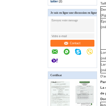
laitier
(2)
Tail
Den
Je suis en ligne une discussion en ligne
(Kg
Épa
(mi
Contact
Lo
(mi
Lar
(mi
Certificat
D'a
Par
La 
de 
Don
Art