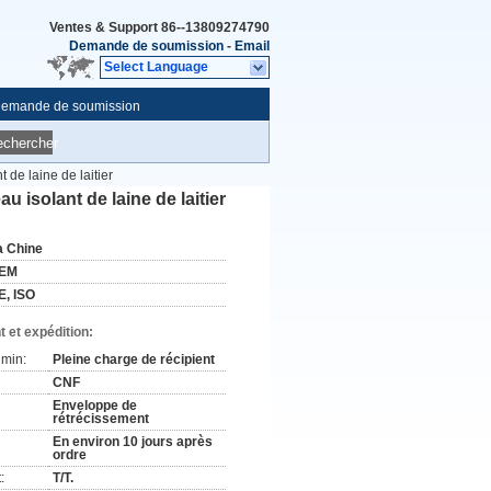
Ventes & Support
86--13809274790
Demande de soumission
-
Email
Select Language
emande de soumission
echercher
de laine de laitier
 isolant de laine de laitier
a Chine
EM
E, ISO
 et expédition:
min:
Pleine charge de récipient
CNF
Enveloppe de
rétrécissement
En environ 10 jours après
ordre
:
T/T.