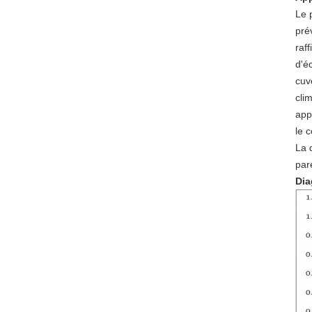
Le 
pré
raf
d'é
cuv
clim
app
le 
La 
par
Dia