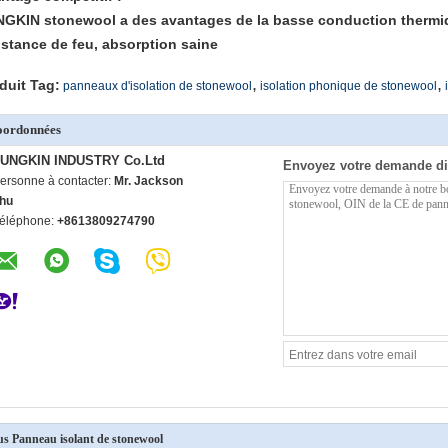
GKIN stonewool a des avantages de la basse conduction thermiqu
istance de feu, absorption saine
,
,
duit Tag:
panneaux d'isolation de stonewool
isolation phonique de stonewool
oordonnées
UNGKIN INDUSTRY Co.Ltd
Envoyez votre demande di
ersonne à contacter:
Mr. Jackson
hu
éléphone:
+8613809274790
us Panneau isolant de stonewool