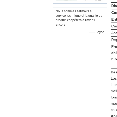
Dia
Nous sommes satisfaits au
Con
service technique et la qualité du
Ent
produit, coopérera à l'avenir
encore.
Com
—— Joyce
Abs
Rep
Pro
chi
bi
Des
Les
ide
mél
fon
mèc
col
App