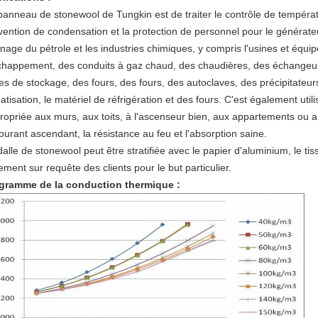
panneau de stonewool de Tungkin est de traiter le contrôle de températ
vention de condensation et la protection de personnel pour le générate
finage du pétrole et les industries chimiques, y compris l'usines et équ
chappement, des conduits à gaz chaud, des chaudières, des échangeur
es de stockage, des fours, des fours, des autoclaves, des précipitateurs,
atisation, le matériel de réfrigération et des fours. C'est également util
ropriée aux murs, aux toits, à l'ascenseur bien, aux appartements ou 
courant ascendant, la résistance au feu et l'absorption saine.
dalle de stonewool peut être stratifiée avec le papier d'aluminium, le tis
ement sur requête des clients pour le but particulier.
gramme de la conduction thermique :