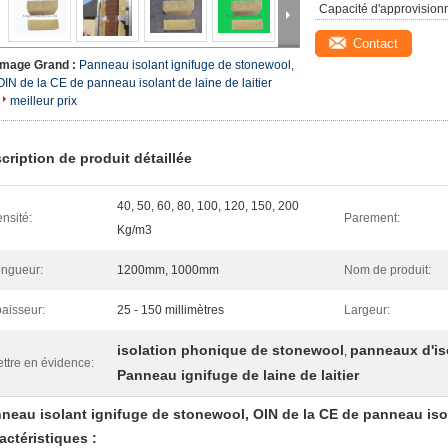
Capacité d'approvision
Contact
Image Grand :
Panneau isolant ignifuge de stonewool,
OIN de la CE de panneau isolant de laine de laitier
meilleur prix
cription de produit détaillée
40, 50, 60, 80, 100, 120, 150, 200
nsité:
Parement:
Kg/m3
ngueur:
1200mm, 1000mm
Nom de produit:
aisseur:
25 - 150 millimètres
Largeur:
isolation phonique de stonewool
panneaux d'is
,
ttre en évidence:
Panneau ignifuge de laine de laitier
neau isolant ignifuge de stonewool, OIN de la CE de panneau isola
actéristiques :