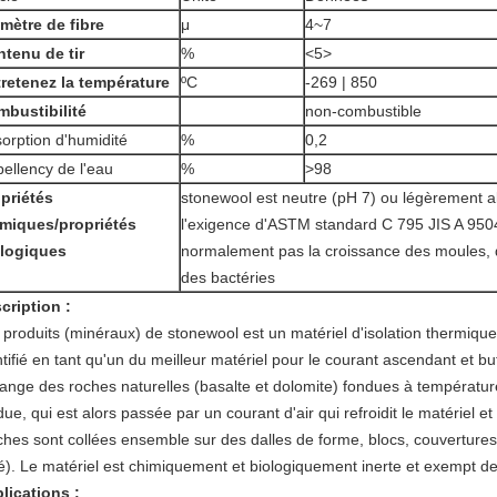
mètre de fibre
μ
4~7
tenu de tir
%
<5>
retenez la température
ºC
-269 | 850
bustibilité
non-combustible
orption d'humidité
%
0,2
ellency de l'eau
%
>
98
priétés
stonewool est neutre (pH 7) ou légèrement al
miques/propriétés
l'exigence d'ASTM standard C 795 JIS A 9504
ologiques
normalement pas la croissance des moules,
des bactéries
cription :
 produits (minéraux) de stonewool est un matériel d'isolation thermiqu
ntifié en tant qu'un du meilleur matériel pour le courant ascendant et bu
ange des roches naturelles (basalte et dolomite) fondues à températu
due, qui est alors passée par un courant d'air qui refroidit le matériel e
hes sont collées ensemble sur des dalles de forme, blocs, couvertures,
lé). Le matériel est chimiquement et biologiquement inerte et exempt d
lications :