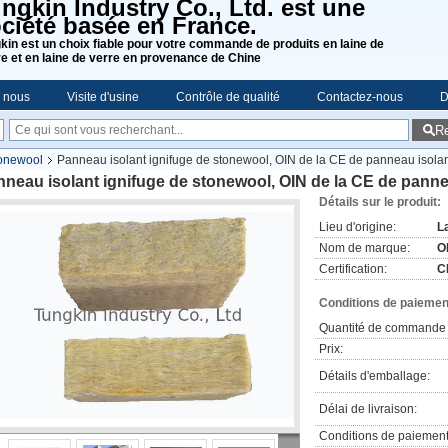
ngkin Industry Co., Ltd. est une
ciété basée en France.
kin est un choix fiable pour votre commande de produits en laine de
re et en laine de verre en provenance de Chine
e nous
Visite d'usine
Contrôle de qualité
Contactez-nous
D
R
tonewool
Panneau isolant ignifuge de stonewool, OIN de la CE de panneau isolant 
neau isolant ignifuge de stonewool, OIN de la CE de panneau
Détails sur le produit:
Lieu d'origine:
L
Nom de marque:
O
Certification:
C
Conditions de paiement
Quantité de commande 
Prix:
Détails d'emballage:
Délai de livraison:
Conditions de paiement