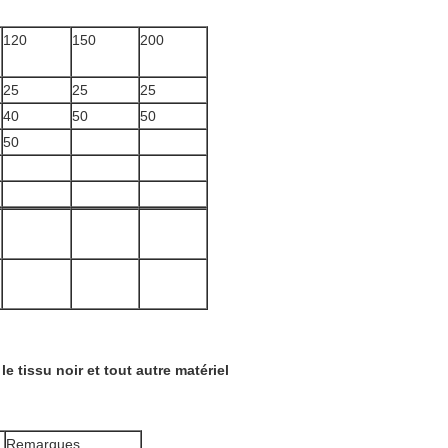
120
150
200
25
25
25
40
50
50
50
e tissu noir et tout autre matériel
Remarques