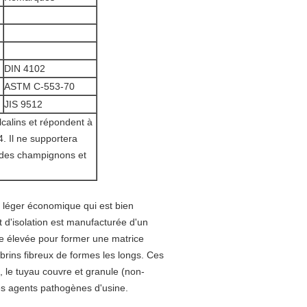
DIN 4102
ASTM C-553-70
JIS 9512
calins et répondent à
. Il ne supportera
 des champignons et
e léger économique qui est bien
t d'isolation est manufacturée d'un
re élevée pour former une matrice
t brins fibreux de formes les longs. Ces
 le tuyau couvre et granule (non-
es agents pathogènes d'usine.