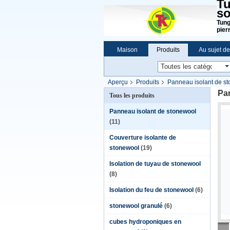
Tu
so
Tung
pier
Maison
Produits
Au sujet d
Aperçu
Produits
Panneau isolant de s
Pan
Tous les produits
Panneau isolant de stonewool
(11)
Couverture isolante de
stonewool
(19)
Isolation de tuyau de stonewool
(8)
Isolation du feu de stonewool
(6)
stonewool granulé
(6)
cubes hydroponiques en