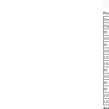
Pro
Den
(Kg
80
15
80
10
12
15
80
15
80
80
10
12
Ava