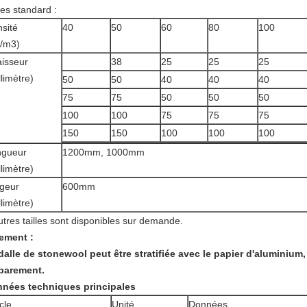
les standard :
sité
40
50
60
80
100
/m3)
isseur
38
25
25
25
llimètre)
50
50
40
40
40
75
75
50
50
50
100
100
75
75
75
150
150
100
100
100
ngueur
1200mm, 1000mm
llimètre)
geur
600mm
llimètre)
utres tailles sont disponibles sur demande.
ement :
dalle de stonewool peut être stratifiée avec le papier d'aluminium, l
parement.
nées techniques principales
icle
Unité
Données