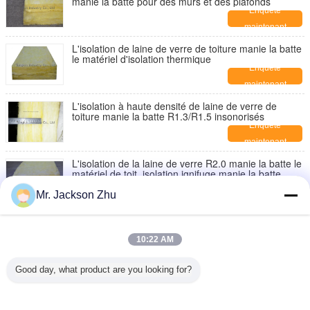
manie la batte pour des murs et des plafonds
Enquête
maintenant
L'isolation de laine de verre de toiture manie la batte
le matériel d'isolation thermique
Enquête
maintenant
L'isolation à haute densité de laine de verre de
toiture manie la batte R1.3/R1.5 insonorisés
Enquête
maintenant
L'isolation de la laine de verre R2.0 manie la batte le
matériel de toit, isolation ignifuge manie la batte
Enquête
Mr. Jackson Zhu
maintenant
L'isolation acoustique de la laine de verre R2.5/R3.0
manie la batte, des panneaux d'isolation de mur
10:22 AM
Enquête
maintenant
Good day, what product are you looking for?
Tuiles de plafond de laine de verre d'isolation
thermique pour résistant d'humidité de bureau
Enquête