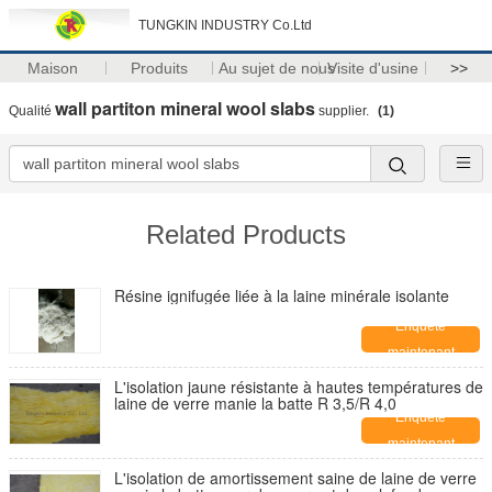
TUNGKIN INDUSTRY Co.Ltd
Maison
Produits
Au sujet de nous
Visite d'usine
>>
wall partiton mineral wool slabs
Qualité
supplier.
(1)
Related Products
Résine ignifugée liée à la laine minérale isolante
Enquête
maintenant
L'isolation jaune résistante à hautes températures de
laine de verre manie la batte R 3,5/R 4,0
Enquête
maintenant
L'isolation de amortissement saine de laine de verre