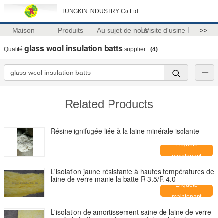
TUNGKIN INDUSTRY Co.Ltd
Maison
Produits
Au sujet de nous
Visite d'usine
>>
glass wool insulation batts
Qualité
supplier.
(4)
Related Products
Résine ignifugée liée à la laine minérale isolante
Enquête
maintenant
L'isolation jaune résistante à hautes températures de
laine de verre manie la batte R 3,5/R 4,0
Enquête
maintenant
L'isolation de amortissement saine de laine de verre