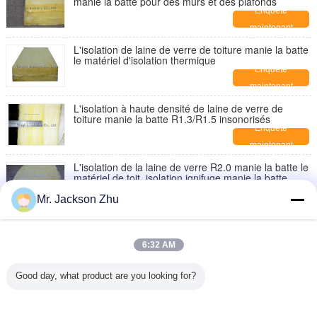
manie la batte pour des murs et des plafonds
Enquête
maintenant
L'isolation de laine de verre de toiture manie la batte
le matériel d'isolation thermique
Enquête
maintenant
L'isolation à haute densité de laine de verre de
toiture manie la batte R1.3/R1.5 insonorisés
Enquête
maintenant
L'isolation de la laine de verre R2.0 manie la batte le
matériel de toit, isolation ignifuge manie la batte
Enquête
Mr. Jackson Zhu
maintenant
L'isolation acoustique de la laine de verre R2.5/R3.0
manie la batte, des panneaux d'isolation de mur
6:32 AM
Enquête
maintenant
Good day, what product are you looking for?
Tuiles de plafond de laine de verre d'isolation
thermique pour résistant d'humidité de bureau
Enquête