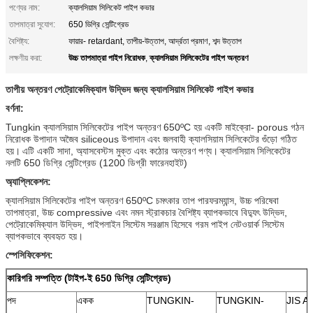
পণ্যের নাম:
ক্যালসিয়াম সিলিকেট পাইপ কভার
তাপমাত্রা সুযোগ:
650 ডিগ্রি সেন্টিগ্রেড
বৈশিষ্ট্য:
ফায়ার- retardant, তাপীয়-উত্তাপ, আর্দ্রতা প্রমাণ, শব্দ উত্তাপ
উচ্চ তাপমাত্রা পাইপ নিরোধক
ক্যালসিয়াম সিলিকেটের পাইপ অন্তরণ
লক্ষণীয় করা:
,
তাপীয় অন্তরণ পেট্রোকেমিক্যাল উদ্ভিদ জন্য ক্যালসিয়াম সিলিকেট পাইপ কভার
বর্ণনা:
Tungkin ক্যালসিয়াম সিলিকেটের পাইপ অন্তরণ 650ºC হয় একটি মাইক্রো- porous গঠন
নিরোধক উপাদান অজৈব siliceous উপাদান এবং জলবাহী ক্যালসিয়াম সিলিকেটের গুঁড়ো গঠিত
হয়।
এটি একটি সাদা, অ্যাসবেস্টস মুক্ত এবং কঠোর অন্তরণ পণ্য।
ক্যালসিয়াম সিলিকেটের
নলটি 650 ডিগ্রি সেন্টিগ্রেড (1200 ডিগ্রী ফারেনহাইট)
অ্যাপ্লিকেশন:
ক্যালসিয়াম সিলিকেটের পাইপ অন্তরণ 650ºC চমৎকার তাপ পারফরম্যান্স, উচ্চ পরিষেবা
তাপমাত্রা, উচ্চ compressive এবং নমন স্ট্রাকচার বৈশিষ্ট্য ব্যাপকভাবে বিদ্যুৎ উদ্ভিদ,
পেট্রোকেমিক্যাল উদ্ভিদ, পাইপলাইন সিস্টেম সরঞ্জাম হিসেবে গরম পাইপ নেটওয়ার্ক সিস্টেম
ব্যাপকভাবে ব্যবহৃত হয়।
স্পেসিফিকেশন:
কারিগরি সম্পত্তি (টাইপ-ই 650 ডিগ্রি সেন্টিগ্রেড)
পদ
একক
TUNGKIN-
TUNGKIN-
JIS A