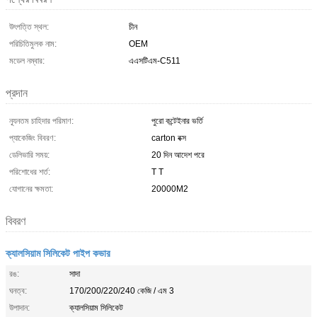
উৎপত্তি স্থল:
চীন
পরিচিতিমুলক নাম:
OEM
মডেল নম্বার:
এএসটিএম-C511
প্রদান
ন্যূনতম চাহিদার পরিমাণ:
পুরো কন্টেইনার ভর্তি
প্যাকেজিং বিবরণ:
carton বক্স
ডেলিভারি সময়:
20 দিন আদেশ পরে
পরিশোধের শর্ত:
T T
যোগানের ক্ষমতা:
20000M2
বিবরণ
ক্যালসিয়াম সিলিকেট পাইপ কভার
রঙ:
সাদা
ঘনত্ব:
170/200/220/240 কেজি / এম 3
উপাদান:
ক্যালসিয়াম সিলিকেট