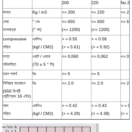
200
220
No.2-
ঘনত্ব
Kg / m3
<= 200
<= 220
<= 22
সেবা
° সেঃ
<= 650
<= 650
<= 65
তাপমাত্রা
(° ফা)
(<= 1200)
(<= 1200)
compressive
এমপিএ
> = 0.55
> = 0.58
শক্তি
(kgf / CM2)
(> = 5.61)
(> = 5.92)
তপ্ত
ওয়াট / এমকে
<= 0,060
<= 0,062
<= 0,
পরিবাহিতা
(70 ± 5 ° সি)
তরল পদার্থ
%
<= 5
<= 5
লিনিয়ার সংকোচন
%
<= 2.0
<= 2.0
<= 2.
(650 ডিগ্রী
সেন্টিগ্রেড 16 এইচ)
নমন
এমপিএ
> = 0.42
> = 0.43
> = 0.
শক্তি
(kgf / CM2)
(> = 4.28)
(> = 4.38)
(> = 3