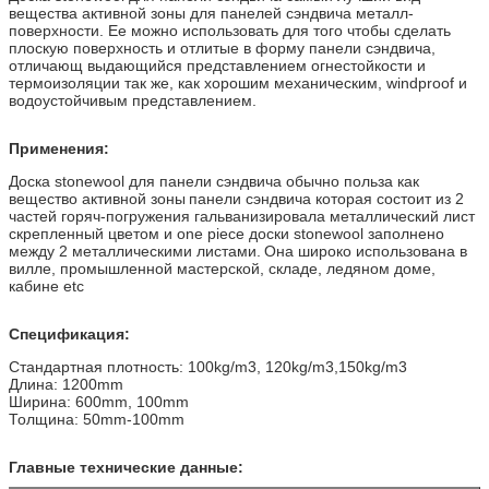
вещества активной зоны для панелей сэндвича металл-
поверхности. Ее можно использовать для того чтобы сделать
плоскую поверхность и отлитые в форму панели сэндвича,
отличающ выдающийся представлением огнестойкости и
термоизоляции так же, как хорошим механическим, windproof и
водоустойчивым представлением.
Применения:
Доска stonewool для панели сэндвича обычно польза как
вещество активной зоны
панели сэндвича которая состоит из 2
частей горяч-погружения гальванизировала металлический лист
скрепленный цветом и one piece доски stonewool заполнено
между 2 металлическими листами.
Она широко использована в
вилле, промышленной мастерской, складе, ледяном доме,
кабине etc
Спецификация:
Стандартная плотность: 100kg/m3, 120kg/m3,150kg/m3
Длина: 1200mm
Ширина: 600mm, 100mm
Толщина: 50mm-100mm
Главные технические данные: