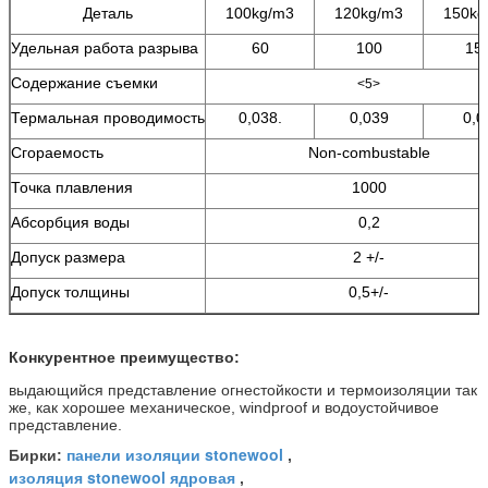
Деталь
100kg/m3
120kg/m3
150kg
Удельная работа разрыва
60
100
15
Содержание съемки
<5>
Термальная проводимость
0,038.
0,039
0,0
Сгораемость
Non-combustable
Точка плавления
1000
Абсорбция воды
0,2
Допуск размера
2 +/-
Допуск толщины
0,5+/-
Конкурентное преимущество:
выдающийся представление огнестойкости и термоизоляции так
же, как хорошее механическое, windproof и водоустойчивое
представление.
панели изоляции stonewool
Бирки:
,
изоляция stonewool ядровая
,