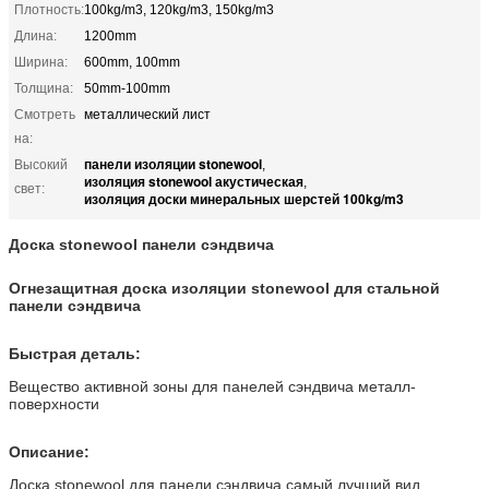
Плотность:
100kg/m3, 120kg/m3, 150kg/m3
Длина:
1200mm
Ширина:
600mm, 100mm
Толщина:
50mm-100mm
Смотреть
металлический лист
на:
панели изоляции stonewool
Высокий
,
изоляция stonewool акустическая
,
свет:
изоляция доски минеральных шерстей 100kg/m3
Доска stonewool панели сэндвича
Огнезащитная доска изоляции stonewool для стальной
панели сэндвича
Быстрая деталь:
Вещество активной зоны для панелей сэндвича металл-
поверхности
Описание:
Доска stonewool для панели сэндвича самый лучший вид