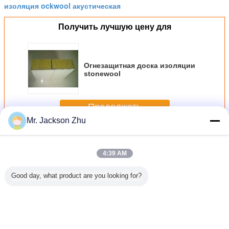
изоляция ockwool акустическая
Получить лучшую цену для
Огнезащитная доска изоляции
stonewool
Продолжать
Mr. Jackson Zhu
Доска изоляции stonewool
Больше
4:39 AM
Good day, what product are you looking for?
золяции
Низкая доска
Доска изоляции
Твердая доска
Доска из
ewool
изоляции
желтого цвета
изоляции
минера
овой
stonewool
100mm stonewool
stonewool,
шерс
рбциы
термальной
огнезащитная
высокопрочная
анная с
проводимости,
для стальной
доска изоляции