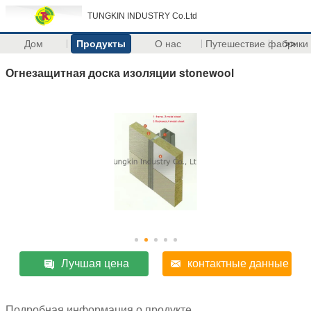
TUNGKIN INDUSTRY Co.Ltd
Дом
Продукты
О нас
Путешествие фабрики
>>
Огнезащитная доска изоляции stonewool
Лучшая цена
контактные данные
Подробная информация о продукте