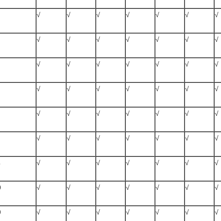
√
√
√
√
√
√
√
√
√
√
√
√
√
√
√
√
√
√
√
√
√
√
√
√
√
√
√
√
√
√
√
√
√
√
√
√
√
√
√
√
√
√
4
√
√
√
√
√
√
√
0
√
√
√
√
√
√
√
9
√
√
√
√
√
√
√