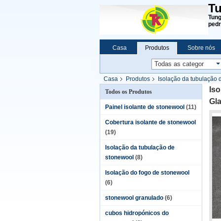
Tu
Tung
pedr
Casa
Produtos
Sobre nós
Casa
Produtos
Isolação da tubulação d
Iso
Todos os Produtos
Gl
Painel isolante de stonewool
(11)
Cobertura isolante de stonewool
(19)
Isolação da tubulação de
stonewool
(8)
Isolação do fogo de stonewool
(6)
stonewool granulado
(6)
cubos hidropónicos do