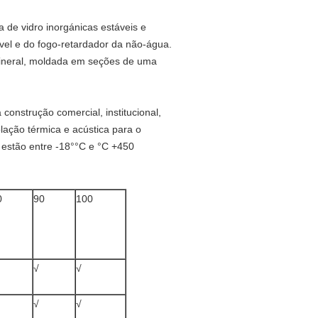
 de vidro inorgánicas estáveis e
vel e do fogo-retardador da não-água.
 mineral, moldada em seções de uma
construção comercial, institucional,
olação térmica e acústica para o
 estão entre -18°°C e °C +450
0
90
100
√
√
√
√