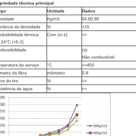
priedade técnica principal
igo
Unidade
Dados
nsidade
Kg/m3
64,80,96
erância da densidade
%
+15
dutibilidade térmica
Com (m.k)
<>
24°C (+5-2)
bustibilidade
(a)
Não-combustível
peratura do serviço
°C
>=450
metro da fibra
milímetro
5-8
ice do tiro
%
<>
istência de água
%
<>