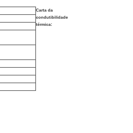
Carta da
condutibilidade
térmica: