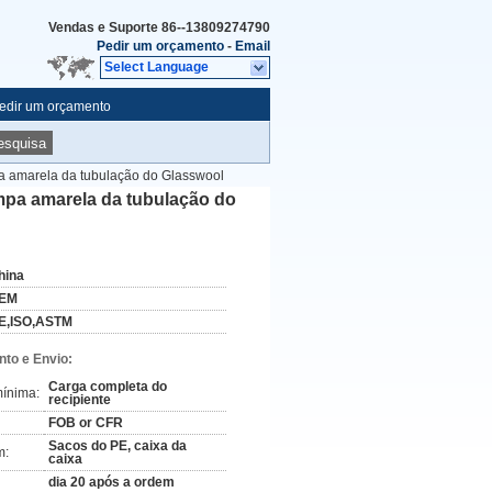
Vendas e Suporte
86--13809274790
Pedir um orçamento
-
Email
Select Language
edir um orçamento
esquisa
mpa amarela da tubulação do Glasswool
ampa amarela da tubulação do
hina
EM
E,ISO,ASTM
to e Envio:
Carga completa do
ínima:
recipiente
FOB or CFR
Sacos do PE, caixa da
m:
caixa
dia 20 após a ordem