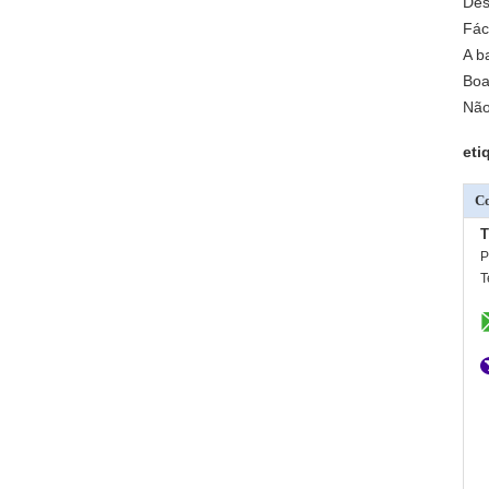
Des
Fác
A b
Boa
Não
eti
Co
T
P
T