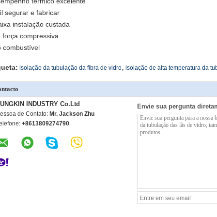
empenho térmico excelente
il segurar e fabricar
aixa instalação custada
 força compressiva
 combustível
,
queta:
isolação da tubulação da fibra de vidro
isolação de alta temperatura da t
ntacto
UNGKIN INDUSTRY Co.Ltd
Envie sua pergunta direta
essoa de Contato:
Mr. Jackson Zhu
elefone:
+8613809274790