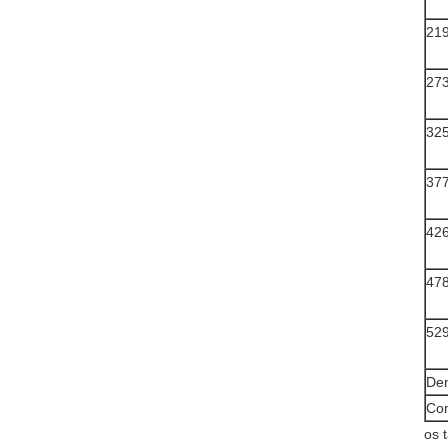
21
27
32
37
42
47
52
De
Co
os 