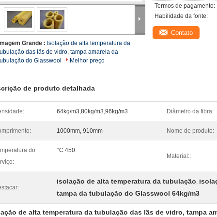
Termos de pagamento:
Habilidade da fonte:
Contato
Imagem Grande :
Isolação de alta temperatura da
tubulação das lãs de vidro, tampa amarela da
tubulação do Glasswool
Melhor preço
crição de produto detalhada
nsidade:
64kg/m3,80kg/m3,96kg/m3
Diâmetro da fibra:
mprimento:
1000mm, 910mm
Nome de produto:
mperatura do
°C 450
Material::
rviço:
isolação de alta temperatura da tubulação
isola
,
stacar:
tampa da tubulação do Glasswool 64kg/m3
lação de alta temperatura da tubulação das lãs de vidro, tampa
am