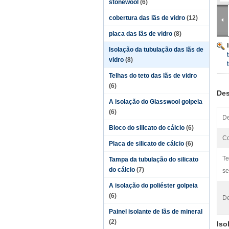
stonewool
(6)
cobertura das lãs de vidro
(12)
placa das lãs de vidro
(8)
Isolação da tubulação das lãs de
vidro
(8)
Telhas do teto das lãs de vidro
(6)
Des
A isolação do Glasswool golpeia
(6)
De
Bloco do silicato do cálcio
(6)
Co
Placa de silicato de cálcio
(6)
Te
Tampa da tubulação do silicato
do cálcio
(7)
se
A isolação do poliéster golpeia
(6)
De
Painel isolante de lãs de mineral
(2)
Iso