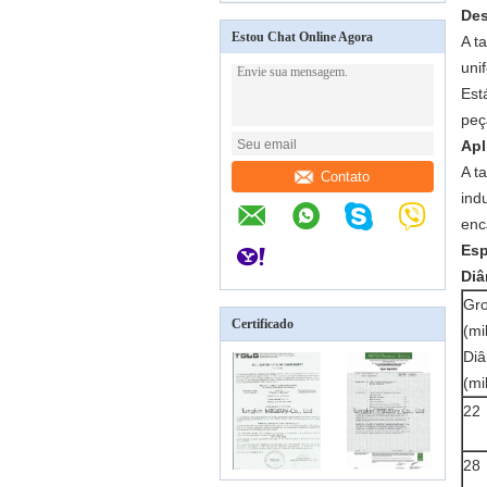
Des
Estou Chat Online Agora
A t
uni
Est
peç
Apl
A t
Contato
ind
enc
Esp
Diâ
Gr
Certificado
(mi
Diâ
(mi
22
28