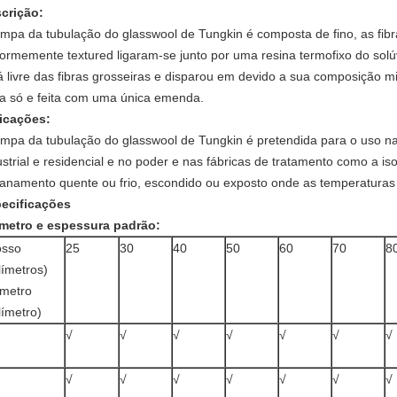
crição:
ampa da tubulação do glasswool de Tungkin é composta de fino, as fibra
formemente textured ligaram-se junto por uma resina termofixo do solú
á livre das fibras grosseiras e disparou em devido a sua composição
a só e feita com uma única emenda.
icações:
ampa da tubulação do glasswool de Tungkin é pretendida para o uso na 
ustrial e residencial e no poder e nas fábricas de tratamento como a is
anamento quente ou frio, escondido ou exposto onde as temperaturas
ecificações
metro e espessura padrão:
osso
25
30
40
50
60
70
8
límetros)
metro
límetro)
√
√
√
√
√
√
√
√
√
√
√
√
√
√