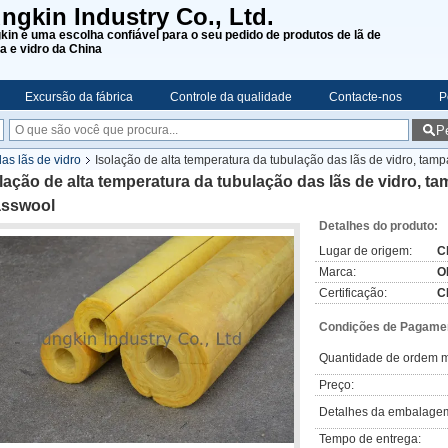
ngkin Industry Co., Ltd.
kin é uma escolha confiável para o seu pedido de produtos de lã de
a e vidro da China
Excursão da fábrica
Controle da qualidade
Contacte-nos
P
P
as lãs de vidro
Isolação de alta temperatura da tubulação das lãs de vidro, ta
lação de alta temperatura da tubulação das lãs de vidro, t
asswool
Detalhes do produto:
Lugar de origem:
C
Marca:
O
Certificação:
C
Condições de Pagamen
Quantidade de ordem m
Preço:
Detalhes da embalage
Tempo de entrega: