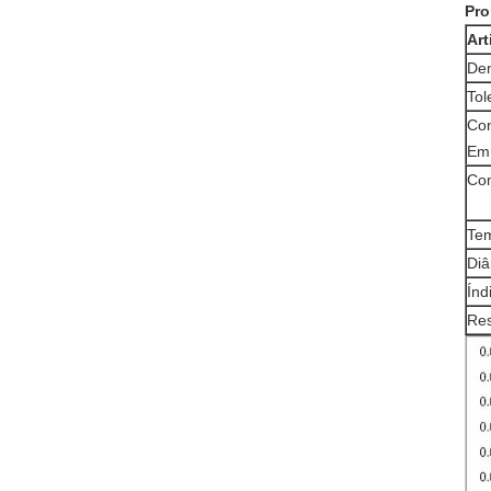
Pro
Art
De
Tol
Con
Em 
Com
Tem
Diâ
Índ
Res