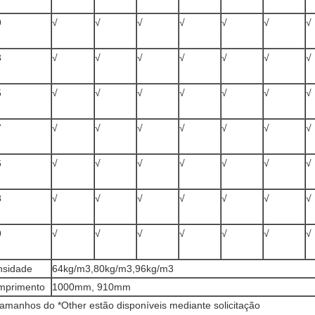
9
√
√
√
√
√
√
√
3
√
√
√
√
√
√
√
5
√
√
√
√
√
√
√
7
√
√
√
√
√
√
√
6
√
√
√
√
√
√
√
8
√
√
√
√
√
√
√
9
√
√
√
√
√
√
√
nsidade
64kg/m3,80kg/m3,96kg/m3
mprimento
1000mm, 910mm
tamanhos do *Other estão disponíveis mediante solicitação