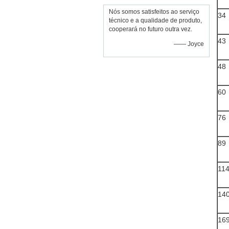
Nós somos satisfeitos ao serviço
34
técnico e a qualidade de produto,
cooperará no futuro outra vez.
43
—— Joyce
48
60
76
89
11
14
16