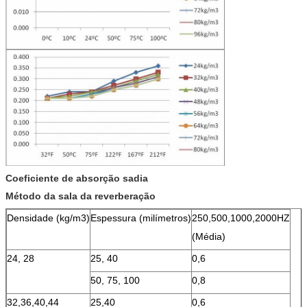
Coeficiente de absorção sadia
Método da sala da reverberação
Densidade (kg/m3)
Espessura (milímetros)
250,500,1000,2000HZ
(Média)
24, 28
25, 40
0,6
50, 75, 100
0,8
32,36,40,44
25,40
0,6