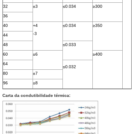
32
±3
≤0.034
≥300
36
40
+4
≤0.034
≥350
-3
44
48
≤0.033
60
±6
≥400
64
≤0.032
80
±7
96
±8
Carta da condutibilidade térmica: