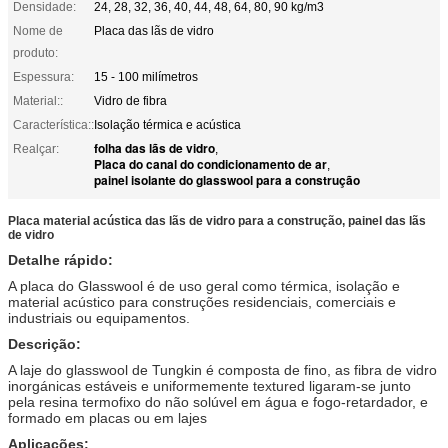
Densidade:
24, 28, 32, 36, 40, 44, 48, 64, 80, 90 kg/m3
Nome de
Placa das lãs de vidro
produto:
Espessura:
15 - 100 milímetros
Material::
Vidro de fibra
Característica::
Isolação térmica e acústica
folha das lãs de vidro
Realçar:
,
Placa do canal do condicionamento de ar
,
painel isolante do glasswool para a construção
Placa material acústica das lãs de vidro para a construção, painel das lãs
de vidro
Detalhe rápido:
A placa do Glasswool é de uso geral como térmica, isolação e
material acústico para construções residenciais, comerciais e
industriais ou equipamentos.
Descrição:
A laje do glasswool de Tungkin é composta de fino, as fibra de vidro
inorgánicas estáveis e uniformemente textured ligaram-se junto
pela resina termofixo do não solúvel em água e fogo-retardador, e
formado em placas ou em lajes
Aplicações: