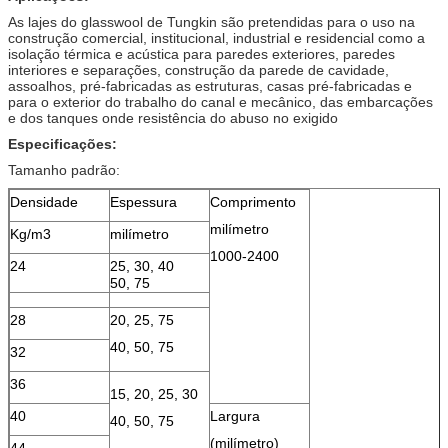
As lajes do glasswool de Tungkin são pretendidas para o uso na
construção comercial, institucional, industrial e residencial como a
isolação térmica e acústica para paredes exteriores, paredes
interiores e separações, construção da parede de cavidade,
assoalhos, pré-fabricadas as estruturas, casas pré-fabricadas e
para o exterior do trabalho do canal e mecânico, das embarcações
e dos tanques onde resistência do abuso no exigido
Especificações:
Tamanho padrão:
Densidade
Espessura
Comprimento
milímetro
Kg/m3
milímetro
1000-2400
24
25, 30, 40
50, 75
28
20, 25, 75
40, 50, 75
32
36
15, 20, 25, 30
40
Largura
40, 50, 75
(milímetro)
44