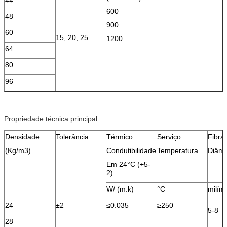
600
48
900
60
15, 20, 25
1200
64
80
96
Propriedade técnica principal
Densidade
Tolerância
Térmico
Serviço
Fibra
(Kg/m3)
Condutibilidade
Temperatura
Diâme
Em 24°C (+5-
2)
W/ (m.k)
°C
milím
24
±2
≤0.035
≥250
5-8
28