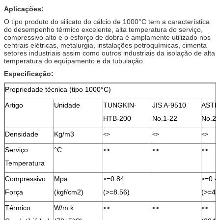
Aplicações:
O tipo produto do silicato do cálcio de 1000°C tem a característica
do desempenho térmico excelente, alta temperatura do serviço,
compressivo alto e o esforço de dobra é amplamente utilizado nos
centrais elétricas, metalurgia, instalações petroquímicas, cimenta
setores industriais assim como outros industriais da isolação de alta
temperatura do equipamento e da tubulação
Especificação:
Propriedade técnica (tipo 1000°C)
Artigo
Unidade
TUNGKIN-
JIS A-9510
ASTM
HTB-200
No.1-22
No.2
Densidade
Kg/m3
<>
<>
<>
Serviço
°C
<>
<>
<>
Temperatura
Compressivo
Mpa
=0.84
=0.4
>
>
Força
(kgf/cm2)
(>=8.56)
(>=4.
Térmico
W/m.k
<>
<>
<>