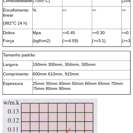
Condutibilidade
(70±5°C)
(204°
Encolhimento
%
<>
<>
<>
linear
(982°C 24 h)
Dobra
Mpa
=0.45
=0.30
=0.3
>
>
>
Força
(kgf/cm2)
(>=4.59)
(>=3.1)
(>=3.
Tamanho padrão
Largura
150mm 300mm, 304mm, 305mm
Comprimento
600mm 610mm, 915mm
Espessura
25mm 30mm 40mm 50mm 60mm 65mm 70mm
75mm 80mm 90mm