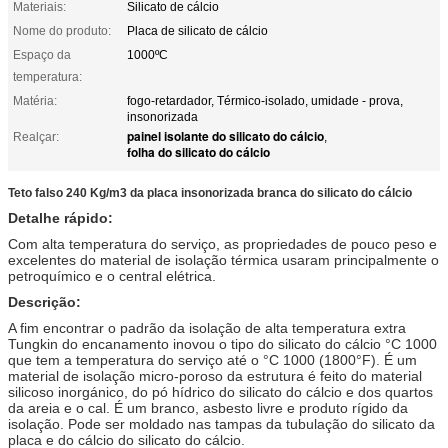
Materiais:
Silicato de cálcio
Nome do produto:
Placa de silicato de cálcio
Espaço da
1000ºC
temperatura:
Matéria:
fogo-retardador, Térmico-isolado, umidade - prova,
insonorizada
painel isolante do silicato do cálcio
Realçar:
,
folha do silicato do cálcio
Teto falso 240 Kg/m3 da placa insonorizada branca do silicato do cálcio
Detalhe rápido:
Com alta temperatura do serviço, as propriedades de pouco peso e
excelentes do material de isolação térmica usaram principalmente o
petroquímico e o central elétrica.
Descrição:
A fim encontrar o padrão da isolação de alta temperatura extra
Tungkin do encanamento inovou o tipo do silicato do cálcio °C 1000
que tem a temperatura do serviço até o °C 1000 (1800°F). É um
material de isolação micro-poroso da estrutura é feito do material
silicoso inorgánico, do pó hídrico do silicato do cálcio e dos quartos
da areia e o cal. É um branco, asbesto livre e produto rígido da
isolação. Pode ser moldado nas tampas da tubulação do silicato da
placa e do cálcio do silicato do cálcio.