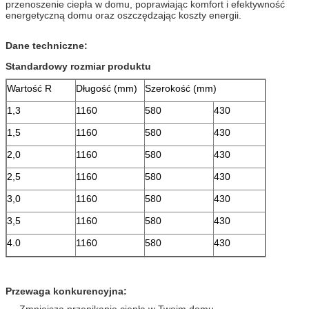
przenoszenie ciepła w domu, poprawiając komfort i efektywność
energetyczną domu oraz oszczędzając koszty energii.
Dane techniczne:
Standardowy rozmiar produktu
Wartość R
Długość (mm)
Szerokość (mm)
1,3
1160
580
430
1,5
1160
580
430
2,0
1160
580
430
2,5
1160
580
430
3,0
1160
580
430
3,5
1160
580
430
4.0
1160
580
430
Przewaga konkurencyjna:
Zmniejsza przenikanie ciepła w Twoim domu