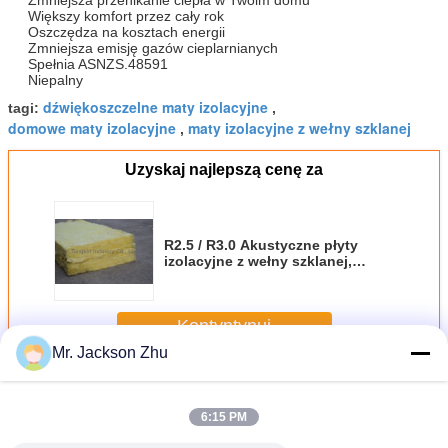
Większy komfort przez cały rok
Oszczędza na kosztach energii
Zmniejsza emisję gazów cieplarnianych
Spełnia ASNZS.48591
Niepalny
dźwiękoszczelne maty izolacyjne
tagi:
,
domowe maty izolacyjne
maty izolacyjne z wełny szklanej
,
Uzyskaj najlepszą cenę za
R2.5 / R3.0 Akustyczne płyty
izolacyjne z wełny szklanej,
panele ścienne
Kontyntynuj
Mr. Jackson Zhu
Wata izolacyjna z wełny szklanej
Jeszcze
6:15 PM