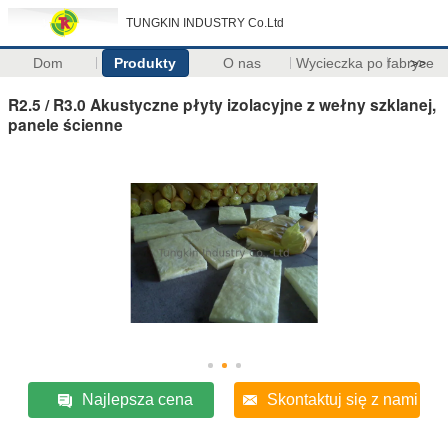
TUNGKIN INDUSTRY Co.Ltd
Dom
Produkty
O nas
Wycieczka po fabryce
>>
R2.5 / R3.0 Akustyczne płyty izolacyjne z wełny szklanej,
panele ścienne
Najlepsza cena
Skontaktuj się z nami