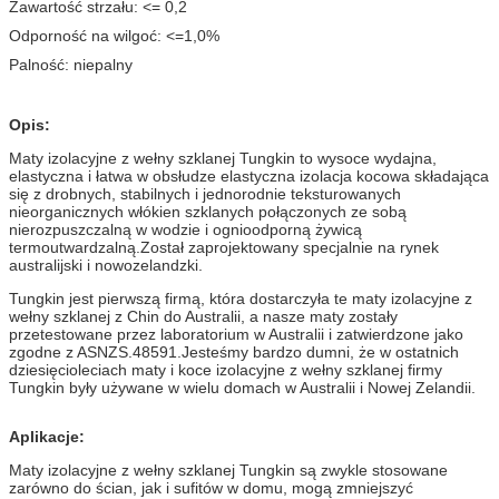
Zawartość strzału: <= 0,2
Odporność na wilgoć: <=1,0%
Palność: niepalny
Opis:
Maty izolacyjne z wełny szklanej Tungkin to wysoce wydajna,
elastyczna i łatwa w obsłudze elastyczna izolacja kocowa składająca
się z drobnych, stabilnych i jednorodnie teksturowanych
nieorganicznych włókien szklanych połączonych ze sobą
nierozpuszczalną w wodzie i ognioodporną żywicą
termoutwardzalną.Został zaprojektowany specjalnie na rynek
australijski i nowozelandzki.
Tungkin jest pierwszą firmą, która dostarczyła te maty izolacyjne z
wełny szklanej z Chin do Australii, a nasze maty zostały
przetestowane przez laboratorium w Australii i zatwierdzone jako
zgodne z ASNZS.48591.Jesteśmy bardzo dumni, że w ostatnich
dziesięcioleciach maty i koce izolacyjne z wełny szklanej firmy
Tungkin były używane w wielu domach w Australii i Nowej Zelandii.
Aplikacje:
Maty izolacyjne z wełny szklanej Tungkin są zwykle stosowane
zarówno do ścian, jak i sufitów w domu, mogą zmniejszyć