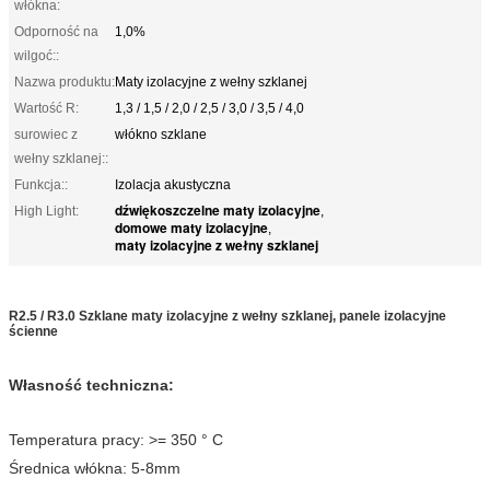
włókna:
Odporność na
1,0%
wilgoć::
Nazwa produktu:
Maty izolacyjne z wełny szklanej
Wartość R:
1,3 / 1,5 / 2,0 / 2,5 / 3,0 / 3,5 / 4,0
surowiec z
włókno szklane
wełny szklanej::
Funkcja::
Izolacja akustyczna
dźwiękoszczelne maty izolacyjne
High Light:
,
domowe maty izolacyjne
,
maty izolacyjne z wełny szklanej
R2.5 / R3.0 Szklane maty izolacyjne z wełny szklanej, panele izolacyjne
ścienne
Własność techniczna:
Temperatura pracy: >= 350 ° C
Średnica włókna: 5-8mm