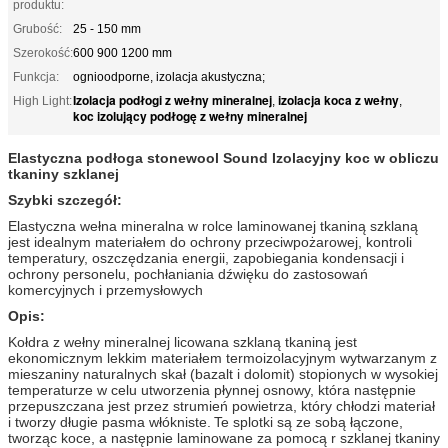
produktu:
Grubość:
25 - 150 mm
Szerokość:
600 900 1200 mm
Funkcja:
ognioodporne, izolacja akustyczna;
Izolacja podłogi z wełny mineralnej
izolacja koca z wełny
High Light:
,
,
koc izolujący podłogę z wełny mineralnej
Elastyczna podłoga stonewool Sound Izolacyjny koc w obliczu
tkaniny szklanej
Szybki szczegół:
Elastyczna wełna mineralna w rolce laminowanej tkaniną szklaną
jest idealnym materiałem do ochrony przeciwpożarowej, kontroli
temperatury, oszczędzania energii, zapobiegania kondensacji i
ochrony personelu, pochłaniania dźwięku do zastosowań
komercyjnych i przemysłowych
Opis:
Kołdra z wełny mineralnej licowana szklaną tkaniną jest
ekonomicznym lekkim materiałem termoizolacyjnym wytwarzanym z
mieszaniny naturalnych skał (bazalt i dolomit) stopionych w wysokiej
temperaturze w celu utworzenia płynnej osnowy, która następnie
przepuszczana jest przez strumień powietrza, który chłodzi materiał
i tworzy długie pasma włókniste.
Te splotki są ze sobą łączone,
tworząc koce, a następnie laminowane za pomocą r szklanej tkaniny