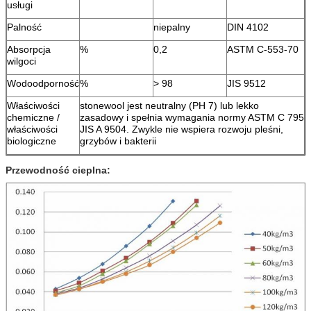
usługi
Palność
niepalny
DIN 4102
Absorpcja
%
0,2
ASTM C-553-70
wilgoci
Wodoodporność
%
> 98
JIS 9512
Właściwości
stonewool jest neutralny (PH 7) lub lekko
chemiczne /
zasadowy i spełnia wymagania normy ASTM C 795
właściwości
JIS A 9504. Zwykle nie wspiera rozwoju pleśni,
biologiczne
grzybów i bakterii
Przewodność cieplna: