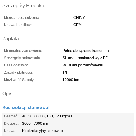
Szczegóły Produktu
Miejsce pochodzenia:
CHINY
Nazwa handlowa:
OEM
Zapłata
Minimalne zamówienie:
Pełne obciążenie kontenera
Szczegóły pakowania:
Skurcz termokurczliwy z PE
Czas dostawy:
W 10 dni po zamówieniu
Zasady płatności:
T/T
Możliwość Supply:
10000 ton
Opis
Koc izolacji stonewool
Gęstość:
40, 50, 60, 80, 100, 120 kg/m3
Długość:
3000 - 7000 mm
Nazwa
Koc izolacyjny stonewool