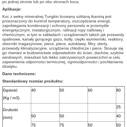
po jednej stronie lub po obu stronach koca.
Aplikacje:
Koc z wełny mineralnej Tungkin licowany szklaną tkaniną jest
przeznaczony do kontroli temperatury, oszczędzania energii,
zapobiegania kondensacji i ochrony personelu w przemyśle
energetycznym, metalurgicznym, rafinacji ropy naftowej i
chemicznym, w tym w zakładach i urządzeniach takich jak przewody
spalinowe, kanały gorącego gazu, kotły, ciepło wymienniki, reaktory,
zbiorniki magazynowe, piece, piece, autoklawy, filtry, sterty,
przewody klimatyzacyjne, urządzenia chłodnicze i piece.
Stosuje się
go również w budownictwie odpowiednim do ścian, dachów, szybów
windowych, mieszkań lub lekko zakrzywionych powierzchni w celu
zapewnienia odporności termicznej, ognioodporności i pochłaniania
dźwięku.
Dane techniczne:
Standardowy rozmiar produktu:
Gęstość
40
50
60
80
(Kg / m3)
25
Grubość
50
50
40
(mm)
75
75
50
50