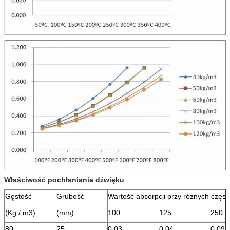
Właściwość pochłaniania dźwięku
Gęstość
Grubość
Wartość absorpcji przy różnych częst
(Kg / m3)
(mm)
100
125
250
80
25
0,03
0,04
0,09