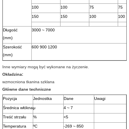
100
100
75
75
150
150
100
100
Długość
3000 ~ 7000
(mm)
Szerokość
600 900 1200
(mm)
Inne wymiary mogą być wykonane na życzenie.
Okładzina:
wzmocniona tkanina szklana
Główne dane techniczne
Pozycja
Jednostka
Dane
Uwagi
Średnica włókna
μ
4 ~ 7
Treść strzału
%
<5
Temperatura
ºC
-269 ~ 850