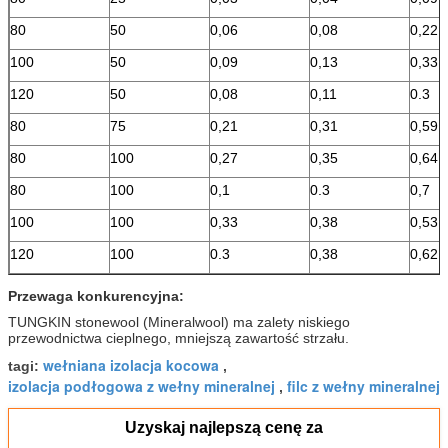
80
50
0,06
0,08
0,22
100
50
0,09
0,13
0,33
120
50
0,08
0,11
0.3
80
75
0,21
0,31
0,59
80
100
0,27
0,35
0,64
80
100
0,1
0.3
0,7
100
100
0,33
0,38
0,53
120
100
0.3
0,38
0,62
Przewaga konkurencyjna:
TUNGKIN stonewool (Mineralwool) ma zalety niskiego
przewodnictwa cieplnego, mniejszą zawartość strzału.
wełniana izolacja kocowa
tagi:
,
izolacja podłogowa z wełny mineralnej
filc z wełny mineralnej
,
Uzyskaj najlepszą cenę za