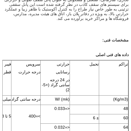
برای سیستم های سقف کاذب در نظر گرفته شده است.این پانل سقفی
تزئینی به طور خاص نیاز طراح را به کنترل آکوستیک با ظاهر زیبا و عملکرد
حرارتی بالا، به ویژه در دفاتر پلان باز، اتاق های هیئت مدیره، مدارس،
فروشگاه ها و مراکز خرید برآورده می کند.
مشخصات فنی:
داده های فنی اصلی
تراکم
تحمل
حرارتی
سرویس
فیبر
رسانایی
درجه حرارت
قطر
در 24 درجه
سانتی گراد (+5-
2)
(Kg/m3)
W/ (mk)
درجه سانتی گراد
میلی م
<=0.033
48
>=400
5 تا 8
± 6
60
<=0.032
64