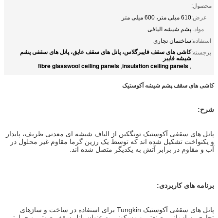
محصول:
عرض:
610 میلی متر، 600 میلی متر
مواد::
پشم شیشه الیافی
استفاده:
ساختمان تجاری
کاشی های سقف فایبرگلاس، پانل های سقف عایق، پانل های سقفی پشم
برجسته:
شیشه فایبر
fibre glasswool ceiling panels
insulation ceiling panels
,
,
کاشی های سقف پشم شیشه آکوستیک
شرح:
پانل های سقفی آکوستیک تونگکین از الیاف شیشه ای معدنی ظریف، پایدار
و یکنواخت تشکیل شده اند که توسط یک رزین گرما مقاوم غیر محلول در
آب و مقاوم در برابر آتش به یکدیگر متصل شده اند.
برنامه های کاربردی:
پانل های سقفی آکوستیک Tungkin برای استفاده در ساخت و سازهای
تجاری، سازمانی، صنعتی و مسکونی به عنوان پانل سقف صوتی و حرارتی