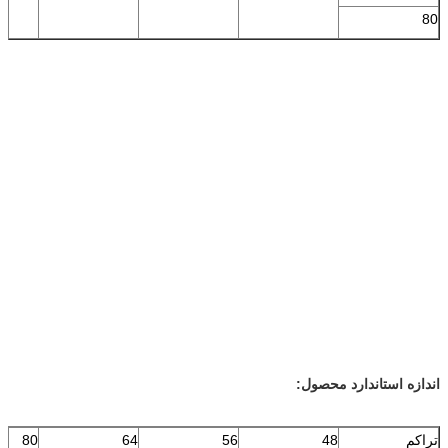
80
اندازه استاندارد محصول:
تراکم
48
56
64
80