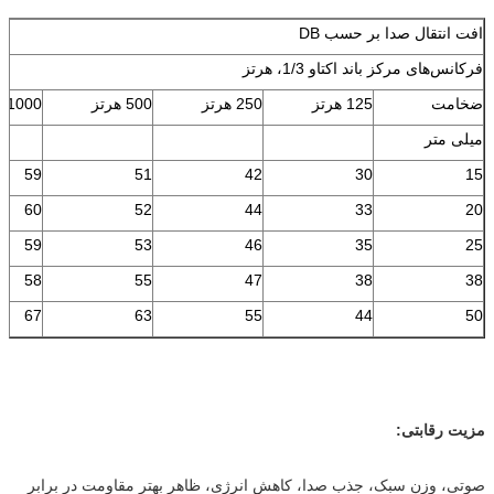
افت انتقال صدا بر حسب DB
فرکانس‌های مرکز باند اکتاو 1/3، هرتز
ضخامت
125 هرتز
250 هرتز
500 هرتز
1000 هرتز
میلی متر
59
51
42
30
15
60
52
44
33
20
59
53
46
35
25
58
55
47
38
38
67
63
55
44
50
مزیت رقابتی:
صوتی، وزن سبک، جذب صدا، کاهش انرژی، ظاهر بهتر مقاومت در برابر