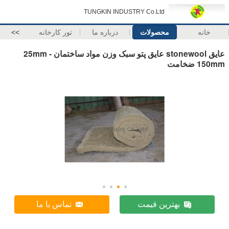
TUNGKIN INDUSTRY Co.Ltd
خانه
محصولات
درباره ما
تور کارخانه
>>
عایق stonewool عایق پتو سبک وزن مواد ساختمان 25mm -
150mm ضخامت
بهترین قیمت
تماس با ما