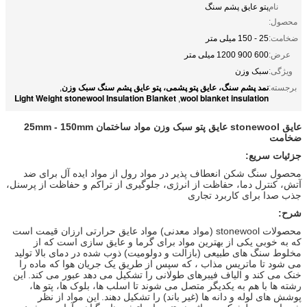
نام
پتو عایق پشم سنگ
محصول:
ضخامت:
25 - 150 میلی متر
عرض:
600 900 1200 میلی متر
ویژگی:
سبک وزن
نمد پشم سنگ، عایق پتو پشمی، پتو عایق پشم سنگ سبک وزن
برجسته:
,
Light Weight stonewool Insulation Blanket
wool blanket insulation
,
عایق stonewool عایق پتو سبک وزن مواد ساختمان 25mm - 150mm
ضخامت
جزئیات سریع:
محصول سنگ شکن انعطاف پذیر در مواد رول از مواد ایده آل برای ضد
آتش، کنترل دما، حفاظت از انرژی، جلوگیری از تراکم و حفاظت از پرسنل،
جذب صدا برای کاربرد تجاری
شرح:
محصولات stonewool (مواد معدنی) مواد عایق حرارتی ارزان قیمت است
که به خوبی یکی از بهترین مواد برای گرما و عایق سازی است که از
مخلوط سنگ های طبیعی (بازالت و دولومیت) ذوب شده در دمای بالا تولید
می شود تا ماتریس مذاب ، که سپس از طریق یک جریان هوا که ماده را
خنک می کند و الیاف فیبرهای طولانی را تشکیل می دهد عبور می کند.
این
رشته ها با هم به یکدیگر متصل می شوند تا اسلب ها، بلوک ها، پتو ها،
پوشش های لوله و دانه ها (غیر باند) را تشکیل دهند.
این مواد از نظر