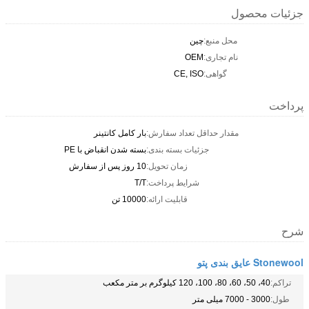
جزئیات محصول
محل منبع:
چين
نام تجاری:
OEM
گواهی:
CE, ISO
پرداخت
مقدار حداقل تعداد سفارش:
بار کامل کانتینر
جزئیات بسته بندی:
بسته شدن انقباض با PE
زمان تحویل:
10 روز پس از سفارش
شرایط پرداخت:
T/T
قابلیت ارائه:
10000 تن
شرح
Stonewool عایق بندی پتو
تراکم:
40، 50، 60، 80، 100، 120 کیلوگرم بر متر مکعب
طول:
3000 - 7000 میلی متر