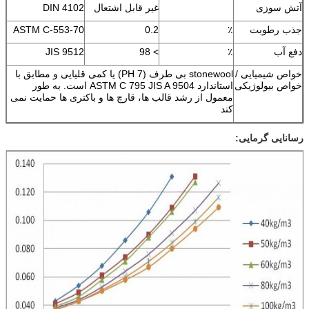
آتش سوزی
غیر قابل اشتعال
DIN 4102
جذب رطوبت
٪
0.2
ASTM C-553-70
دفع آب
٪
> 98
JIS 9512
خواص شیمیایی /
stonewool بی طرف (PH 7) یا کمی قلیایی و مطابق با
خواص بیولوژیکی
استاندارد ASTM C 795 JIS A 9504 است. به طور
معمول از رشد قالب ها، قارچ ها و باکتری ها حمایت نمی
کند
رسانایی گرمایی: