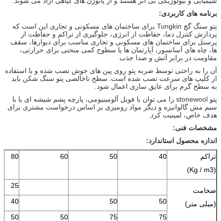
شیمیایی و بیولوژیکی بی اثر هستند و از پاتوژن های گیاهی آزاد می شوند.
برنامه های کاربردی:
پتو سنگ گچ Tungkin برای ساختمان های مسکونی و تجاری این است که
پردازش کنترل دما، حفاظت از انرژی، جلوگیری از تراکم و حفاظت از
پرسنل برای ساختمان های مسکونی و تجاری مناسب برای دیوارها، سقف
ها، چاه های آسانسور، آپارتمان ها یا سطوح کمی منحنی برای حرارتی،
مقاومت در برابر آتش و صدا جذب
آن را به راحتی توسط ضربه پتو روی پین های جوش نصب شده و با استفاده
از کلیپ های سرعت نصب شده است.
سطح ناخالصی پتو سنگ شکن باید
به سطح گرم برای عایق سازی اعمال شود.
پتو stonewool را می توان با فویل آلومینیومی، پارچه پشم شیشه ای یا با
سیم مش گالوانیزه و دیگر مواد رومیزی بر اساس درخواست مشتری برای
هدف خاص، لمینیت کرد.
مشخصات فنی:
اندازه محصول استاندارد:
تراکم
40
50
60
80
(Kg / m3)
25
ضخامت
40
50
50
(میلی متر)
50
50
75
75