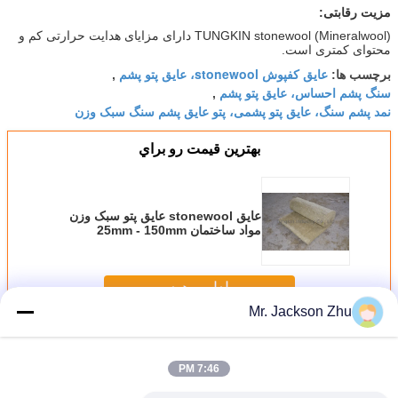
مزیت رقابتی:
TUNGKIN stonewool (Mineralwool) دارای مزایای هدایت حرارتی کم و
محتوای کمتری است.
عایق کفپوش stonewool، عایق پتو پشم
برچسب ها:
,
سنگ پشم احساس، عایق پتو پشم
,
نمد پشم سنگ، عایق پتو پشمی، پتو عایق پشم سنگ سبک وزن
بهترين قيمت رو براي
عایق stonewool عایق پتو سبک وزن
مواد ساختمان 25mm - 150mm
ضخامت
ادامه هید
Mr. Jackson Zhu
Stonewool عایق بندی پتو
بیش
7:46 PM