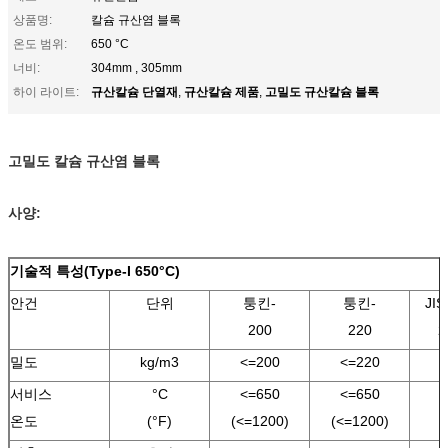
상품명:
칼슘 규산염 블록
온도 범위:
650 °C
너비:
304mm , 305mm
규산칼슘 단열재
규산칼슘 제품
고밀도 규산칼슘 블록
하이 라이트:
,
,
고밀도 칼슘 규산염 블록
사양:
기술적 특성(Type-I 650°C)
안건
단위
퉁킨-
퉁킨-
JIS
200
220
2
밀도
kg/m3
<=200
<=220
<
서비스
°C
<=650
<=650
<
온도
(°F)
(<=1200)
(<=1200)