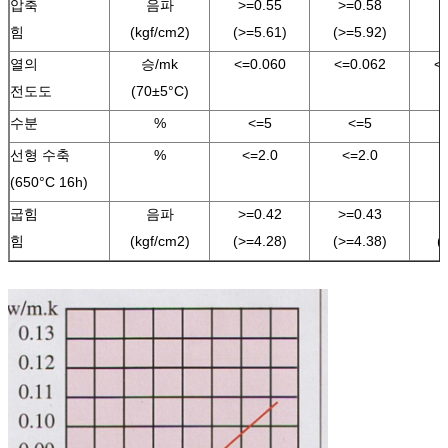
압축
음파
>=0.55
>=0.58
힘
(kgf/cm2)
(>=5.61)
(>=5.92)
열의
승/mk
<=0.060
<=0.062
<
전도도
(70±5°C)
수분
%
<=5
<=5
선형 수축
%
<=2.0
<=2.0
(650°C 16h)
굽힘
음파
>=0.42
>=0.43
힘
(kgf/cm2)
(>=4.28)
(>=4.38)
(