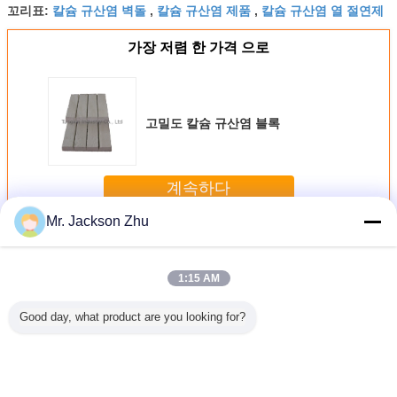
칼슘 규산염 벽돌
칼슘 규산염 제품
칼슘 규산염 열 절연제
꼬리표:
,
,
가장 저렴 한 가격 으로
고밀도 칼슘 규산염 블록
계속하다
Mr. Jackson Zhu
칼슘 규산염 구획
더 많은 것
1:15 AM
Good day, what product are you looking for?
슘 규산염
엄밀한 칼슘 규산
고밀도 칼슘 규산
열 절연제 칼슘 규
열 칼슘 
슘 규산염
염 구획 열 절연제
염 구획 절연제
산염 구획 라이트
획 절
제 널
25mm - 90mm 간
100%년 석면 자유
급 선수 915mm 길
격
로운 OEM ODM
이