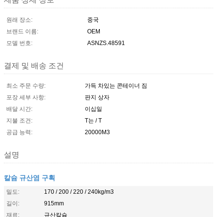
원래 장소:
중국
브랜드 이름:
OEM
모델 번호:
ASNZS.48591
결제 및 배송 조건
최소 주문 수량:
가득 차있는 콘테이너 짐
포장 세부 사항:
판지 상자
배달 시간:
이십일
지불 조건:
T는 / T
공급 능력:
20000M3
설명
칼슘 규산염 구획
밀도:
170 / 200 / 220 / 240kg/m3
길이:
915mm
재료:
규산칼슘