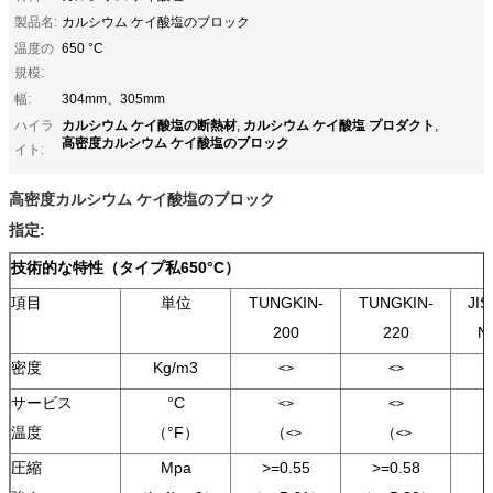
製品名:
カルシウム ケイ酸塩のブロック
温度の
650 °C
規模:
幅:
304mm、305mm
カルシウム ケイ酸塩の断熱材
カルシウム ケイ酸塩 プロダクト
ハイラ
,
,
高密度カルシウム ケイ酸塩のブロック
イト:
高密度カルシウム ケイ酸塩のブロック
指定:
技術的な特性（タイプ私650°C）
項目
単位
TUNGKIN-
TUNGKIN-
JIS
200
220
N
密度
Kg/m3
<>
<>
サービス
°C
<>
<>
温度
（°F）
（
（
<>
<>
圧縮
Mpa
>=0.55
>=0.58