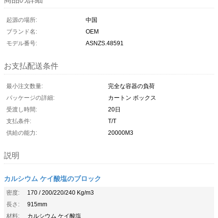
起源の場所:
中国
ブランド名:
OEM
モデル番号:
ASNZS.48591
お支払配送条件
最小注文数量:
完全な容器の負荷
パッケージの詳細:
カートン ボックス
受渡し時間:
20日
支払条件:
T/T
供給の能力:
20000M3
説明
カルシウム ケイ酸塩のブロック
密度:
170 / 200/220/240 Kg/m3
長さ:
915mm
材料:
カルシウム ケイ酸塩