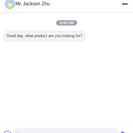
Mr. Jackson Zhu
カルシウム ケイ酸塩のブロック
多く
8:48 AM
Good day, what product are you looking for?
シウム ケ
堅いカルシウム ケ
高密度カルシウム
断熱材カルシウム
熱カルシウ
のブロッ
イ酸塩のブロック
ケイ酸塩のブロッ
ケイ酸塩のブロッ
酸塩のブ
シウム ケ
の断熱材 25mm -
クの絶縁材の
クのライト級選手
絶縁
インシュ
90mm の厚さ
100% のアスベス
915mm の長さ
ン・ボー
トス自由な OEM
ド
ODM
言語を変えて下さい
Japanese
ホーム
|
私達について
|
私達に連絡しなさい
|
地図
|
Privacy Policy
デスクトップの眺め
Copyright © 2013 - 2026 TUNGKIN INDUSTRY Co.Ltd.
All rights reserved.