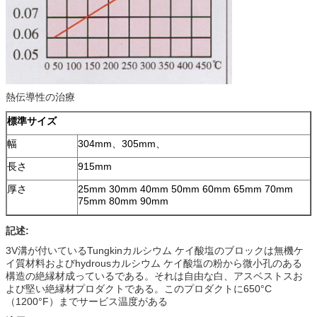
熱伝導性の治療
標準サイズ
幅
304mm、305mm、
長さ
915mm
厚さ
25mm 30mm 40mm 50mm 60mm 65mm 70mm
75mm 80mm 90mm
記述:
3V溝が付いているTungkinカルシウム ケイ酸塩のブロックは無機ケ
イ質材料およびhydrousカルシウム ケイ酸塩の粉から微小孔のある
構造の絶縁材成っているである。それは自由な白、アスベストスお
よび堅い絶縁材プロダクトである。このプロダクトに650°C
（1200°F）までサービス温度がある