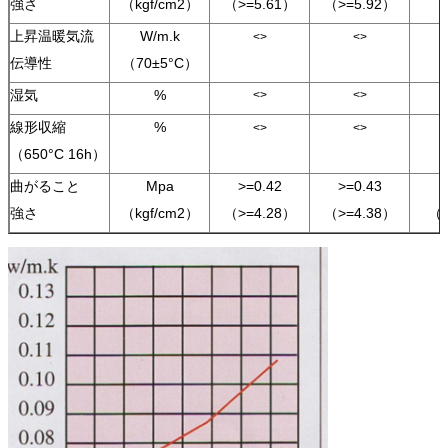
強さ
（kgf/cm2）
（>=5.61）
（>=5.92）
上昇温暖気流
W/m.k
<>
<>
伝導性
（70±5°C）
湿気
%
<>
<>
線形収縮
%
<>
<>
（650°C 16h）
曲がること
Mpa
>=0.42
>=0.43
強さ
（kgf/cm2）
（>=4.28）
（>=4.38）
（>