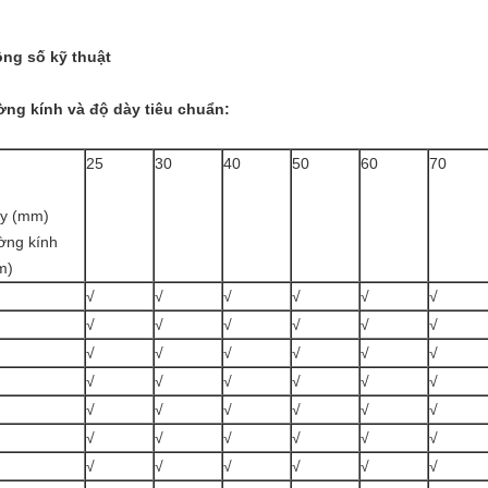
ng số kỹ thuật
ng kính và độ dày tiêu chuẩn:
25
30
40
50
60
70
y (mm)
ờng kính
m)
√
√
√
√
√
√
√
√
√
√
√
√
√
√
√
√
√
√
√
√
√
√
√
√
√
√
√
√
√
√
√
√
√
√
√
√
√
√
√
√
√
√