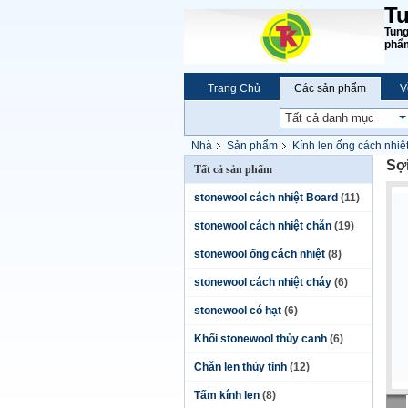
Tu
Tung
phẩm
Trang Chủ
Các sản phẩm
V
Nhà
Sản phẩm
Kính len ống cách nhiệ
Sợi
Tất cả sản phẩm
stonewool cách nhiệt Board
(11)
stonewool cách nhiệt chăn
(19)
stonewool ống cách nhiệt
(8)
stonewool cách nhiệt cháy
(6)
stonewool có hạt
(6)
Khối stonewool thủy canh
(6)
Chăn len thủy tinh
(12)
Tấm kính len
(8)