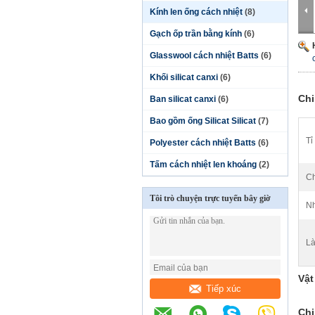
Kính len ống cách nhiệt
(8)
Gạch ốp trần bằng kính
(6)
Glasswool cách nhiệt Batts
(6)
Khối silicat canxi
(6)
Chi
Ban silicat canxi
(6)
Bao gồm ống Silicat Silicat
(7)
Tỉ
Polyester cách nhiệt Batts
(6)
Tấm cách nhiệt len ​​khoáng
(2)
Ch
Tôi trò chuyện trực tuyến bây giờ
Nh
Là
Vật
Tiếp xúc
Chi