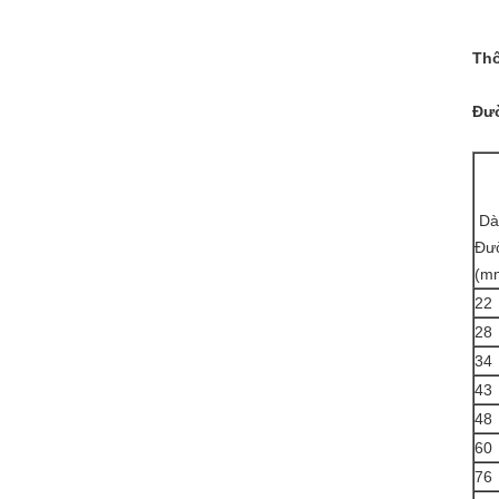
Thô
Đườ
Dà
Đư
(m
22
28
34
43
48
60
76