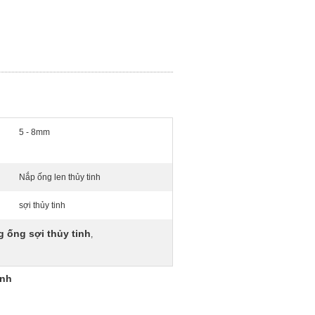
5 - 8mm
Nắp ống len thủy tinh
sợi thủy tinh
g ống sợi thủy tinh
,
ạnh