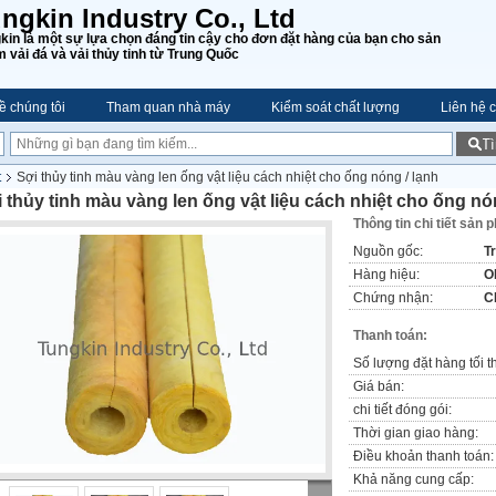
ngkin Industry Co., Ltd
kin là một sự lựa chọn đáng tin cậy cho đơn đặt hàng của bạn cho sản
 vải đá và vải thủy tinh từ Trung Quốc
ề chúng tôi
Tham quan nhà máy
Kiểm soát chất lượng
Liên hệ c
T
t
Sợi thủy tinh màu vàng len ống vật liệu cách nhiệt cho ống nóng / lạnh
 thủy tinh màu vàng len ống vật liệu cách nhiệt cho ống nó
Thông tin chi tiết sản 
Nguồn gốc:
T
Hàng hiệu:
O
Chứng nhận:
C
Thanh toán:
Số lượng đặt hàng tối t
Giá bán:
chi tiết đóng gói:
Thời gian giao hàng:
Điều khoản thanh toán:
Khả năng cung cấp: