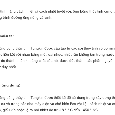
 tính năng cách nhiệt và cách nhiệt tuyệt vời, ống bông thủy tinh cứng l
g trình đường ống nóng và lạnh.
miêu tả:
ống bông thủy tinh Tungkin được cấu tạo từ các sợi thủy tinh vô cơ mịn
c liên kết với nhau bằng một loại nhựa nhiệt rắn không tan trong nước
 do thành phần khoáng chất của nó, được đúc thành các phần nguyên
 duy nhất.
 ứng dụng:
ống bông thủy tinh Tungkin được thiết kế để sử dụng trong xây dựng t
 cư và trong các nhà máy điện và chế biến làm vật liệu cách nhiệt v
h, giấu kín hoặc lộ ra nơi nhiệt độ từ -18 ° ° C đến +450 ° NS