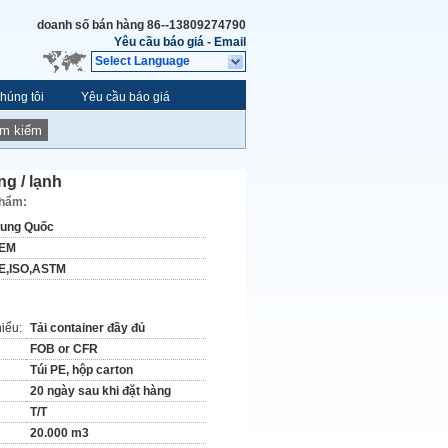
doanh số bán hàng
86--13809274790
Yêu cầu báo giá
-
Email
Select Language
húng tôi
Yêu cầu báo giá
ìm kiếm
ng / lạnh
phẩm:
rung Quốc
EM
E,ISO,ASTM
hiểu:
Tải container đầy đủ
FOB or CFR
Túi PE, hộp carton
20 ngày sau khi đặt hàng
T/T
20.000 m3