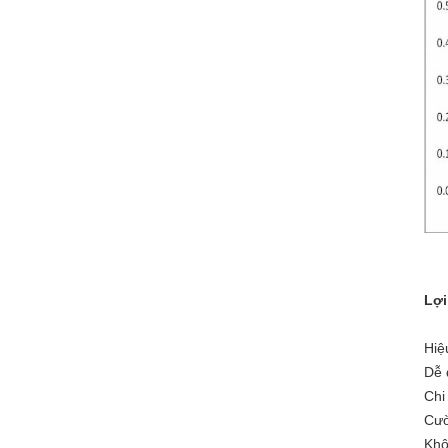
Lợi
Hiệ
Dễ 
Chi
Cườ
Khô