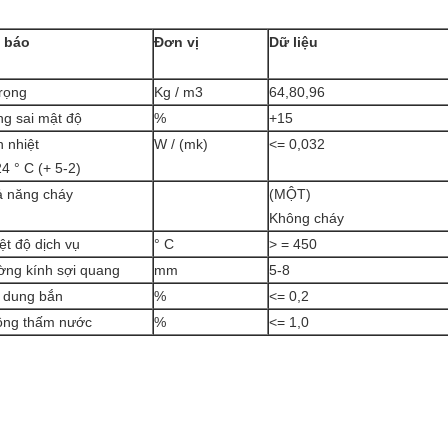
i báo
Đơn vị
Dữ liệu
trọng
Kg / m3
64,80,96
g sai mật độ
%
+15
 nhiệt
W / (mk)
<= 0,032
4 ° C (+ 5-2)
 năng cháy
(MỘT)
Không cháy
ệt độ dịch vụ
° C
> = 450
ng kính sợi quang
mm
5-8
 dung bắn
%
<= 0,2
ông thấm nước
%
<= 1,0