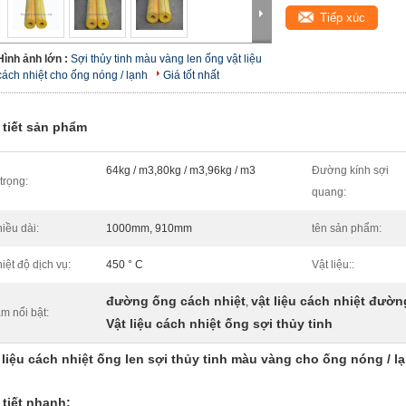
Tiếp xúc
Hình ảnh lớn :
Sợi thủy tinh màu vàng len ống vật liệu
cách nhiệt cho ống nóng / lạnh
Giá tốt nhất
 tiết sản phẩm
64kg / m3,80kg / m3,96kg / m3
Đường kính sợi
 trọng:
quang:
iều dài:
1000mm, 910mm
tên sản phẩm:
iệt độ dịch vụ:
450 ° C
Vật liệu::
đường ống cách nhiệt
vật liệu cách nhiệt đườn
,
m nổi bật:
Vật liệu cách nhiệt ống sợi thủy tinh
 liệu cách nhiệt ống len sợi thủy tinh màu vàng cho ống nóng / l
 tiết nhanh: