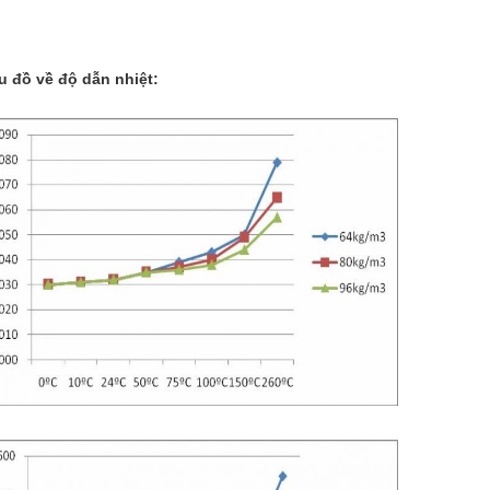
u đồ về độ dẫn nhiệt: