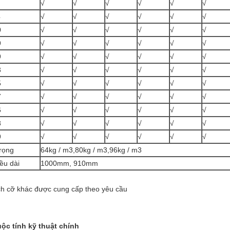
√
√
√
√
√
√
4
√
√
√
√
√
√
0
√
√
√
√
√
√
9
√
√
√
√
√
√
9
√
√
√
√
√
√
3
√
√
√
√
√
√
5
√
√
√
√
√
√
7
√
√
√
√
√
√
6
√
√
√
√
√
√
8
√
√
√
√
√
√
9
√
√
√
√
√
√
trọng
64kg / m3,80kg / m3,96kg / m3
ều dài
1000mm, 910mm
ch cỡ khác được cung cấp theo yêu cầu
ộc tính kỹ thuật chính