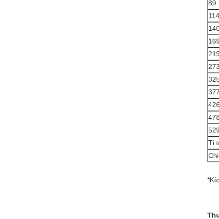
89
11
14
16
21
27
32
37
42
47
52
Tỉ 
Chi
*Kí
Thu