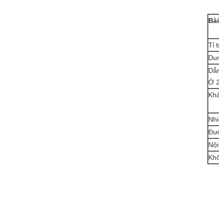
Bà
Tỉ 
Dun
Dẫn
Ở 2
Khả
Nhi
Đườ
Nội
Kh