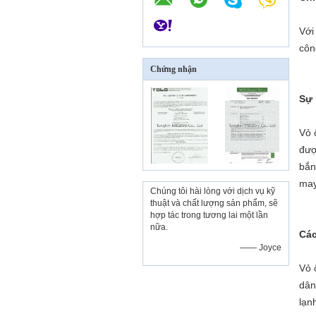
Với
côn
Chứng nhận
Sự 
Vỏ 
đượ
bắn
may
Chúng tôi hài lòng với dịch vụ kỹ
thuật và chất lượng sản phẩm, sẽ
hợp tác trong tương lai một lần
nữa.
Các
—— Joyce
Vỏ 
dân
lạn