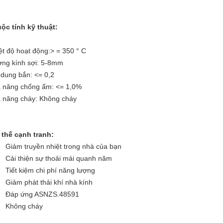
ộc tính kỹ thuật:
ệt độ hoạt động:> = 350 ° C
ng kính sợi: 5-8mm
 dung bắn: <= 0,2
 năng chống ẩm: <= 1,0%
 năng cháy: Không cháy
 thế cạnh tranh:
Giảm truyền nhiệt trong nhà của bạn
Cải thiện sự thoải mái quanh năm
Tiết kiệm chi phí năng lượng
Giảm phát thải khí nhà kính
Đáp ứng ASNZS.48591
Không cháy