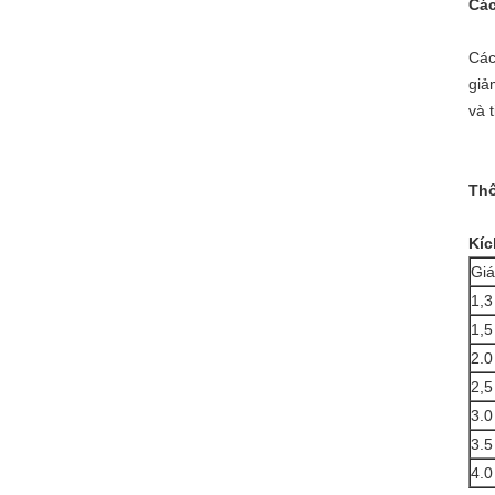
Các
Các
giả
và 
Thô
Kíc
Giá
1,3
1,5
2.0
2,5
3.0
3.5
4.0