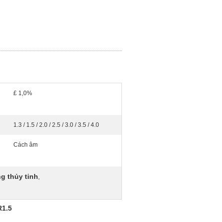
£ 1,0%
1.3 / 1.5 / 2.0 / 2.5 / 3.0 / 3.5 / 4.0
Cách âm
ng thủy tinh
,
R1.5