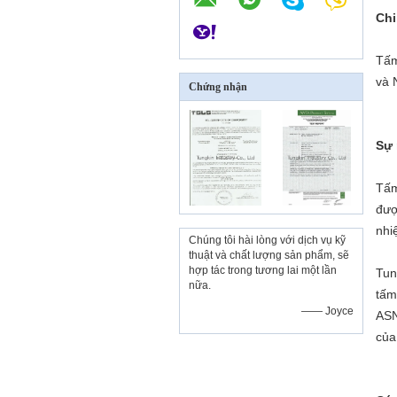
Chi
Tấm
và 
Chứng nhận
Sự 
Tấm
đượ
nhi
Chúng tôi hài lòng với dịch vụ kỹ
thuật và chất lượng sản phẩm, sẽ
hợp tác trong tương lai một lần
Tun
nữa.
tấm
—— Joyce
ASN
của