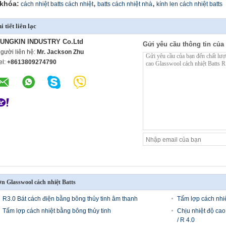
,
,
khóa:
cách nhiệt batts cách nhiệt
batts cách nhiệt nhà
kính len cách nhiệt batts
i tiết liên lạc
UNGKIN INDUSTRY Co.Ltd
Gửi yêu cầu thông tin của 
gười liên hệ:
Mr. Jackson Zhu
el:
+8613809274790
n Glasswool cách nhiệt Batts
R3.0 Bát cách điện bằng bông thủy tinh âm thanh
Tấm lợp cách nhi
Tấm lợp cách nhiệt bằng bông thủy tinh
Chịu nhiệt độ cao
/ R 4.0