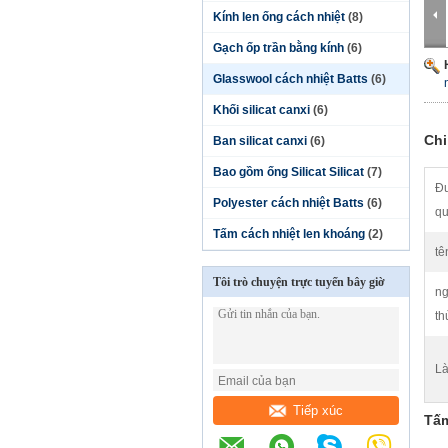
Kính len ống cách nhiệt
(8)
Gạch ốp trần bằng kính
(6)
Glasswool cách nhiệt Batts
(6)
Khối silicat canxi
(6)
Chi
Ban silicat canxi
(6)
Bao gồm ống Silicat Silicat
(7)
Đư
Polyester cách nhiệt Batts
(6)
qu
Tấm cách nhiệt len ​​khoáng
(2)
tê
Tôi trò chuyện trực tuyến bây giờ
ng
th
Là
Tiếp xúc
Tấm