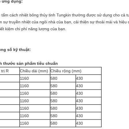
 ứng dụng:
 tấm cách nhiệt bông thủy tinh Tungkin thường được sử dụng cho cả t
m sự truyền nhiệt của ngôi nhà của bạn, cải thiện sự thoải mái và hiệ
tiết kiệm chi phí năng lượng của bạn.
ng số kỹ thuật:
h thước sản phẩm tiêu chuẩn
 trị R
Chiều dài (mm)
Chiều rộng (mm)
1160
580
430
1160
580
430
1160
580
430
1160
580
430
1160
580
430
1160
580
430
1160
580
430