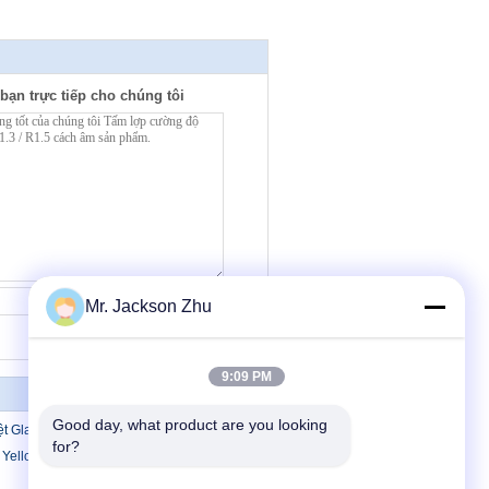
bạn trực tiếp cho chúng tôi
Tiếp xúc
Mr. Jackson Zhu
9:09 PM
Good day, what product are you looking 
ệt Glasswool
for?
 Yellow Glasswool cách nhiệt Batts R 3.5