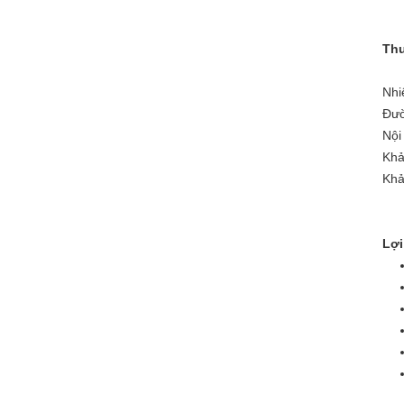
Thu
Nhi
Đườ
Nội
Khả
Khả
Lợi