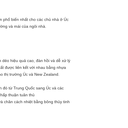
n phổ biến nhất cho các chủ nhà ở Úc
ường và mái của ngôi nhà.
n dẻo hiệu quả cao, đàn hồi và dễ xử lý
hất được liên kết với nhau bằng nhựa
ho thị trường Úc và New Zealand.
nh đó từ Trung Quốc sang Úc và các
chấp thuận tuân thủ
và chăn cách nhiệt bằng bông thủy tinh