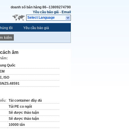
doanh số bán hàng
86--13809274790
Yêu cầu báo giá
-
Email
Select Language
húng tôi
Yêu cầu báo giá
ìm kiếm
 cách âm
phẩm:
rung Quốc
EM
E, ISO
SNZS.48591
hiểu:
Tải container đầy đủ
Túi PE co ngót
Sẽ được thảo luận
Sẽ được thảo luận
10000 tấn