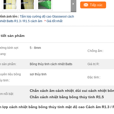
Tiếp xúc
Hình ảnh lớn :
Tấm lợp cường độ cao Glasswool cách
nhiệt Batts R1.3 / R1.5 cách âm
Giá tốt nhất
 tiết sản phẩm
ờng kính sợi
5 - 8mm
Chống ẩm::
ang:
n sản phẩm:
Bông thủy tinh cách nhiệt Batts
Giá trị R:
uyên liệu bông
sợi thủy tinh
Đặc tính::
ủy tinh::
Chắn cách âm cách nhiệt
dùi cui cách nhiệt bô
,
m nổi bật:
Chắn cách nhiệt bằng bông thủy tinh R1.5
 lợp cách nhiệt bằng bông thủy tinh mật độ cao Cách âm R1.3 / 