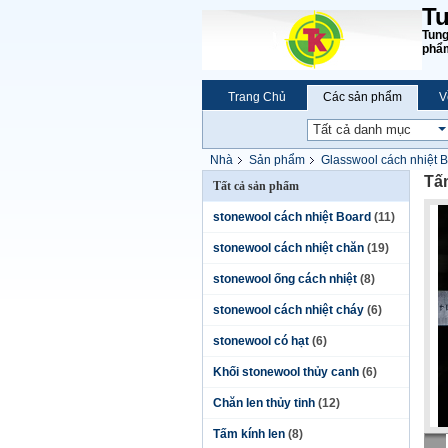
Tu
Tung
phẩm
Trang Chủ
Các sản phẩm
V
Nhà
Sản phẩm
Glasswool cách nhiệt B
Tấm
Tất cả sản phẩm
stonewool cách nhiệt Board
(11)
stonewool cách nhiệt chăn
(19)
stonewool ống cách nhiệt
(8)
stonewool cách nhiệt cháy
(6)
stonewool có hạt
(6)
Khối stonewool thủy canh
(6)
Chăn len thủy tinh
(12)
Tấm kính len
(8)