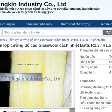
ngkin Industry Co., Ltd
kin là một sự lựa chọn đáng tin cậy cho đơn đặt hàng của bạn cho sản
 vải đá và vải thủy tinh từ Trung Quốc
ề chúng tôi
Tham quan nhà máy
Kiểm soát chất lượng
Liên hệ c
T
atts
Tấm lợp cường độ cao Glasswool cách nhiệt Batts R1.3 / R1.5 cách âm
 lợp cường độ cao Glasswool cách nhiệt Batts R1.3 / R1.5
Thông tin chi tiết sản 
Nguồn gốc:
T
Hàng hiệu:
O
Chứng nhận:
C
Số mô hình:
A
Thanh toán:
Số lượng đặt hàng tối t
chi tiết đóng gói:
Thời gian giao hàng:
Điều khoản thanh toán:
Khả năng cung cấp: