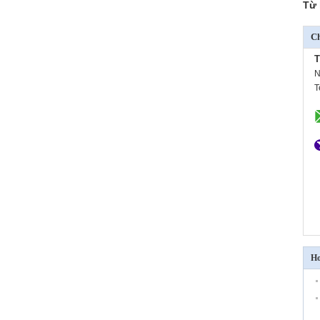
Từ 
Ch
T
N
T
Hơ