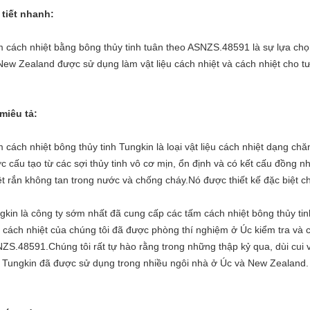
 tiết nhanh:
 cách nhiệt bằng bông thủy tinh tuân theo ASNZS.48591 là sự lựa chọ
New Zealand được sử dụng làm vật liệu cách nhiệt và cách nhiệt cho t
miêu tả:
 cách nhiệt bông thủy tinh Tungkin là loại vật liệu cách nhiệt dạng chă
c cấu tạo từ các sợi thủy tinh vô cơ mịn, ổn định và có kết cấu đồng n
ệt rắn không tan trong nước và chống cháy.Nó được thiết kế đặc biệt c
gkin là công ty sớm nhất đã cung cấp các tấm cách nhiệt bông thủy ti
 cách nhiệt của chúng tôi đã được phòng thí nghiệm ở Úc kiểm tra và 
ZS.48591.Chúng tôi rất tự hào rằng trong những thập kỷ qua, dùi cui 
 Tungkin đã được sử dụng trong nhiều ngôi nhà ở Úc và New Zealand.