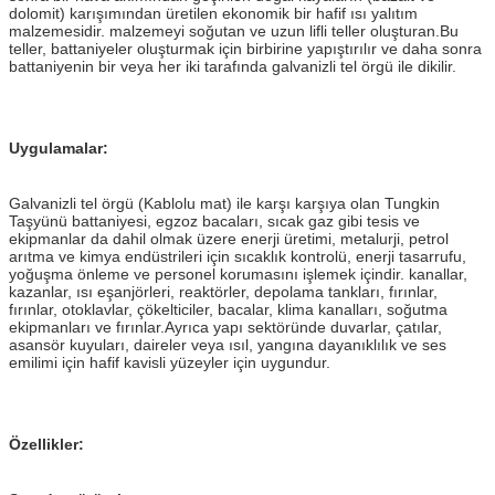
dolomit) karışımından üretilen ekonomik bir hafif ısı yalıtım
malzemesidir. malzemeyi soğutan ve uzun lifli teller oluşturan.Bu
teller, battaniyeler oluşturmak için birbirine yapıştırılır ve daha sonra
battaniyenin bir veya her iki tarafında galvanizli tel örgü ile dikilir.
Uygulamalar:
Galvanizli tel örgü (Kablolu mat) ile karşı karşıya olan Tungkin
Taşyünü battaniyesi, egzoz bacaları, sıcak gaz gibi tesis ve
ekipmanlar da dahil olmak üzere enerji üretimi, metalurji, petrol
arıtma ve kimya endüstrileri için sıcaklık kontrolü, enerji tasarrufu,
yoğuşma önleme ve personel korumasını işlemek içindir. kanallar,
kazanlar, ısı eşanjörleri, reaktörler, depolama tankları, fırınlar,
fırınlar, otoklavlar, çökelticiler, bacalar, klima kanalları, soğutma
ekipmanları ve fırınlar.Ayrıca yapı sektöründe duvarlar, çatılar,
asansör kuyuları, daireler veya ısıl, yangına dayanıklılık ve ses
emilimi için hafif kavisli yüzeyler için uygundur.
Özellikler: