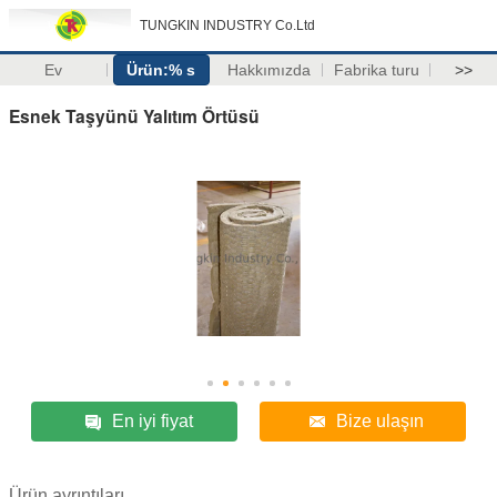
TUNGKIN INDUSTRY Co.Ltd
Ev
Ürün:% s
Hakkımızda
Fabrika turu
>>
Esnek Taşyünü Yalıtım Örtüsü
En iyi fiyat
Bize ulaşın
Ürün ayrıntıları