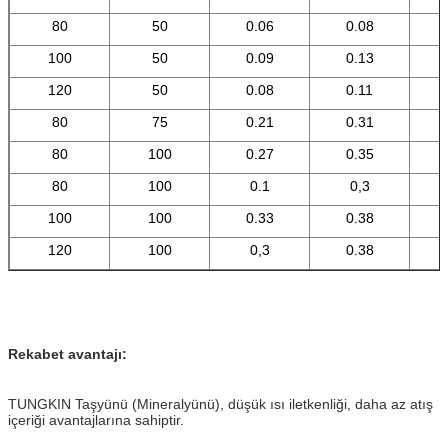
80
50
0.06
0.08
100
50
0.09
0.13
120
50
0.08
0.11
80
75
0.21
0.31
80
100
0.27
0.35
80
100
0.1
0,3
100
100
0.33
0.38
120
100
0,3
0.38
Rekabet avantajı:
TUNGKIN Taşyünü (Mineralyünü), düşük ısı iletkenliği, daha az atış
içeriği avantajlarına sahiptir.