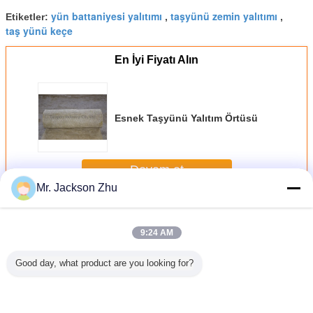
yün battaniyesi yalıtımı
taşyünü zemin yalıtımı
Etiketler:
,
,
taş yünü keçe
En İyi Fiyatı Alın
Esnek Taşyünü Yalıtım Örtüsü
Devam et
Mr. Jackson Zhu
Taşyünü Yalıtım Örtüsü
Daha
9:24 AM
Good day, what product are you looking for?
gü Özel
Haddelenmiş
Alüminyum Folyo
Mineral Yün
Yanmaz T
Taşyünü
Taşyünü Yalıtım
ile Kaplanmış
Yalıtım Örtüsü,
Yalıtım 
Battaniye
Örtüsü Hafif Yapı
Esnek Taşyünü
Ses Emme