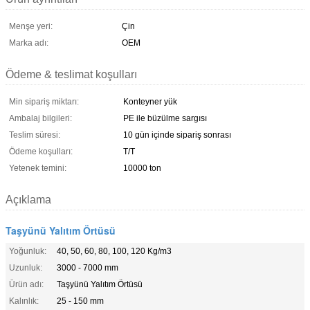
Menşe yeri:
Çin
Marka adı:
OEM
Ödeme & teslimat koşulları
Min sipariş miktarı:
Konteyner yük
Ambalaj bilgileri:
PE ile büzülme sargısı
Teslim süresi:
10 gün içinde sipariş sonrası
Ödeme koşulları:
T/T
Yetenek temini:
10000 ton
Açıklama
Taşyünü Yalıtım Örtüsü
Yoğunluk:
40, 50, 60, 80, 100, 120 Kg/m3
Uzunluk:
3000 - 7000 mm
Ürün adı:
Taşyünü Yalıtım Örtüsü
Kalınlık:
25 - 150 mm