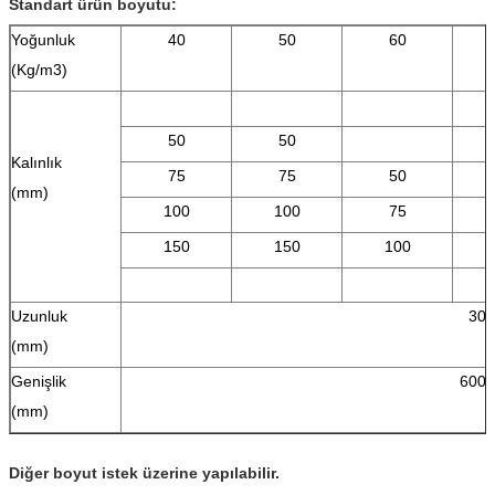
Standart ürün boyutu:
Yoğunluk
40
50
60
(Kg/m3)
50
50
Kalınlık
75
75
50
(mm)
100
100
75
150
150
100
Uzunluk
300
(mm)
Genişlik
600 
(mm)
Diğer boyut istek üzerine yapılabilir.