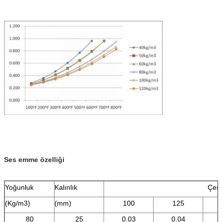
Ses emme özelliği
Yoğunluk
Kalınlık
Çeşi
(Kg/m3)
(mm)
100
125
80
25
0.03
0.04