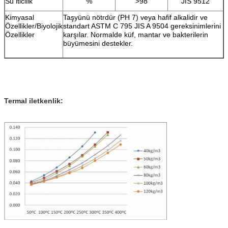
Su iticilik
%
>98
JIS 9512
Kimyasal
Taşyünü nötrdür (PH 7) veya hafif alkalidir ve
Özellikler/Biyolojik
standart ASTM C 795 JIS A 9504 gereksinimlerini
Özellikler
karşılar. Normalde küf, mantar ve bakterilerin
büyümesini destekler.
Termal iletkenlik: