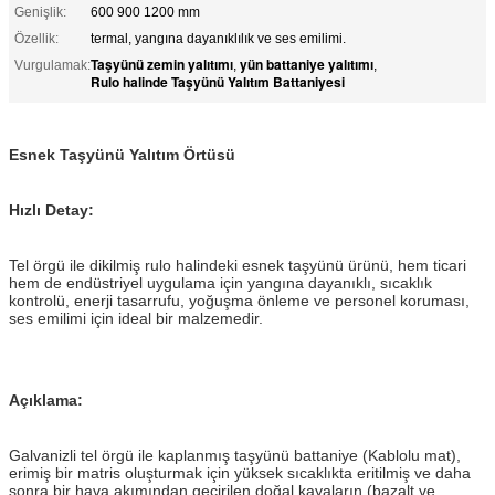
Genişlik:
600 900 1200 mm
Özellik:
termal, yangına dayanıklılık ve ses emilimi.
Taşyünü zemin yalıtımı
yün battaniye yalıtımı
Vurgulamak:
,
,
Rulo halinde Taşyünü Yalıtım Battaniyesi
Esnek Taşyünü Yalıtım Örtüsü
Hızlı Detay:
Tel örgü ile dikilmiş rulo halindeki esnek taşyünü ürünü, hem ticari
hem de endüstriyel uygulama için yangına dayanıklı, sıcaklık
kontrolü, enerji tasarrufu, yoğuşma önleme ve personel koruması,
ses emilimi için ideal bir malzemedir.
Açıklama:
Galvanizli tel örgü ile kaplanmış taşyünü battaniye (Kablolu mat),
erimiş bir matris oluşturmak için yüksek sıcaklıkta eritilmiş ve daha
sonra bir hava akımından geçirilen doğal kayaların (bazalt ve