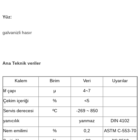
Yüz:
galvanizli hasır
Ana Teknik veriler
Kalem
Birim
Veri
Uyarılar
lif çapı
μ
4~7
Çekim içeriği
%
<5
Servis derecesi
ºC
-269 ~ 850
yanıcılık
yanmaz
DIN 4102
Nem emilimi
%
0,2
ASTM C-553-70