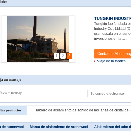
brica
TUNGKIN INDUSTR
Tungkin fue fundada e
Industry Co., Ltd.Ltd 
gran escala en el sur 
inversiones en la ... ..
Contactar Ahora h
1
2
3
Viaje de la fábrica
ja un mensaje
Más productos
o de stonewool
Manta de aislamiento de stonewool
Aislamiento del tubo 