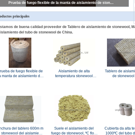
Aislamiento bajo del tubo de stonewool del polvo, tubo del aislamiento térmico de las lanas minerales
oductos principales
stamos de buena calidad proveedor de Tablero de aislamiento de stonewool, M
islamiento del tubo de stonewool de China.
rueba de fuego flexible de
Aislamiento de alta
Tablero de aislam
a manta de aislamiento de
temperatura stonewool
de stonewool 
tonewool grueso de 25m m
insonoro, cubierta rígida del
resistencia de fu
- de 150m m
tubo del tubo de stonewool
40kg/m3 grueso,
nchura del tablero 600m m
Suele el aislamiento del
Cubierta da alta t
 stonewool del aislamiento
fuego de stonewool, ºC flojo
1000ºC del tubo de