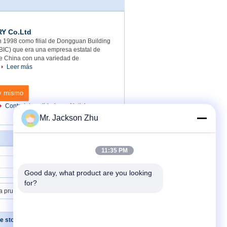
Y Co.Ltd
n 1998 como filial de Dongguan Building
(DBIC) que era una empresa estatal de
de China con una variedad de
.
Leer más
oy mismo
Control de calidad
Noticias
Mr. Jackson Zhu
11:35 PM
Contacto
Good day, what product are you looking 
for?
Tablero de aislamiento de sonido de las lanas de cristal de la prueba de fuego 96 Kg/m3, manta de las lanas de roca
de stonewool
Éntrenos en contacto con