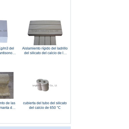
esistencia
hecho frente con el tejido de
l
cristal negro
Kg/m3 del
Aislamiento rígido del ladrillo
 antisonoro
del silicato del calcio de la
icato
resistencia de fuego con los
surcos 3V
nto de las
cubierta del tubo del silicato
 manta de
del calcio de 650 °C
absorción