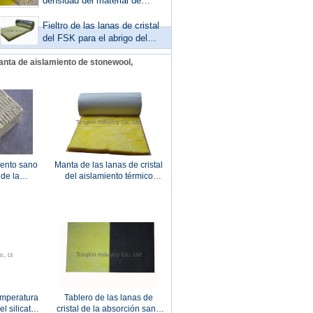
minerales
densidad del material de
aislamiento del tubo de
stonewool ISO
Fieltro de las lanas de cristal
del FSK para el abrigo del
conducto, aislamiento
anta de aislamiento de stonewool,
combinado de la fibra de
vidrio
iento sano
Manta de las lanas de cristal
de la
del aislamiento térmico
ego 50m m
hecha frente con el lienzo
 50kg/m3
ligero metalizado blanco
Kraft
emperatura
Tablero de las lanas de
l silicato
cristal de la absorción sana