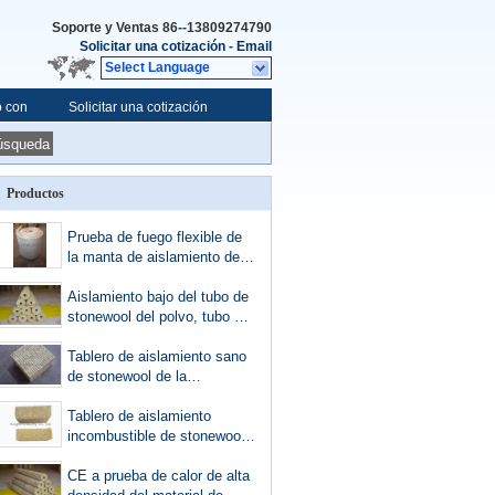
Soporte y Ventas
86--13809274790
Solicitar una cotización
-
Email
Select Language
o con
Solicitar una cotización
úsqueda
Productos
Prueba de fuego flexible de
la manta de aislamiento de
stonewool grueso de 25m m
- de 150m m
Aislamiento bajo del tubo de
stonewool del polvo, tubo del
aislamiento térmico de las
lanas minerales
Tablero de aislamiento sano
de stonewool de la
resistencia de fuego
Tablero de aislamiento
incombustible de stonewool,
CE ISO del tablero de
aislamiento de las lanas
CE a prueba de calor de alta