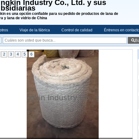
ngkin Industry Co., Ltd. y sus
bsidiarias
kin es una opción confiable para su pedido de productos de lana de
ra y lana de vidrio de China
otros
Viaje de la fábrica
Control de calidad
Éntrenos en contact
B
2
3
4
5
6