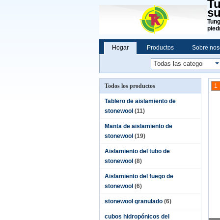
Tu
su
Tung
pied
Hogar
Productos
Sobre nos
Todos los productos
1
Tablero de aislamiento de
stonewool
(11)
Manta de aislamiento de
stonewool
(19)
Aislamiento del tubo de
stonewool
(8)
Aislamiento del fuego de
stonewool
(6)
stonewool granulado
(6)
cubos hidropónicos del