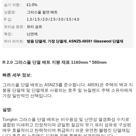
습기 저항::
£1.0%
상품명:
그라스울 절연 배트
R 값:
1.3 / 1.5 / 2.0 / 2.5 / 3.0 / 3.5 / 4.0
유리솜 원료::
유리 섬유
특징::
난연제
방음 단열재
가정 단열재
ASNZS.48591 Glasswool 단열재
하이 라이트:
,
,
R 2.0 그라스울 단열 배트 지붕 재료 1160mm * 580mm
빠른 세부 정보:
그라스울 단열 배트는 ASNZS를 준수합니다. 48591은 주택의 벽과 지
붕용 단열재 및 단열재로 사용되는 호주 및 뉴질랜드 주택 소유자에게
가장 일반적인 선택입니다.
설명:
Tungkin 그라스울 단열 배트는 비수용성 및 난연성 열경화성 수지로
결합된 미세하고 안정적이며 균일한 질감의 무기 유리 섬유로 구성된
매우 효율적이고 탄력적이며 취급하기 쉬운 유연한 블랭킷 단열재입
니다.호주 및 뉴질랜드 시장을 위해 특별히 설계되었습니다.