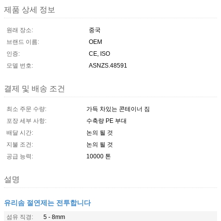
제품 상세 정보
원래 장소:
중국
브랜드 이름:
OEM
인증:
CE, ISO
모델 번호:
ASNZS.48591
결제 및 배송 조건
최소 주문 수량:
가득 차있는 콘테이너 짐
포장 세부 사항:
수축량 PE 부대
배달 시간:
논의 될 것
지불 조건:
논의 될 것
공급 능력:
10000 톤
설명
유리솜 절연제는 전투합니다
섬유 직경:
5 - 8mm