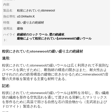
内容:
製品名:
粒状にされていたstonewool
熱伝導性:
≤0.044w/m.K
特徴:
緩い盛り土の絶縁材
使用法:
建物
絶縁材のロック ウール
壁の絶縁材
ハイライ
,
,
建物によって粒状にされているstonewoolの緩いウール
ト:
粒状にされていたstonewoolの緩い盛り土の絶縁材
適用:
粒状にされていたstonewoolの緩いウールは広く利用されて不規則な
スペースを満たすために、断熱材の構造の開きはまた、耐火性およ
びそれのための鉄骨構造の建物に吹きかかるためにmineralwoolの音
響の天井板を製造する主要な材料である。
記述:
粒状にされていたstonewoolの緩いウールは材料を冷却し、長い繊維
状の繊維を形作る空気流れを通して渡される溶解したマトリックス
を形作るために高温で溶ける自然な石の混合物から（玄武岩および
ドロマイト）製造される。