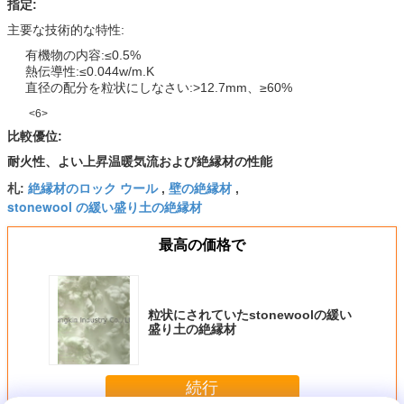
指定:
主要な技術的な特性:
有機物の内容:≤0.5%
熱伝導性:≤0.044w/m.K
直径の配分を粒状にしなさい:>12.7mm、≥60%
<6>
比較優位:
耐火性、よい上昇温暖気流および絶縁材の性能
絶縁材のロック ウール
壁の絶縁材
札:
,
,
stonewool の緩い盛り土の絶縁材
最高の価格で
粒状にされていたstonewoolの緩い
盛り土の絶縁材
続行