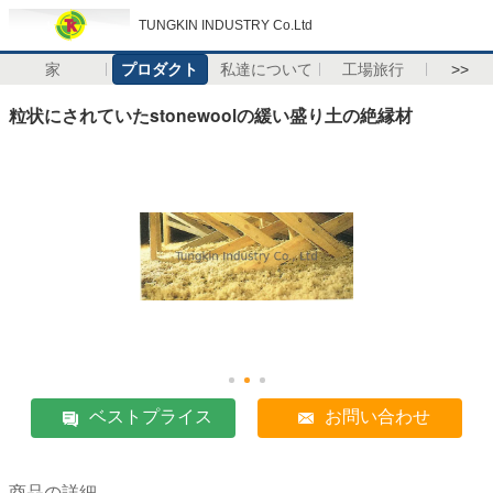
TUNGKIN INDUSTRY Co.Ltd
家
プロダクト
私達について
工場旅行
>>
粒状にされていたstonewoolの緩い盛り土の絶縁材
ベストプライス
お問い合わせ
商品の詳細