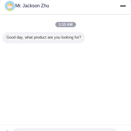
Mr. Jackson Zhu
粒状にされていた stonewool
多く
1:15 AM
Good day, what product are you looking for?
気流によ
天井板のセリウム
、白によってのた
白は stonewool の
粒状にさ
にされて
ISO のための
めの粒状にされて
防音、緩いロック
stonewo
ewool は
stonewool の粒状
いた stonewool を
ウールの盛り土の
の絶
縁材、
にされていた健全
造ること粒状にさ
絶縁材を粒状にし
ool の絶縁
な絶縁材を緩めて
れている
ました
ます満た
下さい
Mineralwool 耐火
言語を変えて下さい
ます
性にして下さい
Japanese
ホーム
|
私達について
|
私達に連絡しなさい
|
地図
|
Privacy Policy
デスクトップの眺め
Copyright © 2013 - 2026 TUNGKIN INDUSTRY Co.Ltd.
All rights reserved.