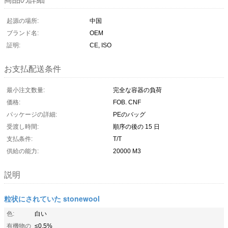
起源の場所:
中国
ブランド名:
OEM
証明:
CE, ISO
お支払配送条件
最小注文数量:
完全な容器の負荷
価格:
FOB. CNF
パッケージの詳細:
PEのバッグ
受渡し時間:
順序の後の 15 日
支払条件:
T/T
供給の能力:
20000 M3
説明
粒状にされていた stonewool
色:
白い
有機物の
≤0.5%