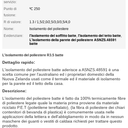
servizio:
Punto di
ºC 250
fusione:
R di valore:
1.3 / 1,5/2,0/2,5/3,0/3,5/4,0
Nome:
Isolamento del poliestere
l'isolamento del soffitto batte
l'isolamento del tetto batte
Evidenziare:
,
,
L'isolamento della parete del poliestere ASNZS.48591
batte
L'isolamento del poliestere R3.5 batte
Dettaglio rapido:
L'isolamento del poliestere batte aderisce a ASNZS.48591 è una
scelta comune per l'australiano ed i proprietari domestici della
Nuova Zelanda usati come il termale ed il materiale di isolamento
per la parete ed il tetto della casa.
Descrizione:
L'isolamento del poliestere batte è fatto da 100% termicamente fibre
di poliestere legate quale la materia prima proviene da materiale
riciclato P.E.T (polietilene tereftalato), (la fibra di poliestere dei chiari
contenitori di bevanda di plastica) è comunemente usata nelle
applicazioni della lettiera e dell'abbigliamento in modo da in nessun
maschere dei guanti o vestiti di caldaia richiesti per trattare questo
prodotto.