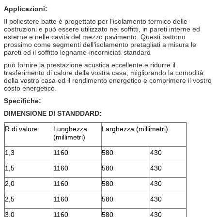
Applicazioni:
Il poliestere batte è progettato per l'isolamento termico delle
costruzioni e può essere utilizzato nei soffitti, in pareti interne ed
esterne e nelle cavità del mezzo pavimento. Questi battono
prossimo come segmenti dell'isolamento pretagliati a misura le
pareti ed il soffitto legname-incorniciati standard
può fornire la prestazione acustica eccellente e ridurre il
trasferimento di calore della vostra casa, migliorando la comodità
della vostra casa ed il rendimento energetico e comprimere il vostro
costo energetico.
Specifiche:
DIMENSIONE DI STANDDARD:
R di valore
Lunghezza
Larghezza (millimetri)
(millimetri)
1,3
1160
580
430
1,5
1160
580
430
2,0
1160
580
430
2,5
1160
580
430
3,0
1160
580
430