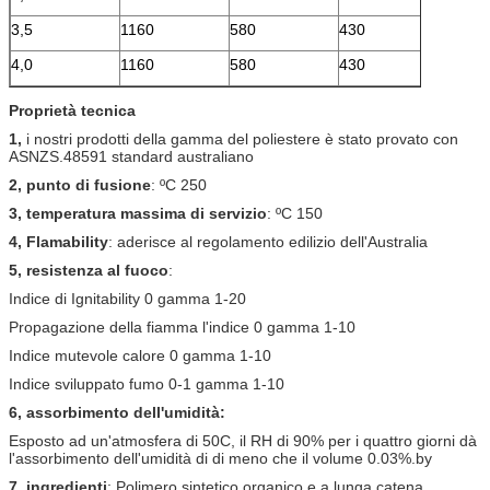
3,5
1160
580
430
4,0
1160
580
430
Proprietà tecnica
1,
i nostri prodotti della gamma del poliestere è stato provato con
ASNZS.48591 standard australiano
2, punto di fusione
: ºC 250
3, temperatura massima di servizio
: ºC 150
4, Flamability
: aderisce al regolamento edilizio dell'Australia
5, resistenza al fuoco
:
Indice di Ignitability 0 gamma 1-20
Propagazione della fiamma l'indice 0 gamma 1-10
Indice mutevole calore 0 gamma 1-10
Indice sviluppato fumo 0-1 gamma 1-10
6, assorbimento dell'umidità:
Esposto ad un'atmosfera di 50C, il RH di 90% per i quattro giorni dà
l'assorbimento dell'umidità di di meno che il volume 0.03%.by
7, ingredienti
: Polimero sintetico organico e a lunga catena