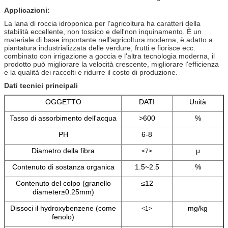
Applicazioni:
La lana di roccia idroponica per l'agricoltura ha caratteri della
stabilità eccellente, non tossico e dell'non inquinamento. È un
materiale di base importante nell'agricoltura moderna, è adatto a
piantatura industrializzata delle verdure, frutti e fiorisce ecc.
combinato con irrigazione a goccia e l'altra tecnologia moderna, il
prodotto può migliorare la velocità crescente, migliorare l'efficienza
e la qualità dei raccolti e ridurre il costo di produzione.
Dati tecnici principali
OGGETTO
DATI
Unità
Tasso di assorbimento dell'acqua
>600
%
PH
6-8
Diametro della fibra
μ
<7>
Contenuto di sostanza organica
1.5~2.5
%
Contenuto del colpo (granello
≤12
diameter≥0.25mm)
Dissoci il hydroxybenzene (come
mg/kg
<1>
fenolo)