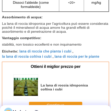
Dissoci l'aldeide (come
mg/kg
<20>
formaldeide)
Assorbimento di acqua:
La lana di roccia idroponica per l'agricoltura può essere considerata
poichè il mineralwool di acqua amore ha grandi effetti di
assorbimento e di penetrazione di acqua.
Vantaggio competitivo:
stabilità, non tossico eccellenti e non inquinamento
lana di roccia che pianta i cubi
Etichette:
,
la lana di roccia coltiva i cubi
lana di roccia per le piante
,
Ottieni il miglior prezzo per
La lana di roccia idroponica
coltiva i cubi
Continua