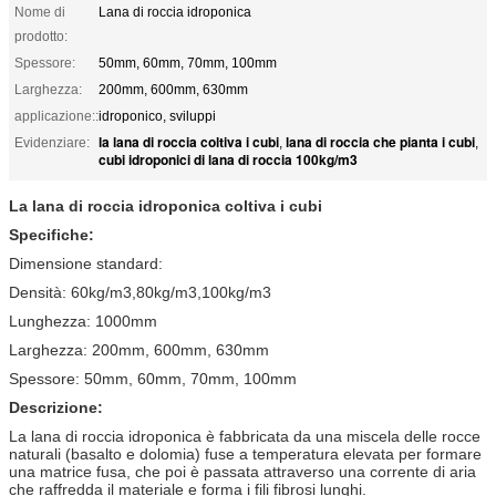
Nome di
Lana di roccia idroponica
prodotto:
Spessore:
50mm, 60mm, 70mm, 100mm
Larghezza:
200mm, 600mm, 630mm
applicazione::
idroponico, sviluppi
la lana di roccia coltiva i cubi
lana di roccia che pianta i cubi
Evidenziare:
,
,
cubi idroponici di lana di roccia 100kg/m3
La lana di roccia idroponica coltiva i cubi
Specifiche:
Dimensione standard:
Densità: 60kg/m3,80kg/m3,100kg/m3
Lunghezza: 1000mm
Larghezza: 200mm, 600mm, 630mm
Spessore: 50mm, 60mm, 70mm, 100mm
Descrizione:
La lana di roccia idroponica è fabbricata da una miscela delle rocce
naturali (basalto e dolomia) fuse a temperatura elevata per formare
una matrice fusa, che poi è passata attraverso una corrente di aria
che raffredda il materiale e forma i fili fibrosi lunghi.