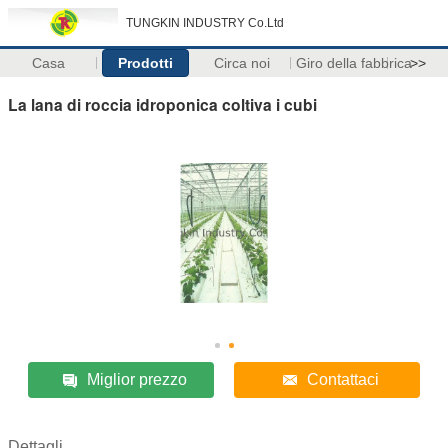
TUNGKIN INDUSTRY Co.Ltd
Casa
Prodotti
Circa noi
Giro della fabbrica
>>
La lana di roccia idroponica coltiva i cubi
Miglior prezzo
Contattaci
Dettagli