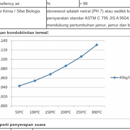
ellency air
%
> 98
at Kimia / Sifat Biologis
stonewool adalah netral (PH 7) atau sedikit
persyaratan standar ASTM C 795 JIS A 9504.
mendukung pertumbuhan jamur, jamur dan ba
an konduktivitas termal:
perti penyerapan suara