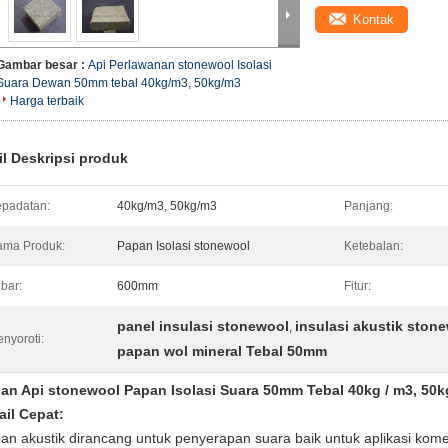
Kontak
Gambar besar :
Api Perlawanan stonewool Isolasi
Suara Dewan 50mm tebal 40kg/m3, 50kg/m3
Harga terbaik
il Deskripsi produk
padatan:
40kg/m3, 50kg/m3
Panjang:
ma Produk:
Papan Isolasi stonewool
Ketebalan:
bar:
600mm
Fitur:
panel insulasi stonewool
insulasi akustik ston
,
nyoroti:
papan wol mineral Tebal 50mm
an Api stonewool Papan Isolasi Suara 50mm Tebal 40kg / m3, 50k
ail Cepat:
an akustik dirancang untuk penyerapan suara baik untuk aplikasi komer