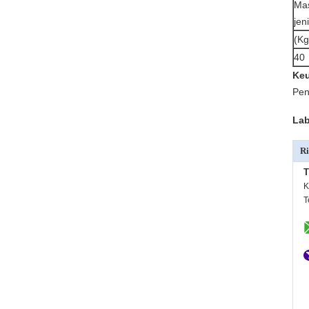
Ma
jen
(Kg
40
Keu
Pen
Lab
Ri
T
K
T