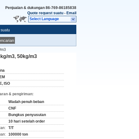
Penjualan & dukungan
86-769-86185838
Quote request suatu
-
Email
Select Language
 suatu
ncarian
g/m3
0kg/m3, 50kg/m3
ina
EM
E, ISO
aran & pengiriman:
Wadah penuh beban
CNF
Bungkus penyusutan
10 hari setelah order
ran:
T/T
an:
100000 ton