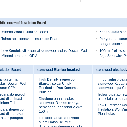
bih stonewool Insulation Board
Mineral Wool Insulation Board
Kedap suara ston
Tahan api stonewool Insulation Board
Penyerapan suara
dengan aluminium
Low Konduktivitas termal stonewool Isolasi Dewan, Wol
100mm Yellow sto
Mineral lembaran OEM
Baja Sandwich P
ulation Board
stonewool Blanket insulasi
stonewool pipa isol
vitas termal
High Density stonewool
Tinggi suhu pipa is
olasi Dewan, Wol
Blanket Isolasi Untuk
stonewool Kedap S
baran OEM
Resdential Dan Komersial
stonewool pipa Co
Building
suara stonewool
Isolasi pipa stone
oard dilaminasi
Digulung bahan isolasi
untuk jalur pipa pa
inium Foil
stonewool Blanket cahaya
Low Dust stonewoo
berat bangunan tebal 25mm -
uara stonewool
Insulation, Wol Mi
150mm
oard dihadapkan
Pipa Isolasi
hitam jaringan
Fleksibel lantai stonewool
suara isolasi selimut
dihadapkan dengan kaca kain