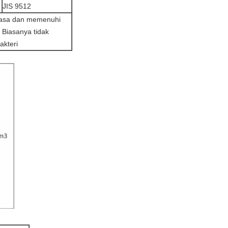
JIS 9512
 basa dan memenuhi
 Biasanya tidak
kteri