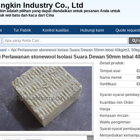
ngkin Industry Co., Ltd
kin adalah pilihan yang dapat diandalkan untuk pesanan Anda untuk
uk wol batu dan kaca dari Cina
i
Tur Pabrik
Kontrol kualitas
Hubungi kami
Quote request
Pe
oard
Api Perlawanan stonewool Isolasi Suara Dewan 50mm tebal 40kg/m3, 50k
i Perlawanan stonewool Isolasi Suara Dewan 50mm tebal 4
Detail produk:
Tempat asal:
C
Nama merek:
O
Sertifikasi:
C
Syarat-syarat pembay
Kuantitas min Order:
Harga:
Kemasan rincian:
Waktu pengiriman:
Syarat-syarat pembaya
Menyediakan kemampu