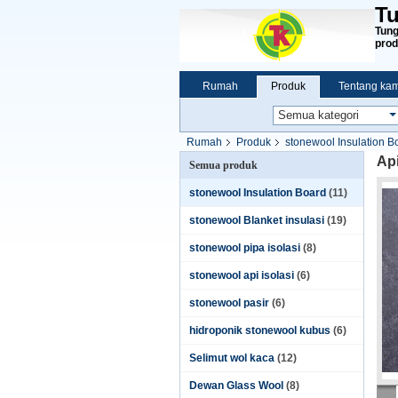
Tu
Tung
prod
Rumah
Produk
Tentang kam
Rumah
Produk
stonewool Insulation B
Ap
Semua produk
stonewool Insulation Board
(11)
stonewool Blanket insulasi
(19)
stonewool pipa isolasi
(8)
stonewool api isolasi
(6)
stonewool pasir
(6)
hidroponik stonewool kubus
(6)
Selimut wol kaca
(12)
Dewan Glass Wool
(8)