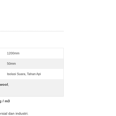
1200mm
50mm
Isolasi Suara, Tahan Api
ewool
,
g / m3
sial dan industri.