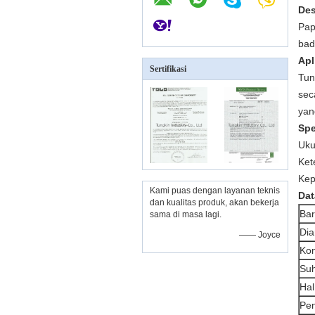
Des
Pap
bad
Apl
Sertifikasi
Tun
sec
yan
Spe
Uku
Ket
Kep
Kami puas dengan layanan teknis
Dat
dan kualitas produk, akan bekerja
Ba
sama di masa lagi.
Dia
—— Joyce
Kon
Suh
Hal
Pe