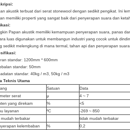
kripsi:
an akustik terbuat dari serat stonewool dengan sedikit pengikat.
Ini le
an memiliki properti yang sangat baik dari penyerapan suara dan keta
ikasi:
gkin Papan akustik memiliki kemampuan penyerapan suara, panas dan i
ara luas digunakan untuk membangun industri yang cocok untuk dinding,
g sedikit melengkung di mana termal, tahan api dan penyerapan suara 
sifikasi:
ran standar: 1200mm * 600mm
ebalan standar: 50mm
adatan standar: 40kg / m3, 50kg / m3
a Teknis Utama
rang
Satuan
Data
meter serat
μ
4 ~ 7
ten yang direkam
%
<5
u layanan
ºC
-269 ~ 850
 mudah terbakar
tidak mudah terbakar
nyerapan kelembaban
%
0,2