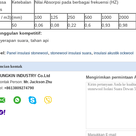
ssa
Ketebalan
Nilai Absorpsi pada berbagai frekuensi (HZ)
is
 / m3)
(mm)
100
125
250
500
1000
2000
50
0,06
0,08
0,22
0,6
0,93
0,98
nggulan kompetitif:
yerapan suara, tahan api
,
,
el:
Panel insulasi stonewool
stonewool insulasi suara
insulasi akustik ockwool
ncian kontak
UNGKIN INDUSTRY Co.Ltd
Mengirimkan permintaan 
ontak Person:
Mr. Jackson Zhu
el:
+8613809274790