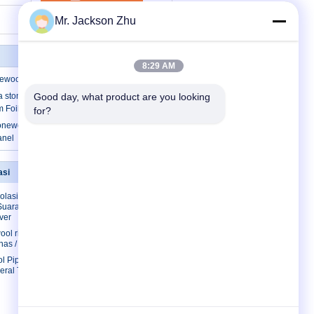
Mr. Jackson Zhu
8:29 AM
ewool Isolasi Dewan
 stonewool Insulation Board dilaminasi
Good day, what product are you looking 
 Foil
for?
newool Isolasi Dewan Tahan Api Untuk
anel
asi
Hubungi kami
olasi
Hubungi kami
uara, kaku
Permintaan
ver
Penawaran
wool ringan
E-Mail
nas / dingin
Peta Situs
l Pipe
neral Thermal