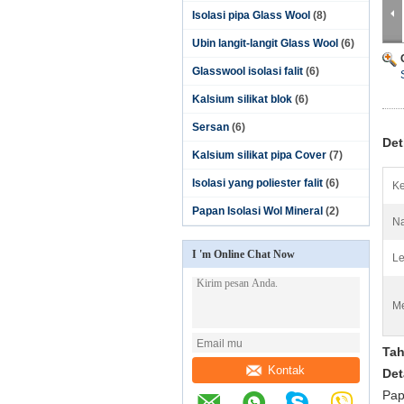
Isolasi pipa Glass Wool
(8)
Ubin langit-langit Glass Wool
(6)
Glasswool isolasi falit
(6)
Kalsium silikat blok
(6)
Sersan
(6)
Det
Kalsium silikat pipa Cover
(7)
Isolasi yang poliester falit
(6)
Ke
Papan Isolasi Wol Mineral
(2)
Na
I 'm Online Chat Now
Le
Me
Tah
Kontak
Det
Pap