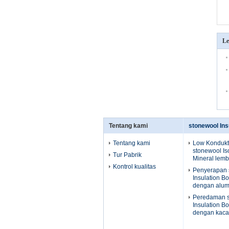
Le
Tentang kami
stonewool Ins
Tentang kami
Low Kondukti
stonewool Is
Tur Pabrik
Mineral lem
Kontrol kualitas
Penyerapan 
Insulation B
dengan alum
Peredaman s
Insulation B
dengan kaca 