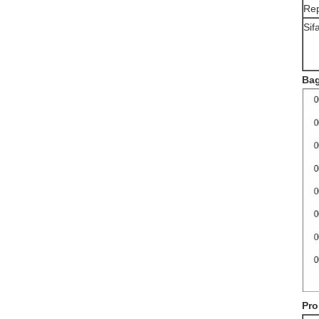
Rep
Sif
Bag
Pro