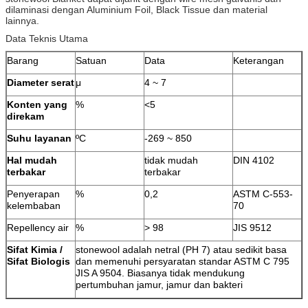
dilaminasi dengan Aluminium Foil, Black Tissue dan material
lainnya.
Data Teknis Utama
Barang
Satuan
Data
Keterangan
Diameter serat
μ
4 ~ 7
Konten yang
%
<5
direkam
Suhu layanan
ºC
-269 ~ 850
Hal mudah
tidak mudah
DIN 4102
terbakar
terbakar
Penyerapan
%
0,2
ASTM C-553-
kelembaban
70
Repellency air
%
> 98
JIS 9512
Sifat Kimia /
stonewool adalah netral (PH 7) atau sedikit basa
Sifat Biologis
dan memenuhi persyaratan standar ASTM C 795
JIS A 9504. Biasanya tidak mendukung
pertumbuhan jamur, jamur dan bakteri