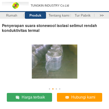
TUNGKIN INDUSTRY Co.Ltd
Rumah
Produk
Tentang kami
Tur Pabrik
>>
Penyerapan suara stonewool isolasi selimut rendah
konduktivitas termal
Harga terbaik
Hubungi kami