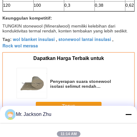
120
100
0,3
0,38
0,62
Keunggulan kompetitif:
TUNGKIN stonewool (Mineralwool) memiliki kelebihan dari
konduktivitas termal rendah, konten tembakan yang lebih sedikit.
wol blanket insulasi
stonewool lantai insulasi
Tag:
,
,
Rock wol merasa
Dapatkan Harga Terbaik untuk
Penyerapan suara stonewool
isolasi selimut rendah
konduktivitas termal
Terus
Mr. Jackson Zhu
Stonewool Blanket insulasi
Lebih
11:14 AM