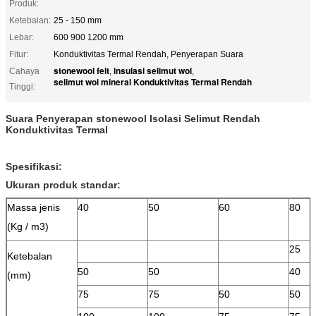
Produk:
Ketebalan:
25 - 150 mm
Lebar:
600 900 1200 mm
Fitur:
Konduktivitas Termal Rendah, Penyerapan Suara
stonewool felt
insulasi selimut wol
Cahaya
,
,
selimut wol mineral Konduktivitas Termal Rendah
Tinggi:
Suara Penyerapan stonewool Isolasi Selimut Rendah
Konduktivitas Termal
Spesifikasi:
Ukuran produk standar:
Massa jenis
40
50
60
80
(Kg / m3)
25
Ketebalan
50
50
40
(mm)
75
75
50
50