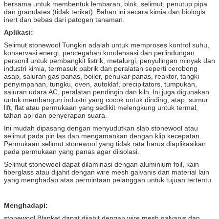
bersama untuk membentuk lembaran, blok, selimut, penutup pipa
dan granulates (tidak terikat).
Bahan ini secara kimia dan biologis
inert dan bebas dari patogen tanaman.
Aplikasi:
Selimut stonewool Tungkin adalah untuk memproses kontrol suhu,
konservasi energi, pencegahan kondensasi dan perlindungan
personil untuk pembangkit listrik, metalurgi, penyulingan minyak dan
industri kimia, termasuk pabrik dan peralatan seperti cerobong
asap, saluran gas panas, boiler, penukar panas, reaktor, tangki
penyimpanan, tungku, oven, autoklaf, precipitators, tumpukan,
saluran udara AC, peralatan pendingin dan kiln.
Ini juga digunakan
untuk membangun industri yang cocok untuk dinding, atap, sumur
lift, flat atau permukaan yang sedikit melengkung untuk termal,
tahan api dan penyerapan suara.
Ini mudah dipasang dengan menyudutkan slab stonewool atau
selimut pada pin las dan mengamankan dengan klip kecepatan.
Permukaan selimut stonewool yang tidak rata harus diaplikasikan
pada permukaan yang panas agar diisolasi.
Selimut stonewool dapat dilaminasi dengan aluminium foil, kain
fiberglass atau dijahit dengan wire mesh galvanis dan material lain
yang menghadap atas permintaan pelanggan untuk tujuan tertentu.
Menghadapi:
stonewool Blanket dapat dijahit dengan wire mesh galvanis dan