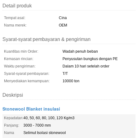
Detail produk
Tempat asal:
Cina
Nama merek:
OEM
Syarat-syarat pembayaran & pengiriman
Kuantitas min Order:
Wadah penuh beban
Kemasan rincian:
Penyusutan bungkus dengan PE
Waktu pengiriman:
Dalam 10 hari setelah order
Syarat-syarat pembayaran:
T/T
Menyediakan kemampuan:
10000 ton
Deskripsi
Stonewool Blanket insulasi
Kepadatan:
40, 50, 60, 80, 100, 120 Kg/m3
Panjang:
3000 - 7000 mm
Nama
Selimut Isolasi stonewool