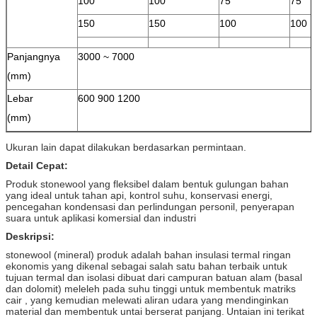
100
100
75
75
150
150
100
100
Panjangnya
3000 ~ 7000
(mm)
Lebar
600 900 1200
(mm)
Ukuran lain dapat dilakukan berdasarkan permintaan.
Detail Cepat:
Produk stonewool yang fleksibel dalam bentuk gulungan bahan
yang ideal untuk tahan api, kontrol suhu, konservasi energi,
pencegahan kondensasi dan perlindungan personil, penyerapan
suara untuk aplikasi komersial dan industri
Deskripsi:
stonewool (mineral) produk adalah bahan insulasi termal ringan
ekonomis yang dikenal sebagai salah satu bahan terbaik untuk
tujuan termal dan isolasi dibuat dari campuran batuan alam (basal
dan dolomit) meleleh pada suhu tinggi untuk membentuk matriks
cair , yang kemudian melewati aliran udara yang mendinginkan
material dan membentuk untai berserat panjang.
Untaian ini terikat