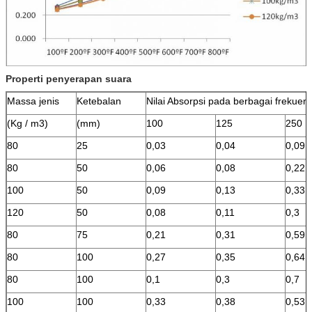
Properti penyerapan suara
Massa jenis
Ketebalan
Nilai Absorpsi pada berbagai frekuens
(Kg / m3)
(mm)
100
125
250
80
25
0,03
0,04
0,09
80
50
0,06
0,08
0,22
100
50
0,09
0,13
0,33
120
50
0,08
0,11
0,3
80
75
0,21
0,31
0,59
80
100
0,27
0,35
0,64
80
100
0,1
0,3
0,7
100
100
0,33
0,38
0,53