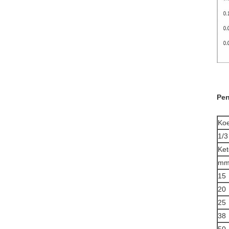
Pen
Koe
1/3
Ket
m
15
20
25
38