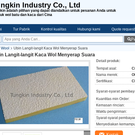
ngkin Industry Co., Ltd
kin adalah pilihan yang dapat diandalkan untuk pesanan Anda untuk
uk wol batu dan kaca dari Cina
i
Tur Pabrik
Kontrol kualitas
Hubungi kami
Quote request
Pe
s Wool
Ubin Langit-langit Kaca Wol Menyerap Suara
in Langit-langit Kaca Wol Menyerap Suara
Detail produk:
Tempat asal:
C
Nama merek:
O
Sertifikasi:
C
Syarat-syarat pembay
Kuantitas min Order:
Kemasan rincian:
Waktu pengiriman:
Syarat-syarat pembaya
Menyediakan kemampu
Kontak