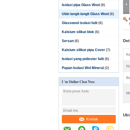
Isolasi pipa Glass Wool
(8)
Ubin langit-langit Glass Wool
(6)
Glasswool isolasi falit
(6)
Kalsium silikat blok
(6)
Det
Sersan
(6)
Kalsium silikat pipa Cover
(7)
Ke
Isolasi yang poliester falit
(6)
Na
Papan Isolasi Wol Mineral
(2)
Ba
I 'm Online Chat Now
Me
Ubi
Kontak