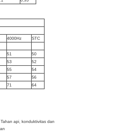
.1
0,95
4000Hz
STC
51
50
53
52
55
54
57
56
71
64
 Tahan api, konduktivitas dan
gan