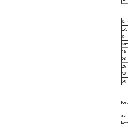
50
Keh
1/3
Ket
m
15
20
25
38
50
Keu
aku
ket