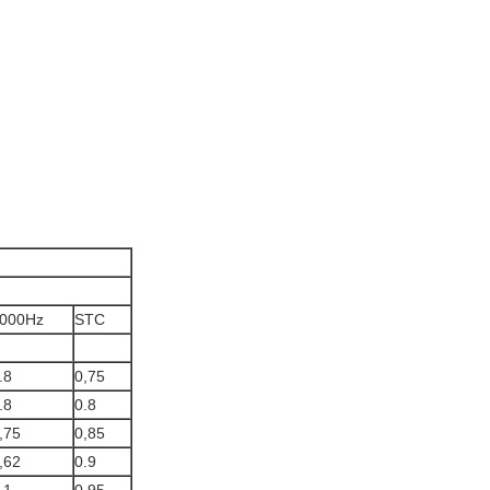
000Hz
STC
.8
0,75
.8
0.8
,75
0,85
,62
0.9