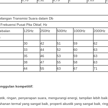
0,78
0,92
0,79
1
1.03
1
ilangan Transmisi Suara dalam Db
 Frekuensi Pusat Pita Oktaf, Hz
ebalan
125Hz
250Hz
500Hz
1000Hz
2000Hz
m
30
42
51
59
62
33
44
52
60
63
35
46
53
59
63
38
47
55
58
63
44
55
63
67
71
nggulan kompetitif:
stik, ringan, penyerapan suara, mengurangi energi, tampilan lebih baik
ahanan termal yang sangat baik, properti akustik yang sangat baik, rin