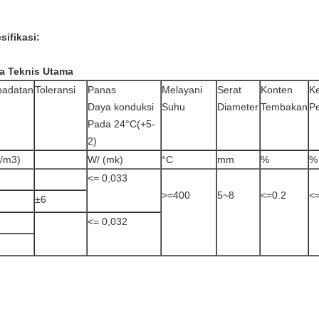
sifikasi:
a Teknis Utama
padatan
Toleransi
Panas
Melayani
Serat
Konten
K
Daya konduksi
Suhu
Diameter
Tembakan
P
Pada 24°C(+5-
2)
/m3)
W/ (mk)
°C
mm
%
%
<= 0,033
>=400
5~8
<=0.2
<
±6
<= 0,032