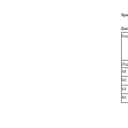
Spe
Dat
Ke
(Kg
48
60
64
80