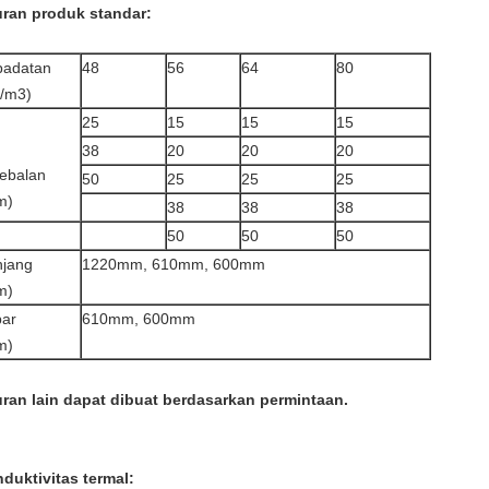
ran produk standar:
padatan
48
56
64
80
/m3)
25
15
15
15
38
20
20
20
ebalan
50
25
25
25
m)
38
38
38
50
50
50
njang
1220mm, 610mm, 600mm
m)
bar
610mm, 600mm
m)
ran lain dapat dibuat berdasarkan permintaan.
duktivitas termal: