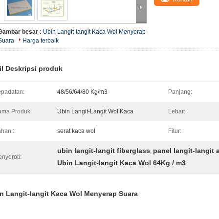
Gambar besar :
Ubin Langit-langit Kaca Wol Menyerap
Suara
Harga terbaik
il Deskripsi produk
padatan:
48/56/64/80 Kg/m3
Panjang:
ma Produk:
Ubin Langit-Langit Wol Kaca
Lebar:
han::
serat kaca wol
Fitur:
ubin langit-langit fiberglass
panel langit-langit 
,
nyoroti:
Ubin Langit-langit Kaca Wol 64Kg / m3
n Langit-langit Kaca Wol Menyerap Suara