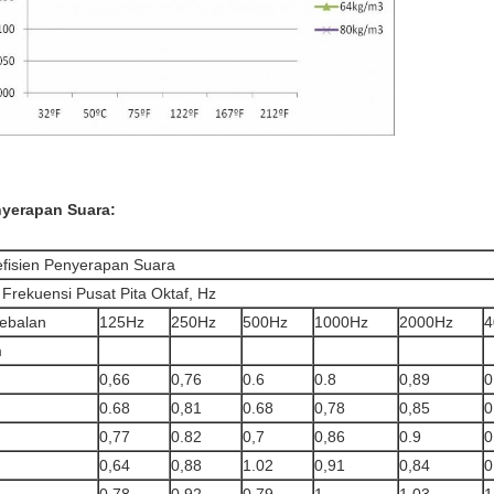
yerapan Suara:
fisien Penyerapan Suara
 Frekuensi Pusat Pita Oktaf, Hz
ebalan
125Hz
250Hz
500Hz
1000Hz
2000Hz
4
m
0,66
0,76
0.6
0.8
0,89
0
0.68
0,81
0.68
0,78
0,85
0
0,77
0.82
0,7
0,86
0.9
0
0,64
0,88
1.02
0,91
0,84
0