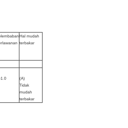
elembaban
Hal mudah
erlawanan
terbakar
=1.0
(A)
Tidak
mudah
terbakar