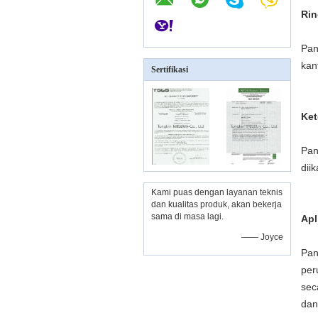
Rin
Pan
kan
Sertifikasi
Ket
Pan
dii
Kami puas dengan layanan teknis
dan kualitas produk, akan bekerja
sama di masa lagi.
Apl
—— Joyce
Pan
per
sec
dan