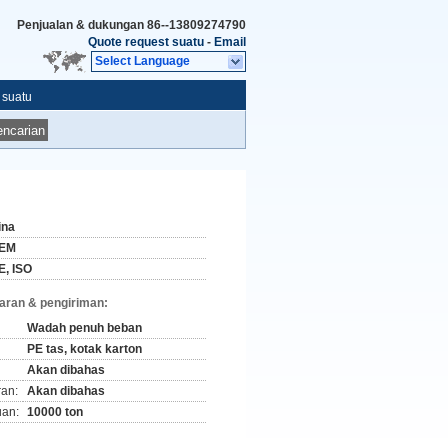
Penjualan & dukungan
86--13809274790
Quote request suatu
-
Email
Select Language
 suatu
ncarian
ina
EM
E, ISO
aran & pengiriman:
Wadah penuh beban
PE tas, kotak karton
Akan dibahas
ran:
Akan dibahas
an:
10000 ton