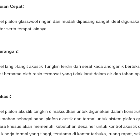
cian Cepat:
el plafon glasswool ringan dan mudah dipasang sangat ideal digunaka
tor serta tempat lainnya.
erangan:
el langit-langit akustik Tungkin terdiri dari serat kaca anorganik berte
kat bersama oleh resin termoset yang tidak larut dalam air dan tahan api
ikasi:
el plafon akustik tungkin dimaksudkan untuk digunakan dalam konstruksi 
umahan sebagai panel plafon akustik dan termal untuk sistem plafon gant
ara khusus akan memenuhi kebutuhan desainer untuk kontrol akustik 
 kinerja termal yang tinggi, terutama di kantor terbuka, ruang rapat, s