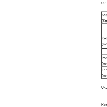
Uku
Ke
(Kg
Ket
(m
Pa
(m
Le
(m
Uku
Kon